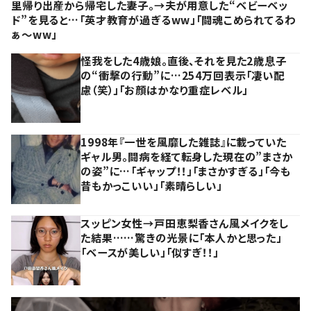
里帰り出産から帰宅した妻子。→夫が用意した“ベビーベッ
ド”を見ると…「英才教育が過ぎるww」「闘魂こめられてるわ
ぁ～ww」
怪我をした4歳娘。直後、それを見た2歳息子
の“衝撃の行動”に…254万回表示「凄い配
慮（笑）」「お顔はかなり重症レベル」
1998年『一世を風靡した雑誌』に載っていた
ギャル男。闘病を経て転身した現在の”まさか
の姿”に…「ギャップ！！」「まさかすぎる」「今も
昔もかっこいい」「素晴らしい」
スッピン女性→戸田恵梨香さん風メイクをし
た結果……驚きの光景に「本人かと思った」
「ベースが美しい」「似すぎ！！」