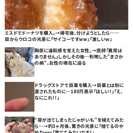
ミスドでドーナツを購入。→帰宅後、分けようとしたら……
目からウロコの光景に「サイコーですww」「激しいw」
胸部に違和感を覚えた女性。→医師「異常は
ありません」しかしその後…判明した”まさか
の病”。女性の現在に迫る
ドラッグストアで目薬を購入→目薬とは別に
渡されたものに…180万表示「ほしい！」「え、
なにこれ！！」
“芽が出てしまったじゃがいも”を植えてみた
ら…→約3ヶ月後、驚きの光景に「捨てるのや
めたｗｗ」「育ててみたいです！」