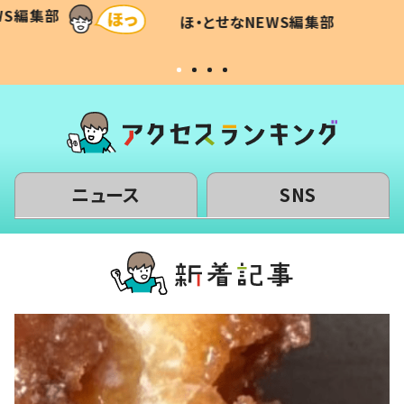
和の親
「涙が出ました」「可愛くて仕方な
WS編集部
ほ・とせなNEWS編集部
い」
ニュース
SNS