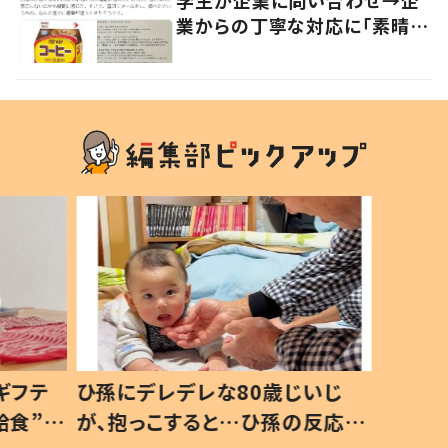
学生が企業に問い合わせ→企
業からの丁寧な対応に「素晴ら
しい」の声
ギフテ
ひ孫にデレデレな80歳じいじ
給食”を
が、抱っこすると…ひ孫の反応に