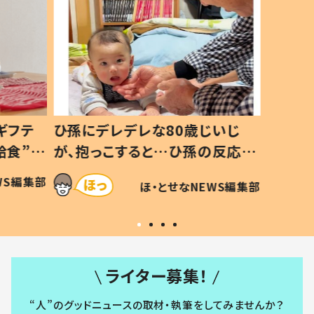
ギフテ
ひ孫にデレデレな80歳じいじ
給食”を
が、抱っこすると…ひ孫の反応に
和の親
「涙が出ました」「可愛くて仕方な
WS編集部
ほ・とせなNEWS編集部
い」
ライター募集！
“人”のグッドニュースの取材・執筆をしてみませんか？