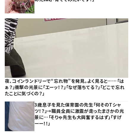
夜、コインランドリーで“忘れ物”を発見。よく見ると……「は
ぁ？」衝撃の光景に「エーッ！？」「なぜ落ちてる？」「どこで忘れ
たことに気づくの？」
3歳息子を見た保育園の先生「何そのTシャ
ツ！？」→職員全員に激震が走ったまさかの光
景に…「そりゃ先生も大興奮するはず」「すげ
ーー！！」