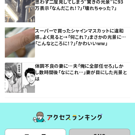
思わず二度見してしまう”驚きの光景”に93
万表示「なんだこれ！？」「壊れちゃった？」
スーパーで買ったシャインマスカットに違和
感。よく見ると→「何これ？」まさかの光景に…
「こんなところに！？」「かわいいww」
体調不良の妻に…夫「俺に全部任せろ」しか
し数時間後「なにこれ…」妻が目にした光景と
は