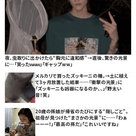
夜、虫取りに出かけたら“胸元に違和感”→直後、驚きの光景
に…「笑ったｗｗｗ」「ギャップww」
メルカリで買ったズッキーニの種。→土に植え
て3ヶ月放置した結果……『衝撃の光景』に
「ズッキーニも凶器になるのか、、」「野太い
音！笑」
20歳の孫娘が帰省のたびにする“隠しごと”。
祖母が見つけた“まさかの光景”に……「わぁ
ーーー！」「最高の孫だ」「これいいですね」