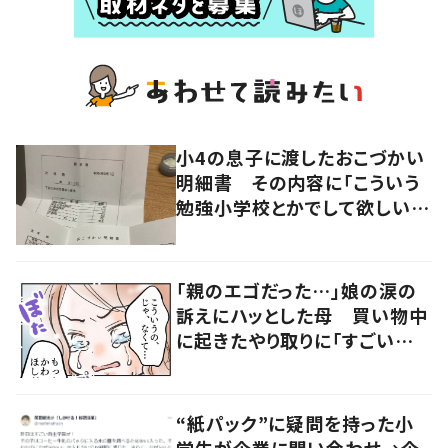
小4の息子に渡したおこづかい
明細書 その内容に「こういう
勉強小学校とかでして欲しい」
「社会勉強になりますね」の声
「親のエゴだった…」娘の涙の
訴えにハッとした母 買い物中
に起きたやり取りに「すごい分
かる」「改めて気付かされた」
“紙パック”に疑問を持った小