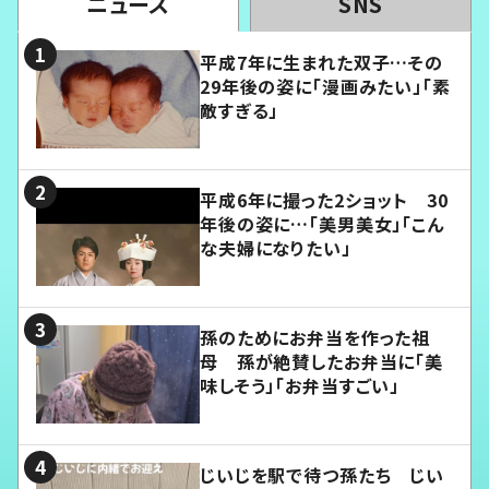
ニュース
SNS
平成7年に生まれた双子…その
29年後の姿に「漫画みたい」「素
敵すぎる」
平成6年に撮った2ショット 30
年後の姿に…「美男美女」「こん
な夫婦になりたい」
孫のためにお弁当を作った祖
母 孫が絶賛したお弁当に「美
味しそう」「お弁当すごい」
じいじを駅で待つ孫たち じい