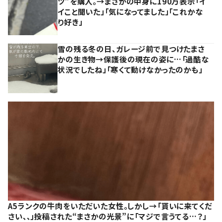
ツ”を購入。→まさかの中身に190万表示「イ
イこと聞いた」「気になってました」「これかな
り好き」
雪の残る冬の日、ガレージ前で見つけたまさ
かの生き物→保護後の現在の姿に…「過酷な
状況でしたね」「寒くて動けなかったのかも」
A5ランクの牛肉をいただいた女性。しかし→「貰いに来てくだ
さい、、」投稿された“まさかの光景”に「マジで言うてる…？」