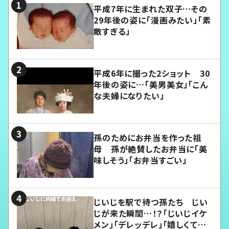
平成7年に生まれた双子…その
29年後の姿に「漫画みたい」「素
敵すぎる」
平成6年に撮った2ショット 30
年後の姿に…「美男美女」「こん
な夫婦になりたい」
孫のためにお弁当を作った祖
母 孫が絶賛したお弁当に「美
味しそう」「お弁当すごい」
じいじを駅で待つ孫たち じい
じが来た瞬間…！？「じいじイケ
メン」「デレッデレ」「嬉しくて可