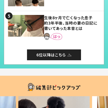
愛くてたまらない」「幸せになれ
る」
生後8ヶ月で亡くなった息子
約3年半後、当時の妻の日記に
書いてあった本音とは
6位以降はこちら