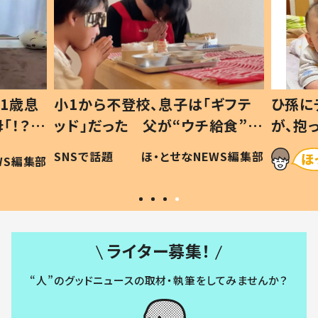
1歳息
小1から不登校、息子は「ギフテ
ひ孫に
「！？」
ッド」だった 父が“ウチ給食”を
が、抱
に「可愛
作り続ける理由とは #令和の親
「涙が
SNSで話題
ほ・とせなNEWS編集部
WS編集部
#令和の子
い」
ライター募集！
“人”のグッドニュースの取材・執筆をしてみませんか？