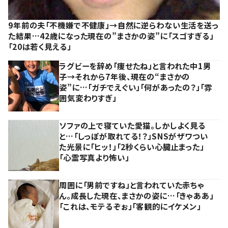
9年前の夫「不機嫌で不健康」→自然に逆らわない生活を送っ
た結果…42歳になった現在の”まさかの姿”に「スゴすぎる」
「20は若く見える」
ラグビーを辞め「痩せたね」と言われた中1男
子→それから7年後、現在の“まさかの
姿”に…「ガチでえぐい」「何があったの？」「雰
囲気変わりすぎ」
ソファの上で寝ていた愛猫。しかしよく見る
と…「しっぽが取れてる！？」SNSがザワつい
た光景に「ヒッ！」「2秒くらい心臓止まった」
「心霊写真より怖い」
周囲に「男前ですね」と言われていた赤ちゃ
ん。成長した現在、まさかの姿に…「きゃああ」
「これは、モテるぞぉ」「客観的にイケメン」