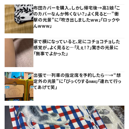
布団カバーを購入。しかし帰宅後→高1娘「こ
のカバーなんか怖くない？」よく見ると…”衝
撃の光景”に「吹き出しましたww」「ロックや
んwww」
家で横になっていると、足にコチョコチョした
感覚が。よく見ると…「えぇ！？」驚きの光景に
「無事でよかった」
出張で…列車の指定席を予約したら…→“想
定外の光景”に「びっくりするｗｗ」「連れて行っ
てあげて笑」