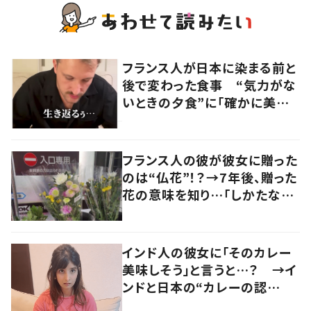
フランス人が日本に染まる前と
後で変わった食事 “気力がな
いときの夕食”に「確かに美味
い」「分かってくれるの嬉しい」
の声
フランス人の彼が彼女に贈った
のは“仏花”！？→7年後、贈った
花の意味を知り…「しかたな
い」「気持ちが大事」
インド人の彼女に「そのカレー
美味しそう」と言うと…？ →イ
ンドと日本の“カレーの認
識”に驚きの声！