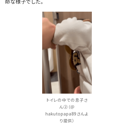
命な様子でした。
トイレの中での息子さ
ん②（＠
hakutopapa89さんよ
り提供）