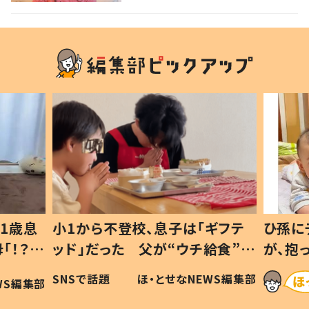
1歳息
小1から不登校、息子は「ギフテ
ひ孫に
「！？」
ッド」だった 父が“ウチ給食”を
が、抱
に「可愛
作り続ける理由とは #令和の親
「涙が
SNSで話題
ほ・とせなNEWS編集部
WS編集部
#令和の子
い」