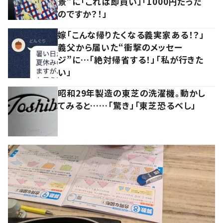
景”に「これは即買い」「1000円だった
のですか？！」
嫁「こんな帰りたくなる義実家ある！？」
義父から届いた“衝撃のメッセー
ジ”に…「絶対帰省する！」「私が行きた
い」
昭和29年製造の東芝の洗濯機。動かし
てみると……「驚き」「東芝恐るべし」