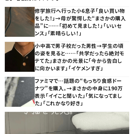
修学旅行へ行った小6息子「良い買い物
をした！」→母が驚愕した“まさかの購入
品”に……「初めて見ました！」「いいセ
ンス」「素晴らしい！」
小中高で男子校だった男性→学生の頃
の姿を見ると……「共学だったら絶対モ
テてた」まさかの光景に「今から告白し
に向かいます」「イケメンすぎ」
ファミマで…話題の“もっちり食感ドー
ナツ”を購入。→まさかの中身に190万
表示「イイこと聞いた」「気になってまし
た」「これかなり好き」