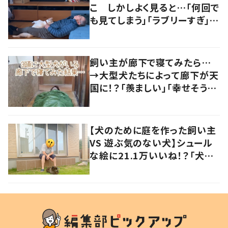
こ しかしよく見ると…「何回で
も見てしまう」「ラブリーすぎ」の
声
飼い主が廊下で寝てみたら…
→大型犬たちによって廊下が天
国に！？「羨ましい」「幸せそう」
の声
【犬のために庭を作った飼い主
VS 遊ぶ気のない犬】シュール
な絵に21.1万いいね！？「犬の
強い意志を感じる」