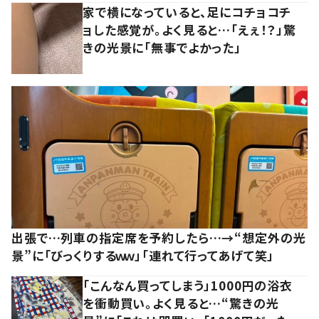
家で横になっていると、足にコチョコチ
ョした感覚が。よく見ると…「えぇ！？」驚
きの光景に「無事でよかった」
出張で…列車の指定席を予約したら…→“想定外の光
景”に「びっくりするｗｗ」「連れて行ってあげて笑」
「こんなん買ってしまう」1000円の浴衣
を衝動買い。よく見ると…“驚きの光