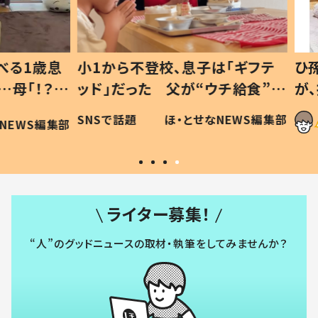
1歳息
小1から不登校、息子は「ギフテ
ひ孫に
「！？」
ッド」だった 父が“ウチ給食”を
が、抱
に「可愛
作り続ける理由とは #令和の親
「涙が
SNSで話題
ほ・とせなNEWS編集部
WS編集部
#令和の子
い」
ライター募集！
“人”のグッドニュースの取材・執筆をしてみませんか？