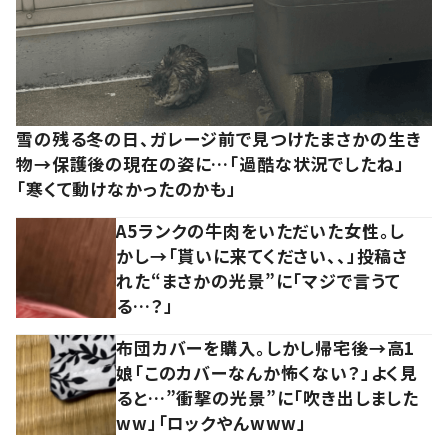
雪の残る冬の日、ガレージ前で見つけたまさかの生き
物→保護後の現在の姿に…「過酷な状況でしたね」
「寒くて動けなかったのかも」
A5ランクの牛肉をいただいた女性。し
かし→「貰いに来てください、、」投稿さ
れた“まさかの光景”に「マジで言うて
る…？」
布団カバーを購入。しかし帰宅後→高1
娘「このカバーなんか怖くない？」よく見
ると…”衝撃の光景”に「吹き出しました
ww」「ロックやんwww」