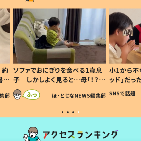
1歳息
小1から不登校、息子は「ギフテ
ひ孫に
「！？」
ッド」だった 父が“ウチ給食”を
が、抱
に「可愛
作り続ける理由とは #令和の親
「涙が
SNSで話題
ほ・とせなNEWS編集部
WS編集部
#令和の子
い」