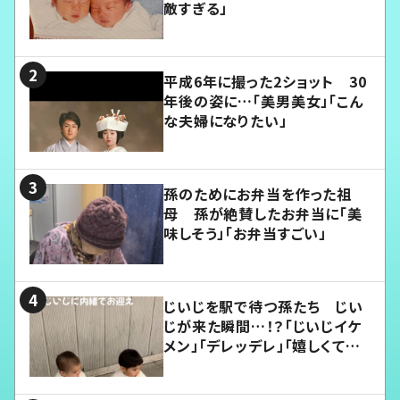
敵すぎる」
平成6年に撮った2ショット 30
年後の姿に…「美男美女」「こん
な夫婦になりたい」
孫のためにお弁当を作った祖
母 孫が絶賛したお弁当に「美
味しそう」「お弁当すごい」
じいじを駅で待つ孫たち じい
じが来た瞬間…！？「じいじイケ
メン」「デレッデレ」「嬉しくて可
愛くてたまらない」「幸せになれ
る」