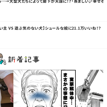
…→大型犬たちによって廊下が天国に！？「羨ましい」「幸せそ
主 VS 遊ぶ気のない犬】シュールな絵に21.1万いいね！？