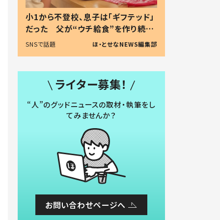
小1から不登校、息子は「ギフテッド」
だった 父が“ウチ給食”を作り続け
る理由とは #令和の親 #令和の子
SNSで話題
ほ・とせなNEWS編集部
ライター募集！
“人”のグッドニュースの取材・執筆をし
てみませんか？
お問い合わせページへ