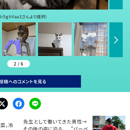
r5ghVaa3さんより提供）
2 / 6
投稿へのコメントを見る
先生として働いてきた男性→
菜。冷
その後の姿に迫る。 ”バーベ