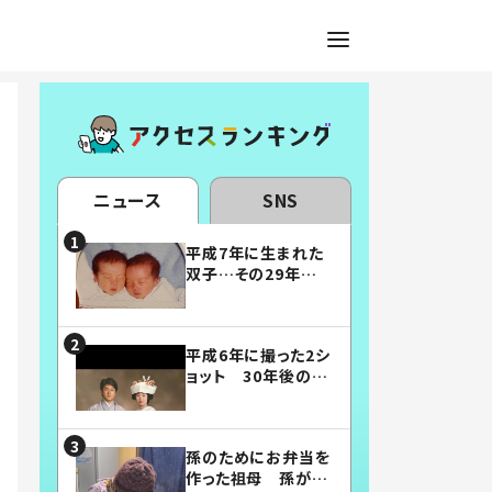
ニュース
SNS
平成7年に生まれた
双子…その29年後
の姿に「漫画みたい」
「素敵すぎる」
平成6年に撮った2シ
ョット 30年後の姿
に…「美男美女」「こ
んな夫婦になりた
い」
孫のためにお弁当を
作った祖母 孫が絶