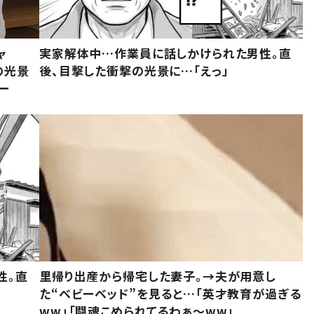
ャ
実家解体中…作業員に話しかけられた男性。直
の光景
後、目撃した衝撃の光景に…「えっ」
ー
性。直
里帰り出産から帰宅した妻子。→夫が用意し
た“ベビーベッド”を見ると…「英才教育が過ぎる
ww」「闘魂こめられてるわぁ～ww」