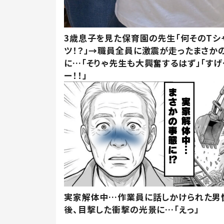
3歳息子を見た保育園の先生「何そのTシ
ツ！？」→職員全員に激震が走ったまさか
に…「そりゃ先生も大興奮するはず」「すげ
ー！！」
実家解体中…作業員に話しかけられた男
後、目撃した衝撃の光景に…「えっ」