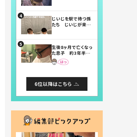
賛したお弁当に「美
味しそう」「お弁当す
ごい」
じいじを駅で待つ孫
たち じいじが来た
瞬間…！？「じいじイ
ケメン」「デレッデレ」
「嬉しくて可愛くてた
生後8ヶ月で亡くなっ
まらない」「幸せにな
た息子 約3年半
れる」
後、当時の妻の日記
に書いてあった本音
とは
6位以降はこちら