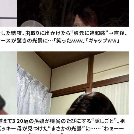
をした結
夜、虫取りに出かけたら“胸元に違和感”→直後、
ベースが
驚きの光景に…「笑ったｗｗｗ」「ギャップww」
植えて3
20歳の孫娘が帰省のたびにする“隠しごと”。祖
ズッキー
母が見つけた“まさかの光景”に……「わぁーー