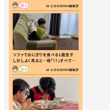
た本音とは
ほ・とせなNEWS編集部
ソファでおにぎりを食べる1歳息子
しかしよく見ると…母「！？」すべてを
察した母の投稿に「可愛いから許
ほ・とせなNEWS編集部
す！」「現行犯〜」