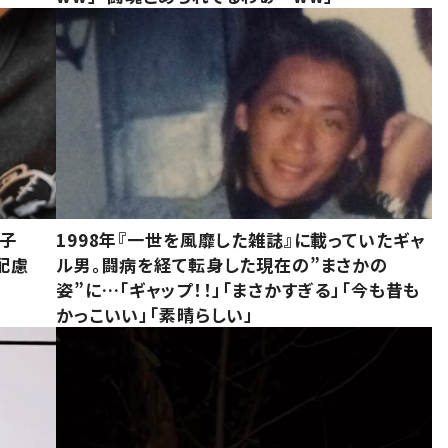
息子
1998年『一世を風靡した雑誌』に載っていたギャ
配慮
ル男。闘病を経て転身した現在の”まさかの
姿”に…「ギャップ！！」「まさかすぎる」「今も昔も
かっこいい」「素晴らしい」