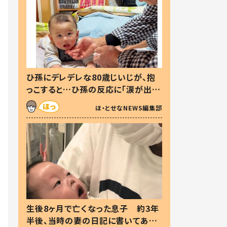
ひ孫にデレデレな80歳じいじが、抱
っこすると…ひ孫の反応に「涙が出ま
した」「可愛くて仕方ない」
ほ・とせなNEWS編集部
生後8ヶ月で亡くなった息子 約3年
半後、当時の妻の日記に書いてあっ