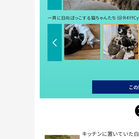
一斉に日向ぼっこする猫ちゃんたち（＠R4YfCyI
この
キッチンに置いていた白