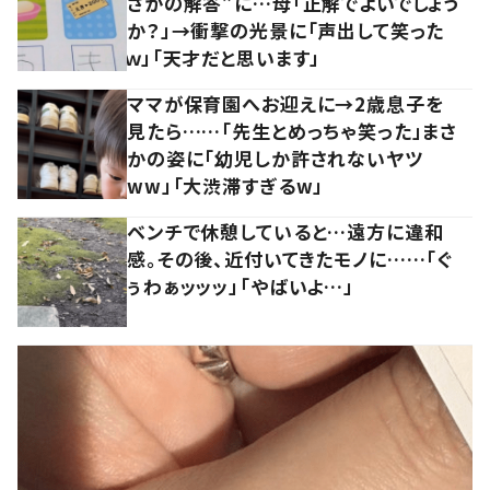
さかの解答”に…母「正解でよいでしょう
か？」→衝撃の光景に「声出して笑った
ｗ」「天才だと思います」
ママが保育園へお迎えに→2歳息子を
見たら……「先生とめっちゃ笑った」まさ
かの姿に「幼児しか許されないヤツ
ww」「大渋滞すぎるw」
ベンチで休憩していると…遠方に違和
感。その後、近付いてきたモノに……「ぐ
ぅわぁッッッ」「やばいよ…」