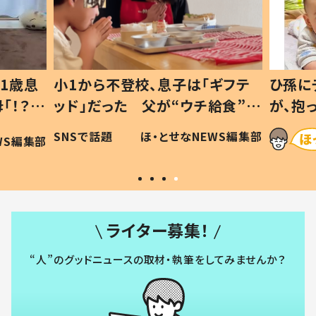
1歳息
小1から不登校、息子は「ギフテ
ひ孫に
「！？」
ッド」だった 父が“ウチ給食”を
が、抱
に「可愛
作り続ける理由とは #令和の親
「涙が
SNSで話題
ほ・とせなNEWS編集部
WS編集部
#令和の子
い」
ライター募集！
“人”のグッドニュースの取材・執筆をしてみませんか？