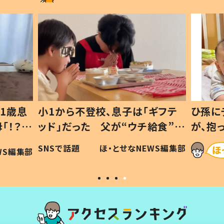
1歳息
小1から不登校、息子は「ギフテ
ひ孫に
「！？」
ッド」だった 父が“ウチ給食”を
が、抱
に「可愛
作り続ける理由とは #令和の親
「涙が
SNSで話題
ほ・とせなNEWS編集部
WS編集部
#令和の子
い」