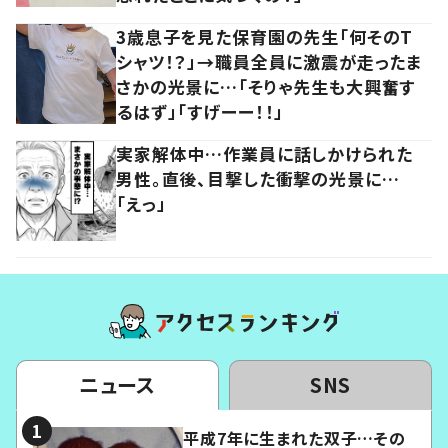
3歳息子を見た保育園の先生「何そのT
シャツ！？」→職員全員に激震が走ったま
さかの光景に…「そりゃ先生も大興奮す
るはず」「すげーー！！」
実家解体中…作業員に話しかけられた
男性。直後、目撃した衝撃の光景に…
「えっ」
ニュース
SNS
平成7年に生まれた双子…その