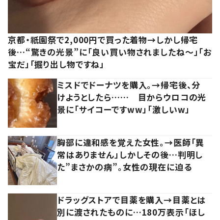
京都・祇園祭で2,000円で買った着物→しかし帰宅
後…“驚きの光景”に「良い買い物されましたね～」「お
宝だ」「掘り出し物ですね」
ミスドでドーナツを購入。→帰宅後、分
けようとしたら…… 目からウロコの光
景に「サイコーですww」「激しいw」
胸部に違和感を覚えた女性。→医師「異
常はありません」しかしその後…判明し
た”まさかの病”。女性の現在に迫る
ドラッグストアで目薬を購入→目薬とは
別に渡されたものに…180万表示「ほし