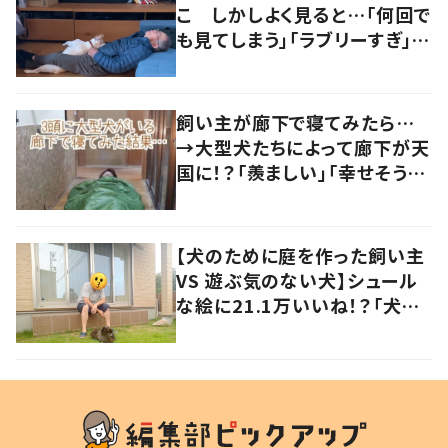
こ しかしよく見ると…「何回で
も見てしまう」「ラブリーすぎ」の
声
飼い主が廊下で寝てみたら…
→大型犬たちによって廊下が天
国に！？「羨ましい」「幸せそう」
の声
【犬のために庭を作った飼い主
VS 遊ぶ気のない犬】シュール
な絵に21.1万いいね！？「犬の
強い意志を感じる」