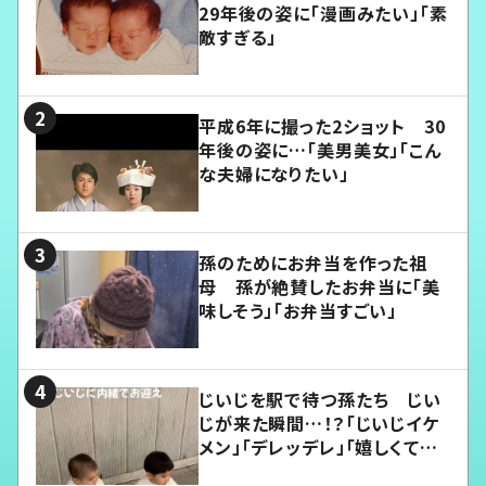
29年後の姿に「漫画みたい」「素
敵すぎる」
平成6年に撮った2ショット 30
年後の姿に…「美男美女」「こん
な夫婦になりたい」
孫のためにお弁当を作った祖
母 孫が絶賛したお弁当に「美
味しそう」「お弁当すごい」
じいじを駅で待つ孫たち じい
じが来た瞬間…！？「じいじイケ
メン」「デレッデレ」「嬉しくて可
愛くてたまらない」「幸せになれ