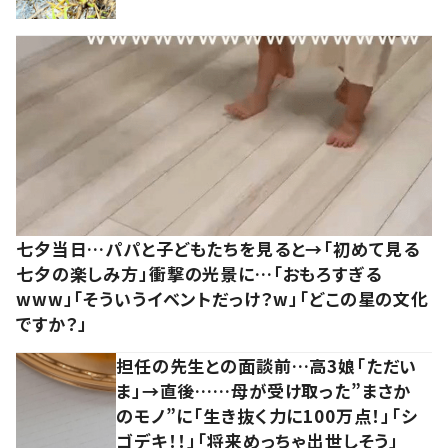
七夕当日…パパと子どもたちを見ると→「初めて見る
七夕の楽しみ方」衝撃の光景に…「おもろすぎる
www」「そういうイベントだっけ？w」「どこの星の文化
ですか？」
担任の先生との面談前…高3娘「ただい
ま」→直後……母が受け取った”まさか
のモノ”に「生き抜く力に100万点！」「シ
ゴデキ！！」「将来めっちゃ出世しそう」