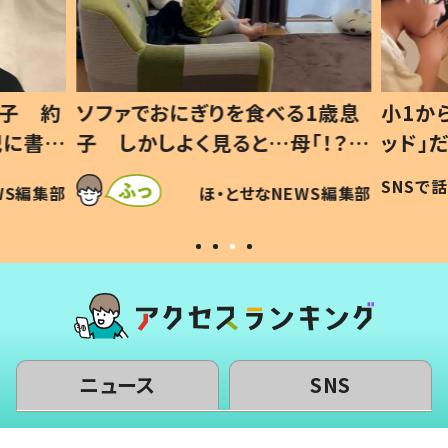
1歳息
小1から不登校、息子は「ギフテ
ひ孫に
「！？」
ッド」だった 父が“ウチ給食”を
が、抱
に「可愛
作り続ける理由とは #令和の親
「涙が
SNSで話題
ほ・とせなNEWS編集部
WS編集部
#令和の子
い」
ニュース
SNS