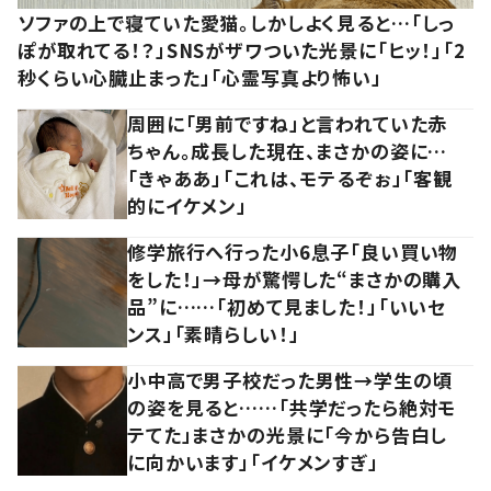
ソファの上で寝ていた愛猫。しかしよく見ると…「しっ
ぽが取れてる！？」SNSがザワついた光景に「ヒッ！」「2
秒くらい心臓止まった」「心霊写真より怖い」
周囲に「男前ですね」と言われていた赤
ちゃん。成長した現在、まさかの姿に…
「きゃああ」「これは、モテるぞぉ」「客観
的にイケメン」
修学旅行へ行った小6息子「良い買い物
をした！」→母が驚愕した“まさかの購入
品”に……「初めて見ました！」「いいセ
ンス」「素晴らしい！」
小中高で男子校だった男性→学生の頃
の姿を見ると……「共学だったら絶対モ
テてた」まさかの光景に「今から告白し
に向かいます」「イケメンすぎ」