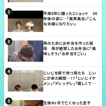
平成6年に撮った2ショット 30
年後の姿に…「美男美女」「こん
な夫婦になりたい」
孫のためにお弁当を作った祖
母 孫が絶賛したお弁当に「美
味しそう」「お弁当すごい」
じいじを駅で待つ孫たち じい
じが来た瞬間…！？「じいじイケ
メン」「デレッデレ」「嬉しくて可
愛くてたまらない」「幸せになれ
る」
生後8ヶ月で亡くなった息子