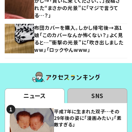
かし→「貰いに来てください、、」投稿さ
れた“まさかの光景”に「マジで言うて
る…？」
布団カバーを購入。しかし帰宅後→高1
娘「このカバーなんか怖くない？」よく見
ると…”衝撃の光景”に「吹き出しました
ww」「ロックやんwww」
ニュース
SNS
平成7年に生まれた双子…その
29年後の姿に「漫画みたい」「素
敵すぎる」