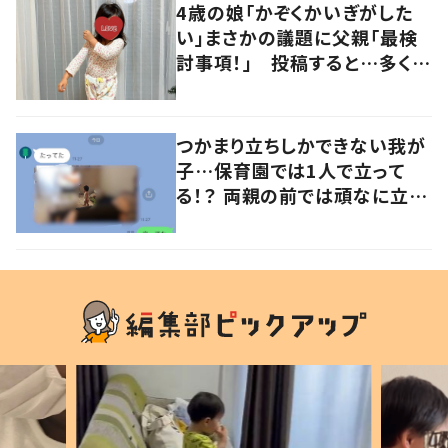
4歳の娘「かぞくかいぎがした
い」まさかの議題に父親「最検
討事項！」 投稿すると…多くの
意見が寄せられる！
つかまり立ちしかできない我が
子…保育園では1人で立って
る！？ 両親の前では頑なに立た
ない1歳児が可愛すぎる…！