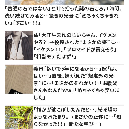
「普通の石ではない」と川で拾った謎の石ころ。1時間、
洗い続けてみると…驚きの光景に「めちゃくちゃきれ
い」「すごい！！！」
孫「大正生まれのじいちゃん、イケメン
やろ？」→投稿された“まさかの姿”に…
「イケメン！！」「ブロマイドが買えそう」
「相当モテたはず！」
義母「嫁いで5年になるから…」嫁「は、
はい…」直後、嫁が見た“想定外の光
景”に…「まさかのそれかい！」「お義父
さんもなんだww」「めちゃくちゃ笑いま
した」
「誰かが油こぼしたんだと…」光る膜の
ような水たまり。→まさかの正体に…「知
らなかった！！」「新たな学び…」