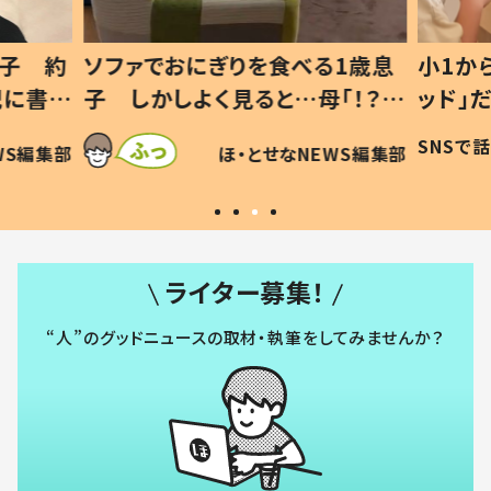
1歳息
小1から不登校、息子は「ギフテ
ひ孫に
「！？」
ッド」だった 父が“ウチ給食”を
が、抱
に「可愛
作り続ける理由とは #令和の親
「涙が
SNSで話題
ほ・とせなNEWS編集部
WS編集部
#令和の子
い」
ライター募集！
“人”のグッドニュースの取材・執筆をしてみませんか？