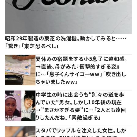
昭和29年製造の東芝の洗濯機。動かしてみると……
「驚き」「東芝恐るべし」
夏休みの宿題をする小5息子に違和感。
→直後、母がみた『衝撃的すぎる姿』
に…「息子くんサイコーww」「吹き出し
ちゃいましたww」
中学生の時に出会うも“別々の道を歩
んでいた”男女。しかし10年後の現在
→”まさかすぎる姿”に…「2人とも遠回
りしたんだね」「素敵過ぎる」
スタバでワッフルを注文した女性。しか