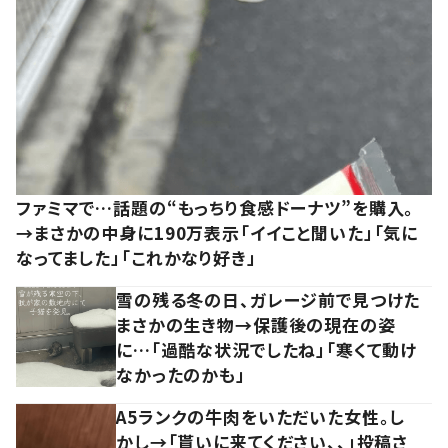
ファミマで…話題の“もっちり食感ドーナツ”を購入。
→まさかの中身に190万表示「イイこと聞いた」「気に
なってました」「これかなり好き」
雪の残る冬の日、ガレージ前で見つけた
まさかの生き物→保護後の現在の姿
に…「過酷な状況でしたね」「寒くて動け
なかったのかも」
A5ランクの牛肉をいただいた女性。し
かし→「貰いに来てください、、」投稿さ