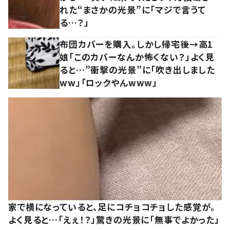
れた“まさかの光景”に「マジで言うて
る…？」
布団カバーを購入。しかし帰宅後→高1
娘「このカバーなんか怖くない？」よく見
ると…”衝撃の光景”に「吹き出しました
ww」「ロックやんwww」
家で横になっていると、足にコチョコチョした感覚が。
よく見ると…「えぇ！？」驚きの光景に「無事でよかった」