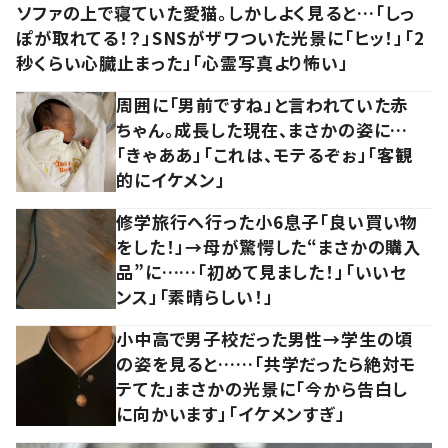
ソファの上で寝ていた愛猫。しかしよく見ると…「しっ
ぽが取れてる！？」SNSがザワついた光景に「ヒッ！」「2
秒くらい心臓止まった」「心霊写真より怖い」
周囲に「男前ですね」と言われていた赤
ちゃん。成長した現在、まさかの姿に…
「きゃああ」「これは、モテるぞぉ」「客観
的にイケメン」
修学旅行へ行った小6息子「良い買い物
をした！」→母が驚愕した“まさかの購入
品”に……「初めて見ました！」「いいセ
ンス」「素晴らしい！」
小中高で男子校だった男性→学生の頃
の姿を見ると……「共学だったら絶対モ
テてた」まさかの光景に「今から告白し
に向かいます」「イケメンすぎ」