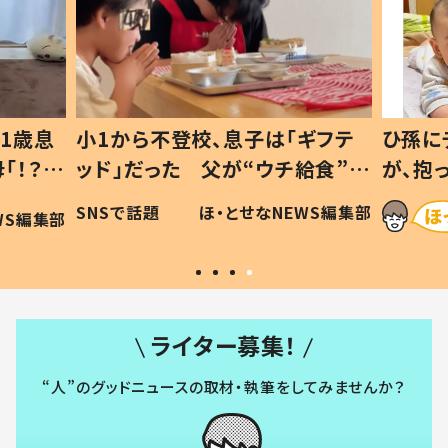
1歳息
小1から不登校、息子は「ギフテ
ひ孫に
「！？」
ッド」だった 父が“ウチ給食”を
が、抱
に「可愛
作り続ける理由とは #令和の親
「涙が
SNSで話題
ほ・とせなNEWS編集部
WS編集部
#令和の子
い」
ライター募集！
“人”のグッドニュースの取材・執筆をしてみませんか？