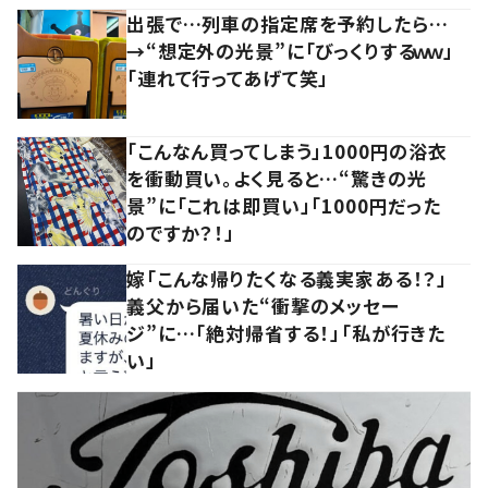
出張で…列車の指定席を予約したら…
→“想定外の光景”に「びっくりするｗｗ」
「連れて行ってあげて笑」
「こんなん買ってしまう」1000円の浴衣
を衝動買い。よく見ると…“驚きの光
景”に「これは即買い」「1000円だった
のですか？！」
嫁「こんな帰りたくなる義実家ある！？」
義父から届いた“衝撃のメッセー
ジ”に…「絶対帰省する！」「私が行きた
い」