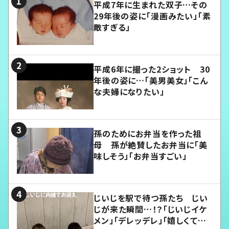
平成7年に生まれた双子…その
29年後の姿に「漫画みたい」「素
敵すぎる」
平成6年に撮った2ショット 30
年後の姿に…「美男美女」「こん
な夫婦になりたい」
孫のためにお弁当を作った祖
母 孫が絶賛したお弁当に「美
味しそう」「お弁当すごい」
じいじを駅で待つ孫たち じい
じが来た瞬間…！？「じいじイケ
メン」「デレッデレ」「嬉しくて可