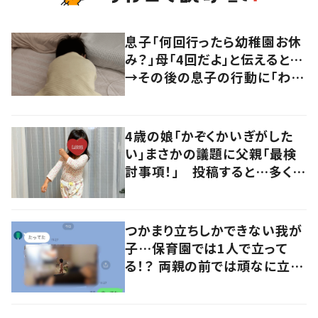
息子「何回行ったら幼稚園お休
み？」母「4回だよ」と伝えると…
→その後の息子の行動に「わか
るよその気持ち」「うちの子も！」
の声
4歳の娘「かぞくかいぎがした
い」まさかの議題に父親「最検
討事項！」 投稿すると…多くの
意見が寄せられる！
つかまり立ちしかできない我が
子…保育園では1人で立って
る！？ 両親の前では頑なに立た
ない1歳児が可愛すぎる…！