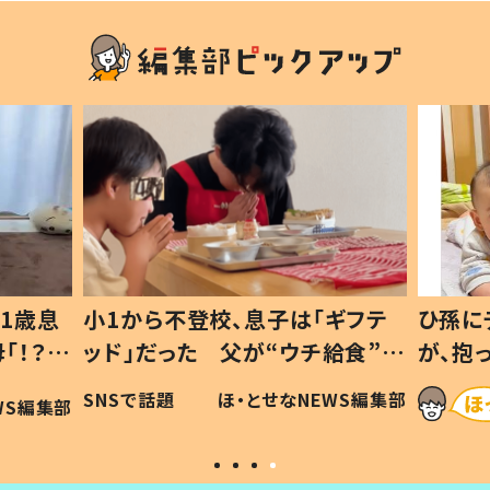
1歳息
小1から不登校、息子は「ギフテ
ひ孫に
「！？」
ッド」だった 父が“ウチ給食”を
が、抱
に「可愛
作り続ける理由とは #令和の親
「涙が
SNSで話題
ほ・とせなNEWS編集部
WS編集部
#令和の子
い」