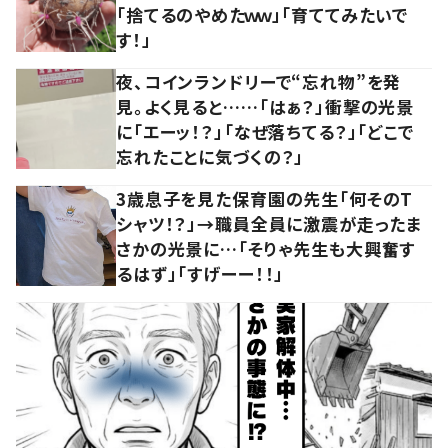
「捨てるのやめたｗｗ」「育ててみたいで
す！」
夜、コインランドリーで“忘れ物”を発
見。よく見ると……「はぁ？」衝撃の光景
に「エーッ！？」「なぜ落ちてる？」「どこで
忘れたことに気づくの？」
3歳息子を見た保育園の先生「何そのT
シャツ！？」→職員全員に激震が走ったま
さかの光景に…「そりゃ先生も大興奮す
るはず」「すげーー！！」