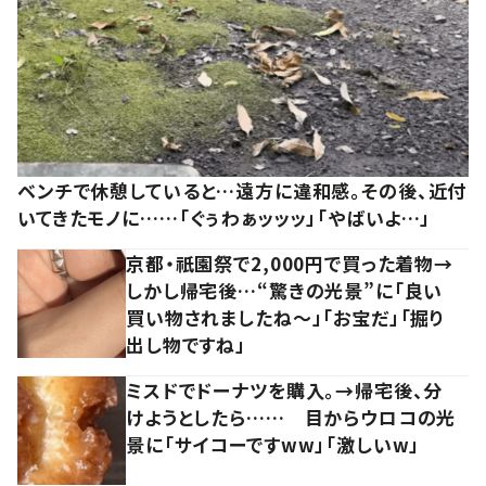
ベンチで休憩していると…遠方に違和感。その後、近付
いてきたモノに……「ぐぅわぁッッッ」「やばいよ…」
京都・祇園祭で2,000円で買った着物→
しかし帰宅後…“驚きの光景”に「良い
買い物されましたね～」「お宝だ」「掘り
出し物ですね」
ミスドでドーナツを購入。→帰宅後、分
けようとしたら…… 目からウロコの光
景に「サイコーですww」「激しいw」