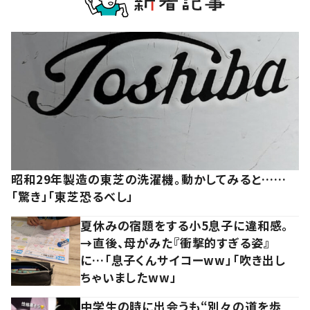
昭和29年製造の東芝の洗濯機。動かしてみると……
「驚き」「東芝恐るべし」
夏休みの宿題をする小5息子に違和感。
→直後、母がみた『衝撃的すぎる姿』
に…「息子くんサイコーww」「吹き出し
ちゃいましたww」
中学生の時に出会うも“別々の道を歩