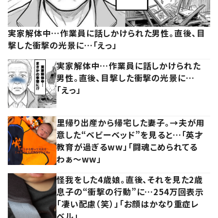
実家解体中…作業員に話しかけられた男性。直後、目
撃した衝撃の光景に…「えっ」
実家解体中…作業員に話しかけられた
男性。直後、目撃した衝撃の光景に…
「えっ」
里帰り出産から帰宅した妻子。→夫が用
意した“ベビーベッド”を見ると…「英才
教育が過ぎるww」「闘魂こめられてる
わぁ～ww」
怪我をした4歳娘。直後、それを見た2歳
息子の“衝撃の行動”に…254万回表示
「凄い配慮（笑）」「お顔はかなり重症レ
ベル」