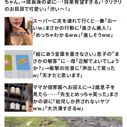
ちゃん。→成長後の姿に…「将来有望すぎる」「クリクリ
のお目目で可愛い」「渋い～！」
スーパーに夫を連れて行くと…妻「おー
いw」まさかの行動に「奥さん美人！」
「めっちゃわかるww」「楽しそうww」
「絵にあう言葉を書きなさい」息子の”ま
さかの解答”に…母「正解でよいでしょう
か？」→衝撃の光景に「声出して笑った
ｗ」「天才だと思います」
ママが保育園へお迎えに→2歳息子を
見たら……「先生とめっちゃ笑った」まさ
かの姿に「幼児しか許されないヤツ
ww」「大渋滞すぎるw」