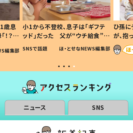
1歳息
小1から不登校、息子は「ギフテ
ひ孫に
「！？」
ッド」だった 父が“ウチ給食”を
が、抱
に「可愛
作り続ける理由とは #令和の親
「涙が
SNSで話題
ほ・とせなNEWS編集部
WS編集部
#令和の子
い」
ニュース
SNS