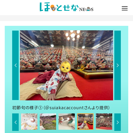
初節句の様子①（＠suiakacaccountさんより提供）