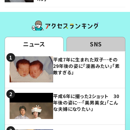
ニュース
SNS
平成7年に生まれた双子…その
29年後の姿に「漫画みたい」「素
敵すぎる」
平成6年に撮った2ショット 30
年後の姿に…「美男美女」「こん
な夫婦になりたい」