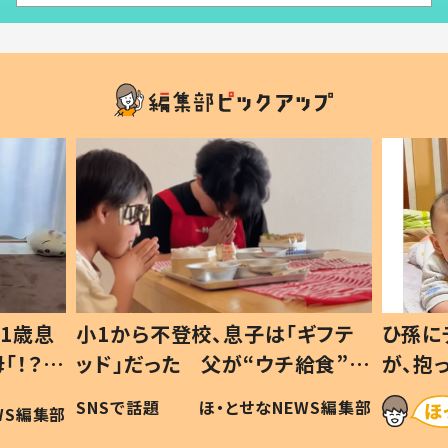
1歳息
小1から不登校、息子は「ギフテ
ひ孫に
「！？」
ッド」だった 父が“ウチ給食”を
が、抱
に「可愛
作り続ける理由とは #令和の親
「涙が
SNSで話題
ほ・とせなNEWS編集部
WS編集部
#令和の子
い」