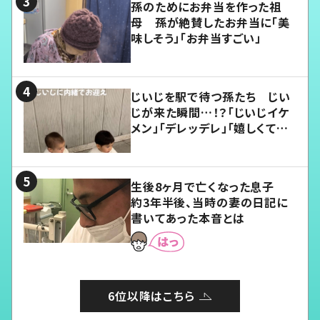
孫のためにお弁当を作った祖
母 孫が絶賛したお弁当に「美
味しそう」「お弁当すごい」
じいじを駅で待つ孫たち じい
じが来た瞬間…！？「じいじイケ
メン」「デレッデレ」「嬉しくて可
愛くてたまらない」「幸せになれ
る」
生後8ヶ月で亡くなった息子
約3年半後、当時の妻の日記に
書いてあった本音とは
6位以降はこちら