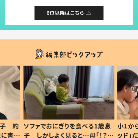
6位以降はこちら
1歳息
小1から不登校、息子は「ギフテ
ひ孫に
「！？」
ッド」だった 父が“ウチ給食”を
が、抱