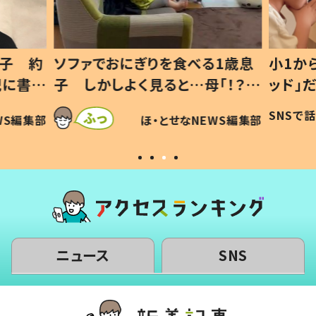
1歳息
小1から不登校、息子は「ギフテ
ひ孫に
「！？」
ッド」だった 父が“ウチ給食”を
が、抱
に「可愛
作り続ける理由とは #令和の親
「涙が
SNSで話題
ほ・とせなNEWS編集部
WS編集部
#令和の子
い」
ニュース
SNS