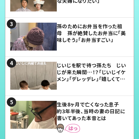
な夫婦になりたい」
孫のためにお弁当を作った祖
母 孫が絶賛したお弁当に「美
味しそう」「お弁当すごい」
じいじを駅で待つ孫たち じい
じが来た瞬間…！？「じいじイケ
メン」「デレッデレ」「嬉しくて可
愛くてたまらない」「幸せになれ
る」
生後8ヶ月で亡くなった息子
約3年半後、当時の妻の日記に
書いてあった本音とは