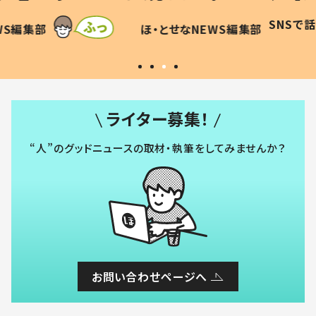
に「可愛
作り続ける理由とは #令和の親
「涙が
SNSで話題
ほ・とせなNEWS編集部
WS編集部
#令和の子
い」
ライター募集！
“人”のグッドニュースの取材・執筆をしてみませんか？
お問い合わせページへ