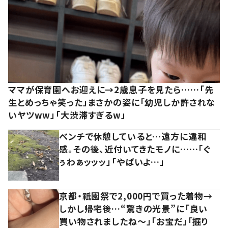
ママが保育園へお迎えに→2歳息子を見たら……「先
生とめっちゃ笑った」まさかの姿に「幼児しか許されな
いヤツww」「大渋滞すぎるw」
ベンチで休憩していると…遠方に違和
感。その後、近付いてきたモノに……「ぐ
ぅわぁッッッ」「やばいよ…」
京都・祇園祭で2,000円で買った着物→
しかし帰宅後…“驚きの光景”に「良い
買い物されましたね～」「お宝だ」「掘り