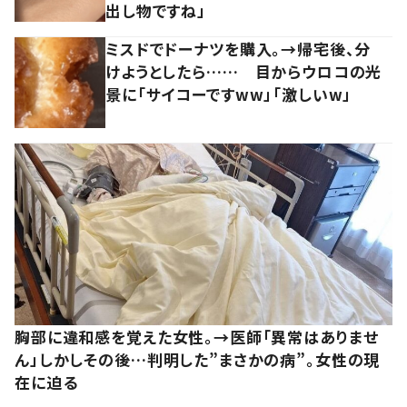
出し物ですね」
ミスドでドーナツを購入。→帰宅後、分
けようとしたら…… 目からウロコの光
景に「サイコーですww」「激しいw」
胸部に違和感を覚えた女性。→医師「異常はありませ
ん」しかしその後…判明した”まさかの病”。女性の現
在に迫る