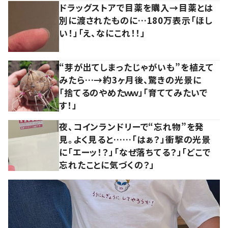
ドラッグストアで目薬を購入→目薬とは
別に渡されたものに…180万表示「ほし
い！」「え、なにこれ！！」
“芽が出てしまったじゃがいも”を植えて
みたら…→約3ヶ月後、驚きの光景に
「捨てるのやめたｗｗ」「育ててみたいで
す！」
夜、コインランドリーで“忘れ物”を発
見。よく見ると……「はぁ？」衝撃の光景
に「エーッ！？」「なぜ落ちてる？」「どこで
忘れたことに気づくの？」