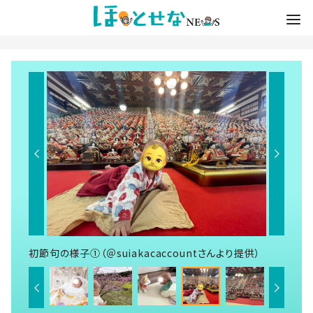
初節句の様子①（＠suiakacaccountさんより提供）