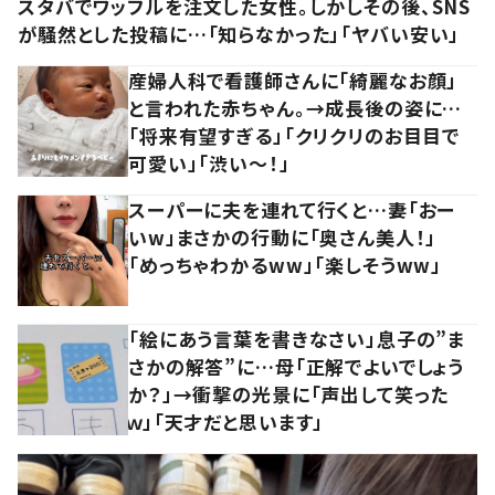
スタバでワッフルを注文した女性。しかしその後、SNS
が騒然とした投稿に…「知らなかった」「ヤバい安い」
産婦人科で看護師さんに「綺麗なお顔」
と言われた赤ちゃん。→成長後の姿に…
「将来有望すぎる」「クリクリのお目目で
可愛い」「渋い～！」
スーパーに夫を連れて行くと…妻「おー
いw」まさかの行動に「奥さん美人！」
「めっちゃわかるww」「楽しそうww」
「絵にあう言葉を書きなさい」息子の”ま
さかの解答”に…母「正解でよいでしょう
か？」→衝撃の光景に「声出して笑った
ｗ」「天才だと思います」