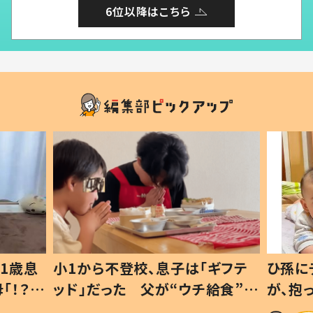
6位以降はこちら
1歳息
小1から不登校、息子は「ギフテ
ひ孫に
「！？」
ッド」だった 父が“ウチ給食”を
が、抱
に「可愛
作り続ける理由とは #令和の親
「涙が