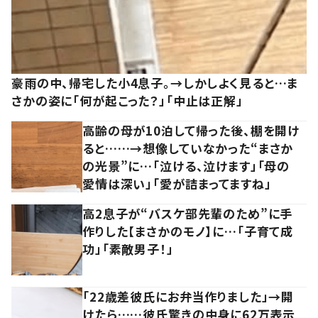
豪雨の中、帰宅した小4息子。→しかしよく見ると…ま
さかの姿に「何が起こった？」「中止は正解」
高齢の母が10泊して帰った後、棚を開け
ると……→想像していなかった“まさか
の光景”に…「泣ける、泣けます」「母の
愛情は深い」「愛が詰まってますね」
高2息子が“バスケ部先輩のため”に手
作りした【まさかのモノ】に…「子育て成
功」「素敵男子！」
「22歳差彼氏にお弁当作りました」→開
けたら……彼氏驚きの中身に62万表示