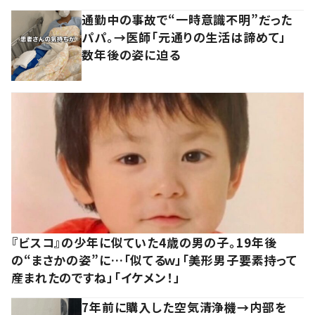
通勤中の事故で“一時意識不明”だった
パパ。→医師「元通りの生活は諦めて」
数年後の姿に迫る
『ビスコ』の少年に似ていた4歳の男の子。19年後
の“まさかの姿”に…「似てるｗ」「美形男子要素持って
産まれたのですね」「イケメン！」
7年前に購入した空気清浄機→内部を