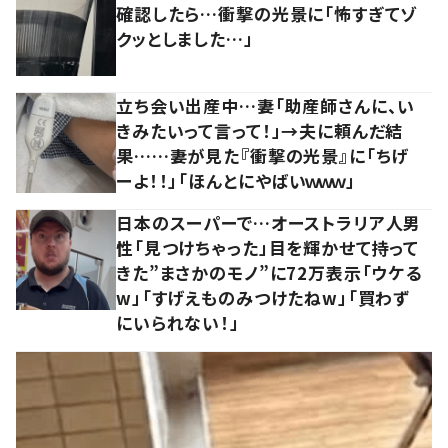
確認したら…衝撃の光景に「怖すぎてゾ
クッとしました…」
立ち会い出産中…妻「助産師さんに、い
きみたいって言って！」→夫に頼んだ結
果……妻が見た『衝撃の光景』に「ちげ
ーよ！！」「ほんとにやばいｗｗｗ」
日本のスーパーで…オーストラリア人男
性「見つけちゃった」目を輝かせて持って
きた”まさかのモノ”に72万表示「ウケる
w」「すげえものみつけたねw」「買わず
にいられない！」