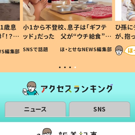
1歳息
小1から不登校、息子は「ギフテ
ひ孫に
「！？」
ッド」だった 父が“ウチ給食”を
が、抱
に「可愛
作り続ける理由とは #令和の親
「涙が
SNSで話題
ほ・とせなNEWS編集部
WS編集部
#令和の子
い」
ニュース
SNS