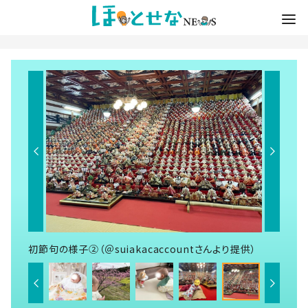
初節句の様子②（＠suiakacaccountさんより提供）