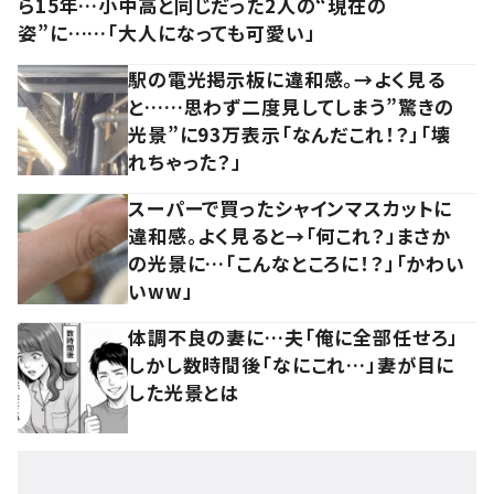
ら15年…小中高と同じだった2人の“現在の
姿”に……「大人になっても可愛い」
駅の電光掲示板に違和感。→よく見る
と……思わず二度見してしまう”驚きの
光景”に93万表示「なんだこれ！？」「壊
れちゃった？」
スーパーで買ったシャインマスカットに
違和感。よく見ると→「何これ？」まさか
の光景に…「こんなところに！？」「かわい
いww」
体調不良の妻に…夫「俺に全部任せろ」
しかし数時間後「なにこれ…」妻が目に
した光景とは