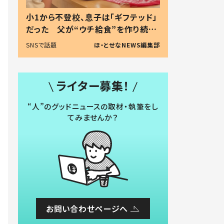
小1から不登校、息子は「ギフテッド」
だった 父が“ウチ給食”を作り続け
る理由とは #令和の親 #令和の子
SNSで話題
ほ・とせなNEWS編集部
ライター募集！
“人”のグッドニュースの取材・執筆をし
てみませんか？
お問い合わせページへ