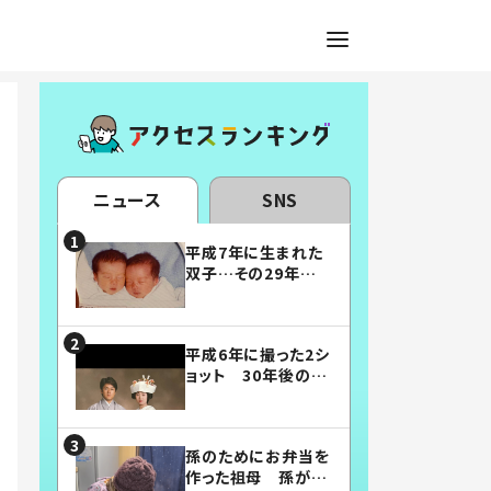
ニュース
SNS
平成7年に生まれた
双子…その29年後
の姿に「漫画みたい」
「素敵すぎる」
平成6年に撮った2シ
ョット 30年後の姿
に…「美男美女」「こ
んな夫婦になりた
い」
孫のためにお弁当を
作った祖母 孫が絶