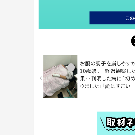
この
お腹の調子を崩しやす
10歳娘。 経過観察し
果…判明した病に「初
りました」「愛はすごい」