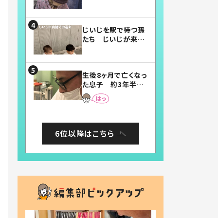
賛したお弁当に「美
味しそう」「お弁当す
ごい」
じいじを駅で待つ孫
たち じいじが来た
瞬間…！？「じいじイ
ケメン」「デレッデレ」
「嬉しくて可愛くてた
生後8ヶ月で亡くなっ
まらない」「幸せにな
た息子 約3年半
れる」
後、当時の妻の日記
に書いてあった本音
とは
6位以降はこちら