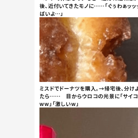
後、近付いてきたモノに……「ぐぅわぁッッ
ばいよ…」
ミスドでドーナツを購入。→帰宅後、分け
たら…… 目からウロコの光景に「サイコ
ww」「激しいw」