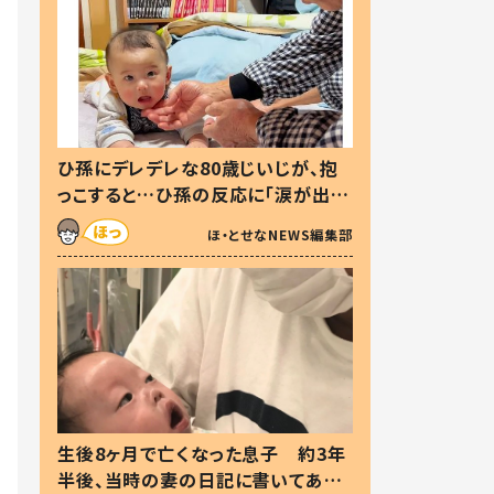
ひ孫にデレデレな80歳じいじが、抱
っこすると…ひ孫の反応に「涙が出ま
した」「可愛くて仕方ない」
ほ・とせなNEWS編集部
生後8ヶ月で亡くなった息子 約3年
半後、当時の妻の日記に書いてあっ