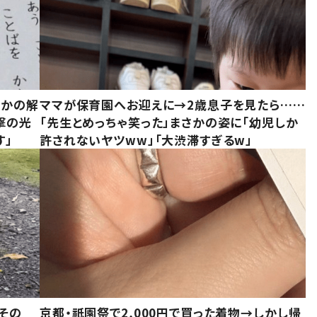
さかの解
ママが保育園へお迎えに→2歳息子を見たら……
撃の光
「先生とめっちゃ笑った」まさかの姿に「幼児しか
す」
許されないヤツww」「大渋滞すぎるw」
その
京都・祇園祭で2,000円で買った着物→しかし帰