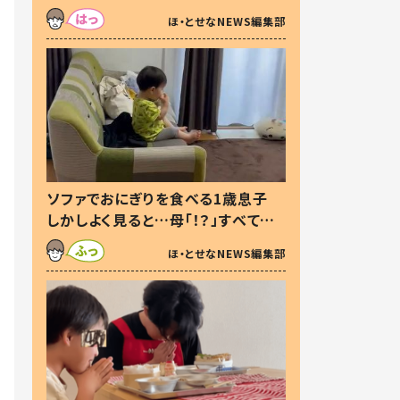
た本音とは
ほ・とせなNEWS編集部
ソファでおにぎりを食べる1歳息子
しかしよく見ると…母「！？」すべてを
察した母の投稿に「可愛いから許
ほ・とせなNEWS編集部
す！」「現行犯〜」