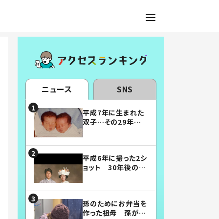
ニュース
SNS
平成7年に生まれた
双子…その29年後
の姿に「漫画みたい」
「素敵すぎる」
平成6年に撮った2シ
ョット 30年後の姿
に…「美男美女」「こ
んな夫婦になりた
い」
孫のためにお弁当を
作った祖母 孫が絶