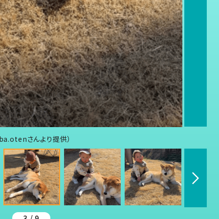
a.otenさんより提供）
3 / 9