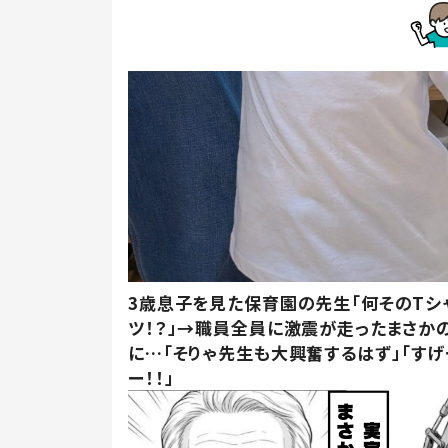
3歳息子を見た保育園の先生「何そのTシ
ツ！？」→職員全員に激震が走ったまさか
に…「そりゃ先生も大興奮するはず」「すげ
ー！！」