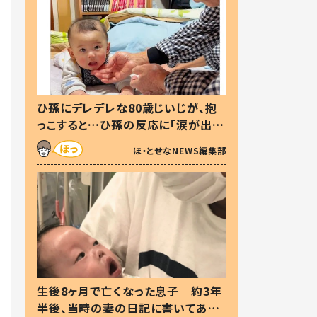
ひ孫にデレデレな80歳じいじが、抱
っこすると…ひ孫の反応に「涙が出ま
した」「可愛くて仕方ない」
ほ・とせなNEWS編集部
生後8ヶ月で亡くなった息子 約3年
半後、当時の妻の日記に書いてあっ