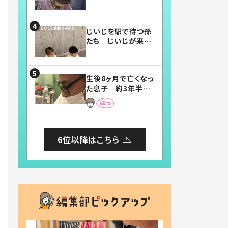
賛したお弁当に「美
味しそう」「お弁当す
ごい」
じいじを駅で待つ孫
たち じいじが来た
瞬間…！？「じいじイ
ケメン」「デレッデレ」
「嬉しくて可愛くてた
生後8ヶ月で亡くなっ
まらない」「幸せにな
た息子 約3年半
れる」
後、当時の妻の日記
に書いてあった本音
とは
6位以降はこちら