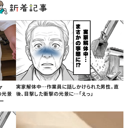
ャ
実家解体中…作業員に話しかけられた男性。直
の光景
後、目撃した衝撃の光景に…「えっ」
ー