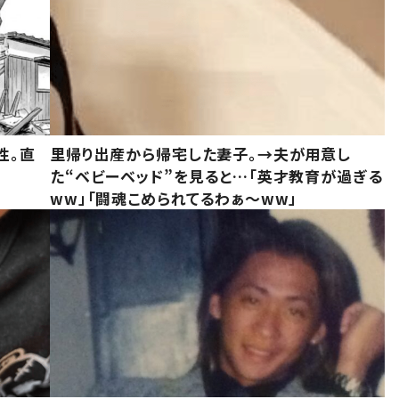
性。直
里帰り出産から帰宅した妻子。→夫が用意し
た“ベビーベッド”を見ると…「英才教育が過ぎる
ww」「闘魂こめられてるわぁ～ww」