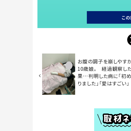
この
お腹の調子を崩しやす
10歳娘。 経過観察し
果…判明した病に「初
りました」「愛はすごい」