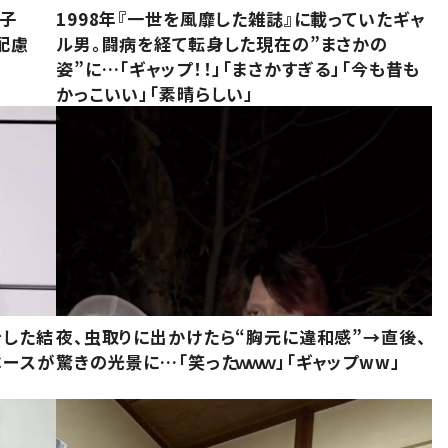
息子
1998年『一世を風靡した雑誌』に載っていたギャ
配慮
ル男。闘病を経て転身した現在の”まさかの
姿”に…「ギャップ！！」「まさかすぎる」「今も昔も
かっこいい」「素晴らしい」
をした結
夜、虫取りに出かけたら“胸元に違和感”→直後、
ベースが
驚きの光景に…「笑ったｗｗｗ」「ギャップww」