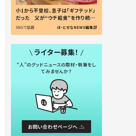
小1から不登校、息子は「ギフテッド」
だった 父が“ウチ給食”を作り続け
る理由とは #令和の親 #令和の子
SNSで話題
ほ・とせなNEWS編集部
ライター募集！
“人”のグッドニュースの取材・執筆をし
てみませんか？
お問い合わせページへ