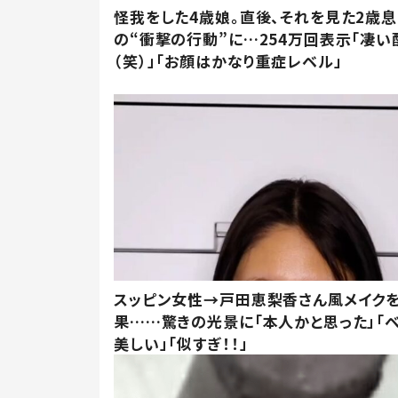
怪我をした4歳娘。直後、それを見た2歳
の“衝撃の行動”に…254万回表示「凄い
（笑）」「お顔はかなり重症レベル」
スッピン女性→戸田恵梨香さん風メイク
果……驚きの光景に「本人かと思った」「
美しい」「似すぎ！！」