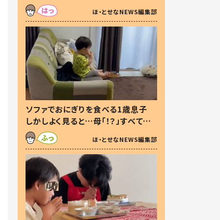
た本音とは
ほ・とせなNEWS編集部
ソファでおにぎりを食べる1歳息子
しかしよく見ると…母「！？」すべてを
察した母の投稿に「可愛いから許
ほ・とせなNEWS編集部
す！」「現行犯〜」