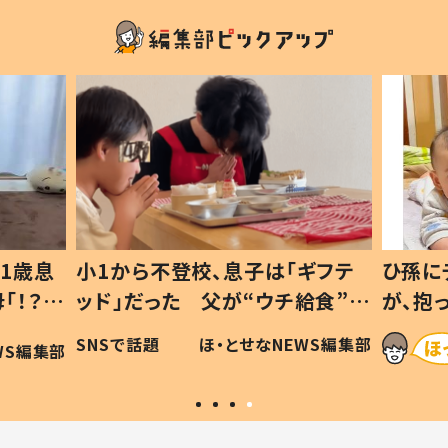
1歳息
小1から不登校、息子は「ギフテ
ひ孫に
「！？」
ッド」だった 父が“ウチ給食”を
が、抱
に「可愛
作り続ける理由とは #令和の親
「涙が
SNSで話題
ほ・とせなNEWS編集部
WS編集部
#令和の子
い」