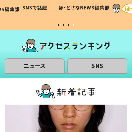
に「可愛
作り続ける理由とは #令和の親
「涙が
SNSで話題
ほ・とせなNEWS編集部
WS編集部
#令和の子
い」
ニュース
SNS