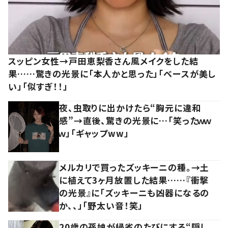
スッピン女性→戸田恵梨香さん風メイクをした結
果……驚きの光景に「本人かと思った」「ベースが美し
い」「似すぎ！！」
夜、虫取りに出かけたら“胸元に違和
感”→直後、驚きの光景に…「笑ったｗｗ
ｗ」「ギャップww」
メルカリで買ったズッキーニの種。→土
に植えて3ヶ月放置した結果……『衝撃
の光景』に「ズッキーニも凶器になるの
か、、」「野太い音！笑」
20歳の孫娘が帰省のたびにする“隠し