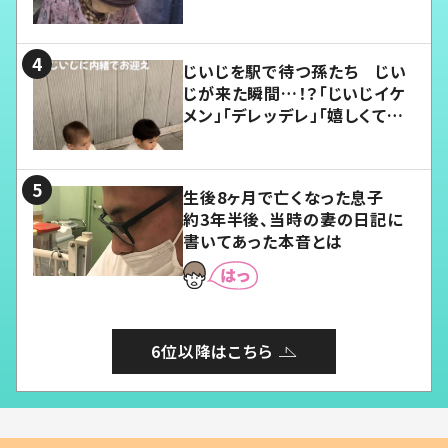
じいじを駅で待つ孫たち じい
じが来た瞬間…！？「じいじイケ
メン」「デレッデレ」「嬉しくて可
愛くてたまらない」「幸せになれ
る」
生後8ヶ月で亡くなった息子
約3年半後、当時の妻の日記に
書いてあった本音とは
6位以降はこちら