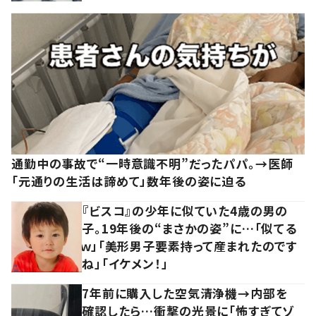
通勤中の事故で“一時意識不明”だったパパ。→医師
「元通りの生活は諦めて」数年後の姿に迫る
『ビスコ』の少年に似ていた4歳の男の
子。19年後の“まさかの姿”に…「似てる
ｗ」「美形男子要素持って産まれたのです
ね」「イケメン！」
7年前に購入した空気清浄機→内部を
確認したら…衝撃の光景に「怖すぎてゾ