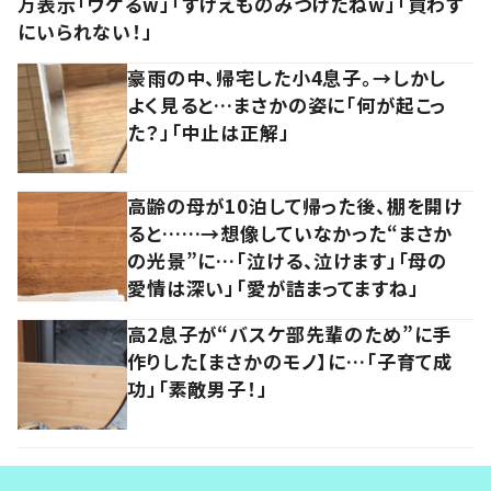
万表示「ウケるw」「すげえものみつけたねw」「買わず
にいられない！」
豪雨の中、帰宅した小4息子。→しかし
よく見ると…まさかの姿に「何が起こっ
た？」「中止は正解」
高齢の母が10泊して帰った後、棚を開け
ると……→想像していなかった“まさか
の光景”に…「泣ける、泣けます」「母の
愛情は深い」「愛が詰まってますね」
高2息子が“バスケ部先輩のため”に手
作りした【まさかのモノ】に…「子育て成
功」「素敵男子！」