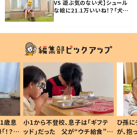
VS 遊ぶ気のない犬】シュール
な絵に21.1万いいね！？「犬の
強い意志を感じる」
1歳息
小1から不登校、息子は「ギフテ
ひ孫に
「！？」
ッド」だった 父が“ウチ給食”を
が、抱