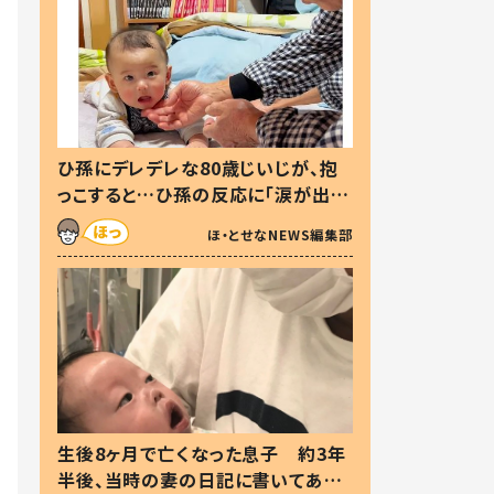
ひ孫にデレデレな80歳じいじが、抱
っこすると…ひ孫の反応に「涙が出ま
した」「可愛くて仕方ない」
ほ・とせなNEWS編集部
生後8ヶ月で亡くなった息子 約3年
半後、当時の妻の日記に書いてあっ