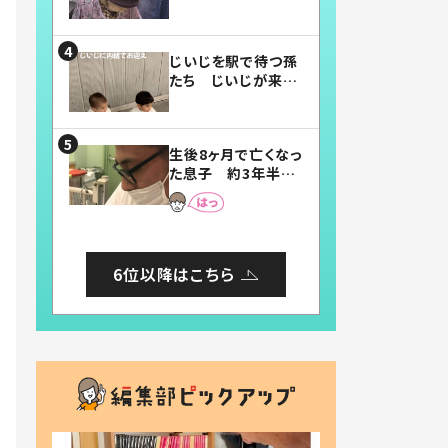
賛したお弁当に「美
味しそう」「お弁当す
ごい」
じいじを駅で待つ孫
たち じいじが来た
瞬間…！？「じいじイ
ケメン」「デレッデレ」
「嬉しくて可愛くてた
生後8ヶ月で亡くなっ
まらない」「幸せにな
た息子 約3年半
れる」
後、当時の妻の日記
に書いてあった本音
とは
6位以降はこちら