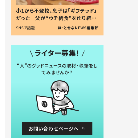
小1から不登校、息子は「ギフテッド」
だった 父が“ウチ給食”を作り続け
る理由とは #令和の親 #令和の子
SNSで話題
ほ・とせなNEWS編集部
ライター募集！
“人”のグッドニュースの取材・執筆をし
てみませんか？
お問い合わせページへ