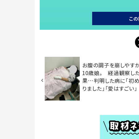
この
お腹の調子を崩しやす
10歳娘。 経過観察し
果…判明した病に「初
りました」「愛はすごい」