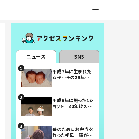
ニュース
SNS
平成7年に生まれた
双子…その29年後
の姿に「漫画みたい」
「素敵すぎる」
平成6年に撮った2シ
ョット 30年後の姿
に…「美男美女」「こ
んな夫婦になりた
い」
孫のためにお弁当を
作った祖母 孫が絶