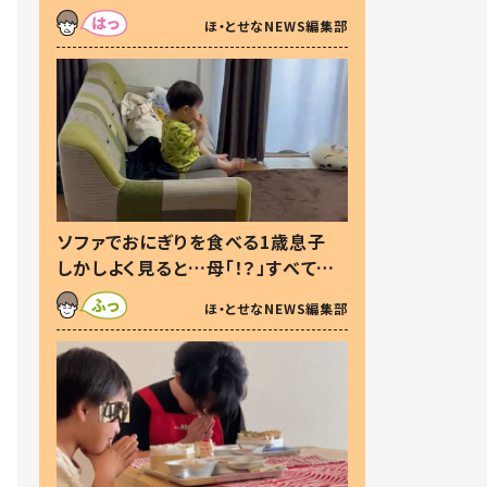
た本音とは
ほ・とせなNEWS編集部
ソファでおにぎりを食べる1歳息子
しかしよく見ると…母「！？」すべてを
察した母の投稿に「可愛いから許
ほ・とせなNEWS編集部
す！」「現行犯〜」