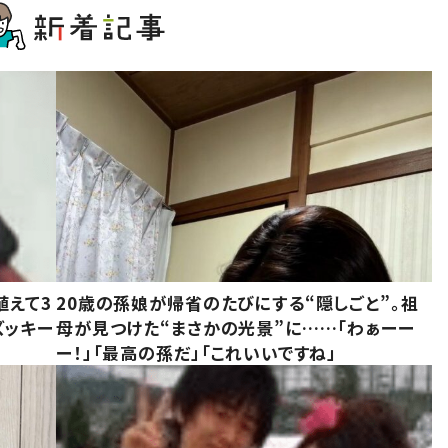
植えて3
20歳の孫娘が帰省のたびにする“隠しごと”。祖
ズッキー
母が見つけた“まさかの光景”に……「わぁーー
ー！」「最高の孫だ」「これいいですね」