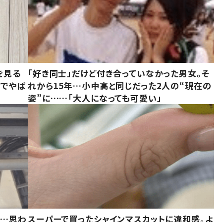
を見る
「好き同士」だけど付き合っていなかった男女。そ
味でやば
れから15年…小中高と同じだった2人の“現在の
姿”に……「大人になっても可愛い」
……思わ
スーパーで買ったシャインマスカットに違和感。よ