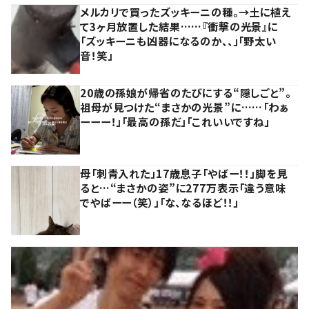
メルカリで買ったズッキーニの種。→土に植え
て3ヶ月放置した結果……『衝撃の光景』に
「ズッキーニも凶器になるのか、、」「野太い
音！笑」
20歳の孫娘が帰省のたびにする“隠しごと”。
祖母が見つけた“まさかの光景”に……「わぁ
ーーー！」「最高の孫だ」「これいいですね」
母「刺青入れた」17歳息子「やばー！！」脚を見
ると…“まさかの姿”に277万表示「違う意味
でやばーー（笑）」「な、なるほど！！」