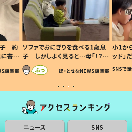
息子 約
ソファでおにぎりを食べる1歳息
小1か
記に書い
子 しかしよく見ると…母「！？」
ッド」
すべてを察した母の投稿に「可愛
作り続
SNSで
WS編集部
ほ・とせなNEWS編集部
いから許す！」「現行犯〜」
#令和
ニュース
SNS