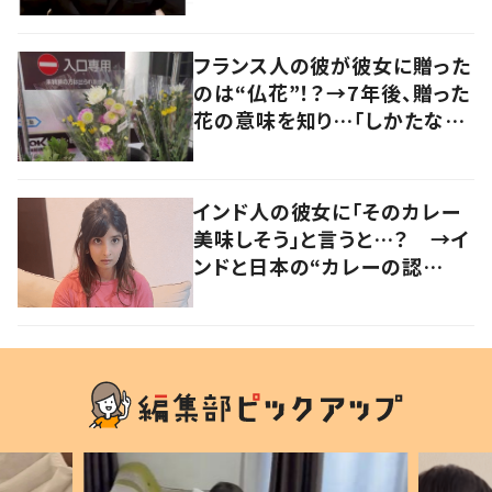
い」「分かってくれるの嬉しい」
の声
フランス人の彼が彼女に贈った
のは“仏花”！？→7年後、贈った
花の意味を知り…「しかたな
い」「気持ちが大事」
インド人の彼女に「そのカレー
美味しそう」と言うと…？ →イ
ンドと日本の“カレーの認
識”に驚きの声！