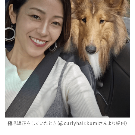
縮毛矯正をしていたとき（@curlyhair.kumiさんより提供）