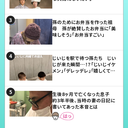
孫のためにお弁当を作った祖
母 孫が絶賛したお弁当に「美
味しそう」「お弁当すごい」
じいじを駅で待つ孫たち じい
じが来た瞬間…！？「じいじイケ
メン」「デレッデレ」「嬉しくて可
愛くてたまらない」「幸せになれ
る」
生後8ヶ月で亡くなった息子
約3年半後、当時の妻の日記に
書いてあった本音とは