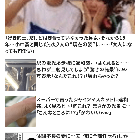
「好き同士」だけど付き合っていなかった男女。それから15
年…小中高と同じだった2人の“現在の姿”に……「大人にな
っても可愛い」
駅の電光掲示板に違和感。→よく見ると……
思わず二度見してしまう”驚きの光景”に93
万表示「なんだこれ！？」「壊れちゃった？」
スーパーで買ったシャインマスカットに違和
感。よく見ると→「何これ？」まさかの光景に…
「こんなところに！？」「かわいいww」
体調不良の妻に…夫「俺に全部任せろ」しか