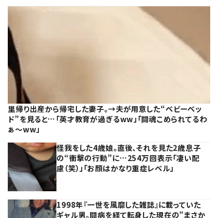
里帰り出産から帰宅した妻子。→夫が用意した“ベビーベッ
ド”を見ると…「英才教育が過ぎるww」「闘魂こめられてるわ
ぁ～ww」
怪我をした4歳娘。直後、それを見た2歳息子
の“衝撃の行動”に…254万回表示「凄い配
慮（笑）」「お顔はかなり重症レベル」
1998年『一世を風靡した雑誌』に載っていた
ギャル男。闘病を経て転身した現在の”まさか