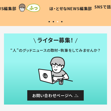
すべてを察した母の投稿に「可愛
作り続
SNSで
WS編集部
ほ・とせなNEWS編集部
いから許す！」「現行犯〜」
#令和
ライター募集！
“人”のグッドニュースの取材・執筆をしてみませんか？
お問い合わせページへ