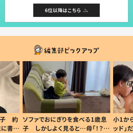
6位以降はこちら
息子 約
ソファでおにぎりを食べる1歳息
小1か
記に書い
子 しかしよく見ると…母「！？」
ッド」