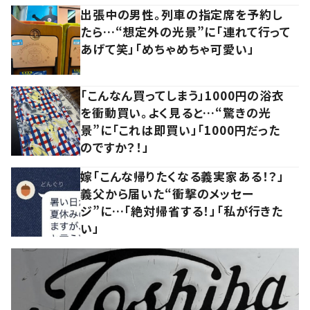
出張中の男性。列車の指定席を予約し
たら…“想定外の光景”に「連れて行って
あげて笑」「めちゃめちゃ可愛い」
「こんなん買ってしまう」1000円の浴衣
を衝動買い。よく見ると…“驚きの光
景”に「これは即買い」「1000円だった
のですか？！」
嫁「こんな帰りたくなる義実家ある！？」
義父から届いた“衝撃のメッセー
ジ”に…「絶対帰省する！」「私が行きた
い」