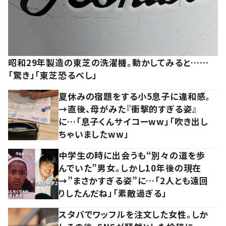
昭和29年製造の東芝の洗濯機。動かしてみると……
「驚き」「東芝恐るべし」
夏休みの宿題をする小5息子に違和感。
→直後、母がみた『衝撃的すぎる姿』
に…「息子くんサイコーww」「吹き出し
ちゃいましたww」
中学生の時に出会うも“別々の道を歩
んでいた”男女。しかし10年後の現在
→”まさかすぎる姿”に…「2人とも遠回
りしたんだね」「素敵過ぎる」
スタバでワッフルを注文した女性。しか