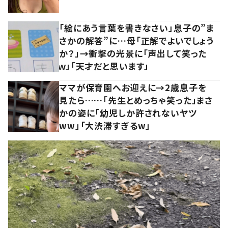
「絵にあう言葉を書きなさい」息子の”ま
さかの解答”に…母「正解でよいでしょう
か？」→衝撃の光景に「声出して笑った
ｗ」「天才だと思います」
ママが保育園へお迎えに→2歳息子を
見たら……「先生とめっちゃ笑った」まさ
かの姿に「幼児しか許されないヤツ
ww」「大渋滞すぎるw」