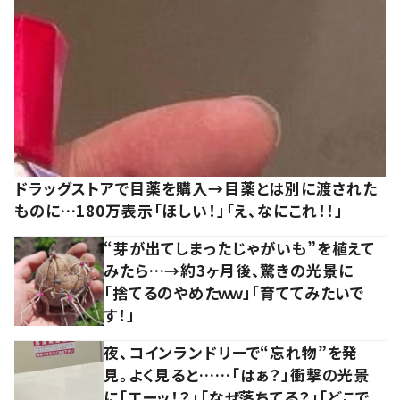
ドラッグストアで目薬を購入→目薬とは別に渡された
ものに…180万表示「ほしい！」「え、なにこれ！！」
“芽が出てしまったじゃがいも”を植えて
みたら…→約3ヶ月後、驚きの光景に
「捨てるのやめたｗｗ」「育ててみたいで
す！」
夜、コインランドリーで“忘れ物”を発
見。よく見ると……「はぁ？」衝撃の光景
に「エーッ！？」「なぜ落ちてる？」「どこで