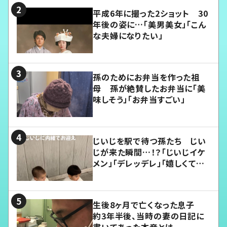
平成6年に撮った2ショット 30
年後の姿に…「美男美女」「こん
な夫婦になりたい」
孫のためにお弁当を作った祖
母 孫が絶賛したお弁当に「美
味しそう」「お弁当すごい」
じいじを駅で待つ孫たち じい
じが来た瞬間…！？「じいじイケ
メン」「デレッデレ」「嬉しくて可
愛くてたまらない」「幸せになれ
る」
生後8ヶ月で亡くなった息子
約3年半後、当時の妻の日記に
書いてあった本音とは