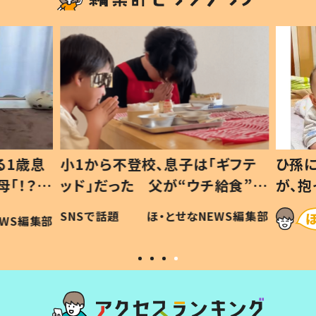
1歳息
小1から不登校、息子は「ギフテ
ひ孫に
「！？」
ッド」だった 父が“ウチ給食”を
が、抱
に「可愛
作り続ける理由とは #令和の親
「涙が
SNSで話題
ほ・とせなNEWS編集部
WS編集部
#令和の子
い」