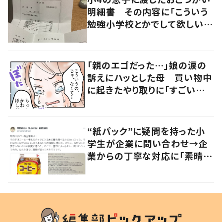
明細書 その内容に「こういう
勉強小学校とかでして欲しい」
「社会勉強になりますね」の声
「親のエゴだった…」娘の涙の
訴えにハッとした母 買い物中
に起きたやり取りに「すごい分
かる」「改めて気付かされた」
“紙パック”に疑問を持った小
学生が企業に問い合わせ→企
業からの丁寧な対応に「素晴ら
しい」の声