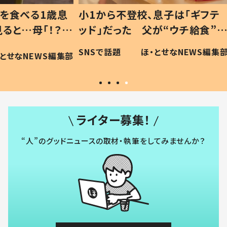
1歳息
小1から不登校、息子は「ギフテ
ひ孫に
「！？」
ッド」だった 父が“ウチ給食”を
が、抱
に「可愛
作り続ける理由とは #令和の親
「涙が
SNSで話題
ほ・とせなNEWS編集部
WS編集部
#令和の子
い」
ライター募集！
“人”のグッドニュースの取材・執筆をしてみませんか？