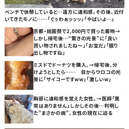
ベンチで休憩していると…遠方に違和感。その後、近付
いてきたモノに……「ぐぅわぁッッッ」「やばいよ…」
京都・祇園祭で2,000円で買った着物→
しかし帰宅後…“驚きの光景”に「良い
買い物されましたね～」「お宝だ」「掘り
出し物ですね」
ミスドでドーナツを購入。→帰宅後、分
けようとしたら…… 目からウロコの光
景に「サイコーですww」「激しいw」
胸部に違和感を覚えた女性。→医師「異
常はありません」しかしその後…判明し
た”まさかの病”。女性の現在に迫る