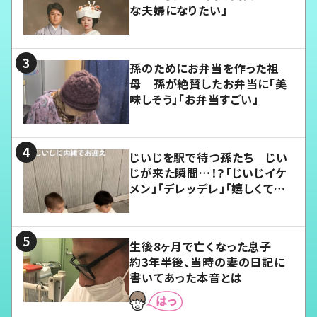
な夫婦になりたい」
孫のためにお弁当を作った祖
母 孫が絶賛したお弁当に「美
味しそう」「お弁当すごい」
じいじを駅で待つ孫たち じい
じが来た瞬間…！？「じいじイケ
メン」「デレッデレ」「嬉しくて可
愛くてたまらない」「幸せになれ
る」
生後8ヶ月で亡くなった息子
約3年半後、当時の妻の日記に
書いてあった本音とは