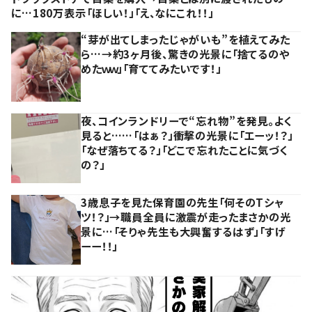
に…180万表示「ほしい！」「え、なにこれ！！」
“芽が出てしまったじゃがいも”を植えてみた
ら…→約3ヶ月後、驚きの光景に「捨てるのや
めたｗｗ」「育ててみたいです！」
夜、コインランドリーで“忘れ物”を発見。よく
見ると……「はぁ？」衝撃の光景に「エーッ！？」
「なぜ落ちてる？」「どこで忘れたことに気づく
の？」
3歳息子を見た保育園の先生「何そのTシャ
ツ！？」→職員全員に激震が走ったまさかの光
景に…「そりゃ先生も大興奮するはず」「すげ
ーー！！」