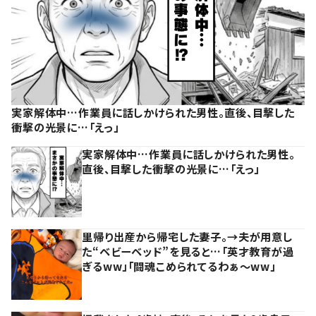
実家解体中…作業員に話しかけられた男性。直後、目撃した
衝撃の光景に…「えっ」
実家解体中…作業員に話しかけられた男性。
直後、目撃した衝撃の光景に…「えっ」
里帰り出産から帰宅した妻子。→夫が用意し
た“ベビーベッド”を見ると…「英才教育が過
ぎるww」「闘魂こめられてるわぁ～ww」