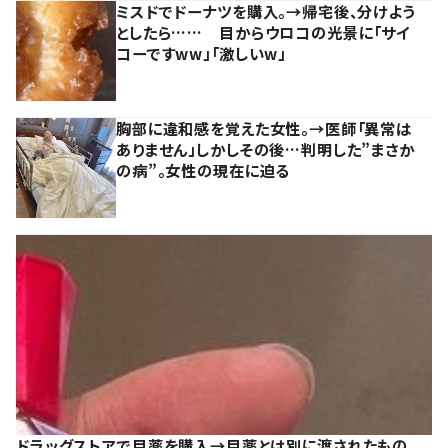
ミスドでドーナツを購入。→帰宅後、分けよう
としたら…… 目からウロコの光景に「サイ
コーですww」「激しいw」
胸部に違和感を覚えた女性。→医師「異常は
ありません」しかしその後…判明した”まさか
の病”。女性の現在に迫る
ドラッグストアで目薬を購入→目薬とは別に渡されたもの