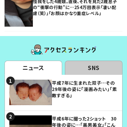
怪我をした4歳娘。直後、それを見た2歳息子
の“衝撃の行動”に…254万回表示「凄い配
慮（笑）」「お顔はかなり重症レベル」
ニュース
SNS
平成7年に生まれた双子…その
29年後の姿に「漫画みたい」「素
敵すぎる」
平成6年に撮った2ショット 30
年後の姿に…「美男美女」「こん