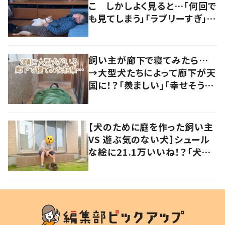
こ しかしよく見ると…「何回で
も見てしまう」「ラブリーすぎ」の
声
飼い主が廊下で寝てみたら…
→大型犬たちによって廊下が天
国に！？「羨ましい」「幸せそう」
の声
【犬のために庭を作った飼い主
VS 遊ぶ気のない犬】シュール
な絵に21.1万いいね！？「犬の
強い意志を感じる」