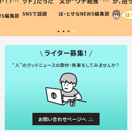
「！？」
ッド」だった 父が“ウチ給食”を
が、抱
に「可愛
作り続ける理由とは #令和の親
「涙が
SNSで話題
ほ・とせなNEWS編集部
WS編集部
#令和の子
い」
ライター募集！
“人”のグッドニュースの取材・執筆をしてみませんか？
お問い合わせページへ