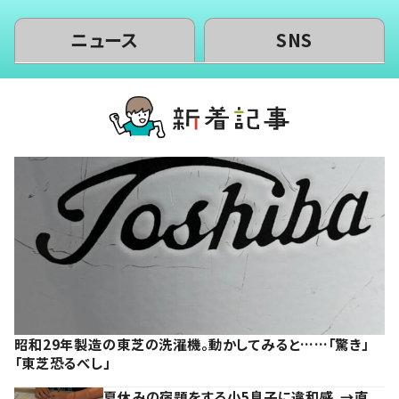
ニュース
SNS
昭和29年製造の東芝の洗濯機。動かしてみると……「驚き」
「東芝恐るべし」
夏休みの宿題をする小5息子に違和感。→直