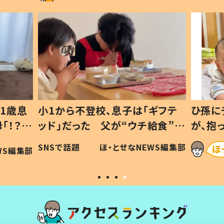
1歳息
小1から不登校、息子は「ギフテ
ひ孫に
「！？」
ッド」だった 父が“ウチ給食”を
が、抱
に「可愛
作り続ける理由とは #令和の親
「涙が
SNSで話題
ほ・とせなNEWS編集部
WS編集部
#令和の子
い」