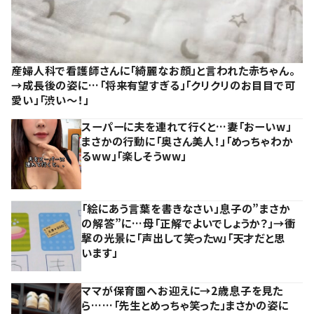
産婦人科で看護師さんに「綺麗なお顔」と言われた赤ちゃん。
→成長後の姿に…「将来有望すぎる」「クリクリのお目目で可
愛い」「渋い～！」
スーパーに夫を連れて行くと…妻「おーいw」
まさかの行動に「奥さん美人！」「めっちゃわか
るww」「楽しそうww」
「絵にあう言葉を書きなさい」息子の”まさか
の解答”に…母「正解でよいでしょうか？」→衝
撃の光景に「声出して笑ったｗ」「天才だと思
います」
ママが保育園へお迎えに→2歳息子を見た
ら……「先生とめっちゃ笑った」まさかの姿に