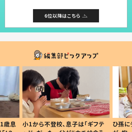
6位以降はこちら
1歳息
小1から不登校、息子は「ギフテ
ひ孫に