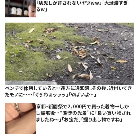
「幼児しか許されないヤツww」「大渋滞すぎ
るw」
ベンチで休憩していると…遠方に違和感。その後、近付いてき
たモノに……「ぐぅわぁッッッ」「やばいよ…」
京都・祇園祭で2,000円で買った着物→しか
し帰宅後…“驚きの光景”に「良い買い物され
ましたね～」「お宝だ」「掘り出し物ですね」