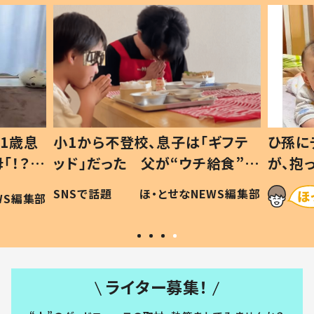
1歳息
小1から不登校、息子は「ギフテ
ひ孫に
「！？」
ッド」だった 父が“ウチ給食”を
が、抱
に「可愛
作り続ける理由とは #令和の親
「涙が
SNSで話題
ほ・とせなNEWS編集部
WS編集部
#令和の子
い」
ライター募集！