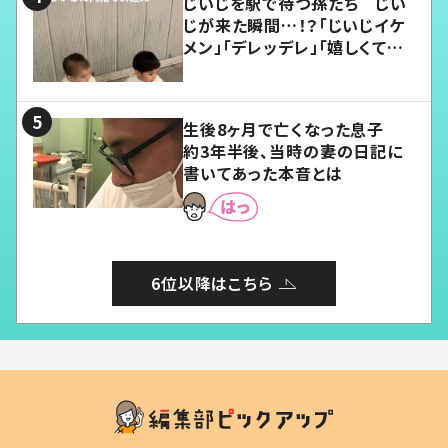
じいじを駅で待つ孫たち じい
じが来た瞬間…！？「じいじイケ
メン」「デレッデレ」「嬉しくて可
愛くてたまらない」「幸せになれ
る」
生後8ヶ月で亡くなった息子
約3年半後、当時の妻の日記に
書いてあった本音とは
6位以降はこちら