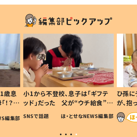
1歳息
小1から不登校、息子は「ギフテ
ひ孫に
「！？」
ッド」だった 父が“ウチ給食”を
が、抱
に「可愛
作り続ける理由とは #令和の親
「涙が
SNSで話題
ほ・とせなNEWS編集部
WS編集部
#令和の子
い」