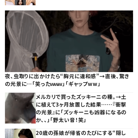
夜、虫取りに出かけたら“胸元に違和感”→直後、驚き
の光景に…「笑ったｗｗｗ」「ギャップww」
メルカリで買ったズッキーニの種。→土
に植えて3ヶ月放置した結果……『衝撃
の光景』に「ズッキーニも凶器になるの
か、、」「野太い音！笑」
20歳の孫娘が帰省のたびにする“隠し