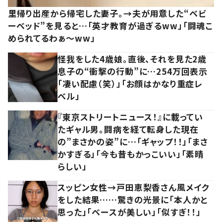
里帰り出産から帰宅した妻子。→夫が用意した“ベビ
ーベッド”を見ると…「英才教育が過ぎるww」「闘魂こ
められてるわぁ～ww」
怪我をした4歳娘。直後、それを見た2歳
息子の“衝撃の行動”に…254万回表示
「凄い配慮（笑）」「お顔はかなり重症レ
ベル」
『東京ストリートニュース！』に載ってい
たギャル男。闘病を経て転身した現在
の”まさかの姿”に…「ギャップ！！」「まさ
かすぎる」「今も昔もかっこいい」「素晴
らしい」
スッピン女性→戸田恵梨香さん風メイク
をした結果……驚きの光景に「本人かと
思った」「ベースが美しい」「似すぎ！！」