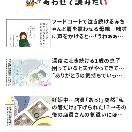
フードコートで泣き続ける赤ち
ゃんと肩を震わせる母親 咄嗟
に声をかけると…「うわぁぁぁ」
大声で泣く母親に共感の声
深夜に吐き続ける1歳の息子
困っていると夫がやってきて…
「ありがとうの気持ちでいっぱ
いです」
妊娠中…店員「あっ！」突然『私
の箸だけ』下げられた！？→その
後の店員さんの気遣いにほっこ
り…！