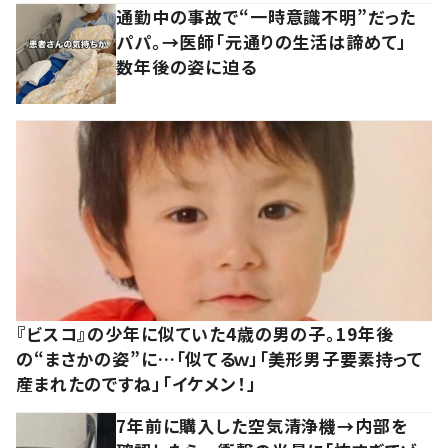
通勤中の事故で“一時意識不明”だった
パパ。→医師「元通りの生活は諦めて」
数年後の姿に迫る
『ビスコ』の少年に似ていた4歳の男の子。19年後
の“まさかの姿”に…「似てるｗ」「美形男子要素持って
産まれたのですね」「イケメン！」
7年前に購入した空気清浄機→内部を