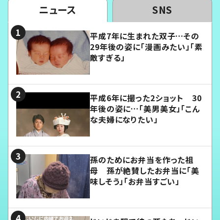
ニュース
SNS
平成7年に生まれた双子…その
29年後の姿に「漫画みたい」「素
敵すぎる」
平成6年に撮った2ショット 30
年後の姿に…「美男美女」「こん
な夫婦になりたい」
孫のためにお弁当を作った祖
母 孫が絶賛したお弁当に「美
味しそう」「お弁当すごい」