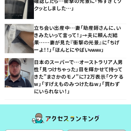
確認したら…衝撃の光景に「怖すぎてゾ
クッとしました…」
立ち会い出産中…妻「助産師さんに、い
きみたいって言って！」→夫に頼んだ結
果……妻が見た『衝撃の光景』に「ちげ
ーよ！！」「ほんとにやばいｗｗｗ」
日本のスーパーで…オーストラリア人男
性「見つけちゃった」目を輝かせて持って
きた”まさかのモノ”に72万表示「ウケる
w」「すげえものみつけたねw」「買わず
にいられない！」