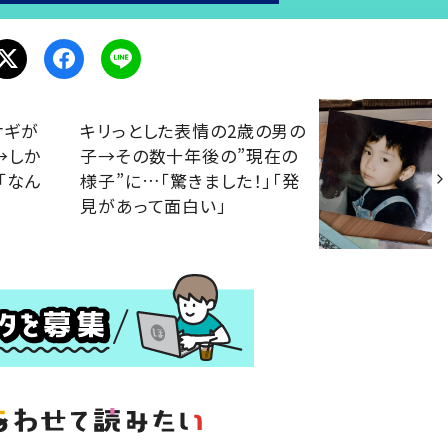
サギが
キリっとした表情の2歳の男の
→しか
子→その数十年後の”現在の
「なん
様子”に…「驚きました！」「発
見があって面白い」