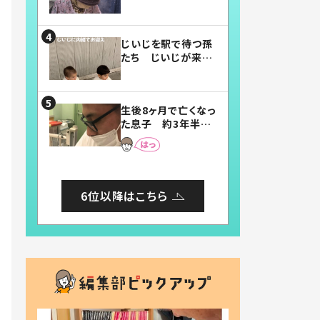
賛したお弁当に「美
味しそう」「お弁当す
ごい」
じいじを駅で待つ孫
たち じいじが来た
瞬間…！？「じいじイ
ケメン」「デレッデレ」
「嬉しくて可愛くてた
生後8ヶ月で亡くなっ
まらない」「幸せにな
た息子 約3年半
れる」
後、当時の妻の日記
に書いてあった本音
とは
6位以降はこちら