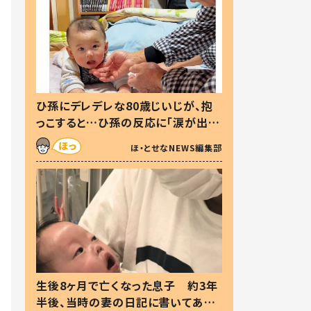
ひ孫にデレデレな80歳じいじが、抱
っこすると…ひ孫の反応に「涙が出ま
した」「可愛くて仕方ない」
ほ・とせなNEWS編集部
生後8ヶ月で亡くなった息子 約3年
半後、当時の妻の日記に書いてあっ