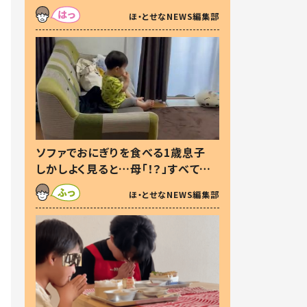
た本音とは
ほ・とせなNEWS編集部
ソファでおにぎりを食べる1歳息子
しかしよく見ると…母「！？」すべてを
察した母の投稿に「可愛いから許
ほ・とせなNEWS編集部
す！」「現行犯〜」