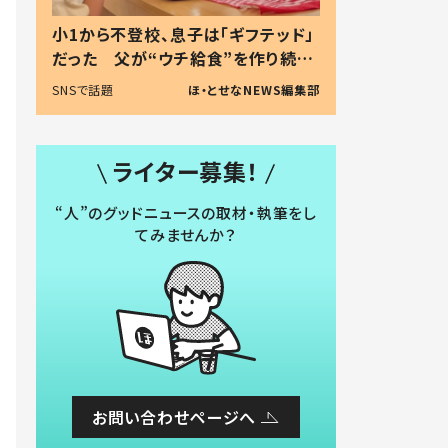
小1から不登校、息子は「ギフテッド」
だった 父が“ウチ給食”を作り続け
る理由とは #令和の親 #令和の子
SNSで話題
ほ・とせなNEWS編集部
ライター募集！
“人”のグッドニュースの取材・執筆をし
てみませんか？
お問い合わせページへ