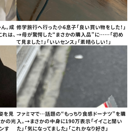
ゃん。成
修学旅行へ行った小6息子「良い買い物をした！」
これは、
→母が驚愕した“まさかの購入品”に……「初め
て見ました！」「いいセンス」「素晴らしい！」
姿を見
ファミマで…話題の“もっちり食感ドーナツ”を購
さかの光
入。→まさかの中身に190万表示「イイこと聞い
ンす
た」「気になってました」「これかなり好き」