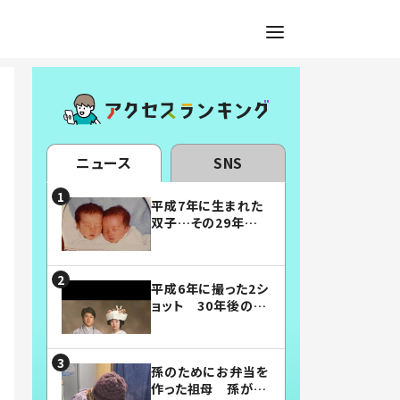
ニュース
SNS
平成7年に生まれた
双子…その29年後
の姿に「漫画みたい」
「素敵すぎる」
平成6年に撮った2シ
ョット 30年後の姿
に…「美男美女」「こ
んな夫婦になりた
い」
孫のためにお弁当を
作った祖母 孫が絶