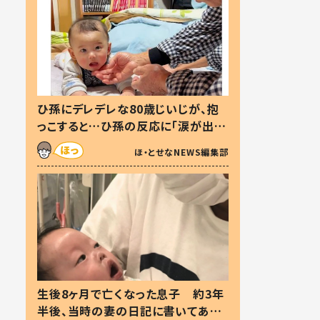
ひ孫にデレデレな80歳じいじが、抱
っこすると…ひ孫の反応に「涙が出ま
した」「可愛くて仕方ない」
ほ・とせなNEWS編集部
生後8ヶ月で亡くなった息子 約3年
半後、当時の妻の日記に書いてあっ