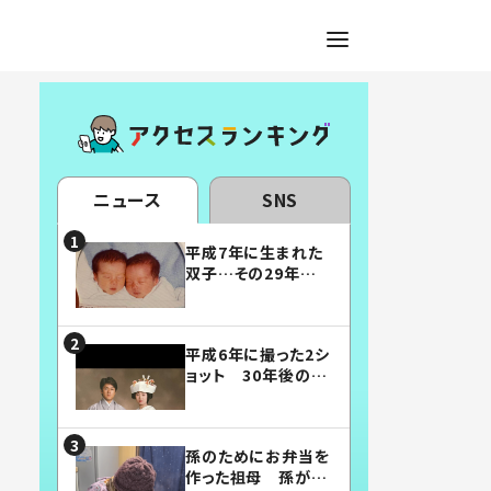
ニュース
SNS
平成7年に生まれた
双子…その29年後
の姿に「漫画みたい」
「素敵すぎる」
平成6年に撮った2シ
ョット 30年後の姿
に…「美男美女」「こ
んな夫婦になりた
い」
孫のためにお弁当を
作った祖母 孫が絶