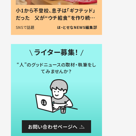
小1から不登校、息子は「ギフテッド」
だった 父が“ウチ給食”を作り続け
る理由とは #令和の親 #令和の子
SNSで話題
ほ・とせなNEWS編集部
ライター募集！
“人”のグッドニュースの取材・執筆をし
てみませんか？
お問い合わせページへ