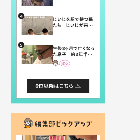
賛したお弁当に「美
味しそう」「お弁当す
ごい」
じいじを駅で待つ孫
たち じいじが来た
瞬間…！？「じいじイ
ケメン」「デレッデレ」
「嬉しくて可愛くてた
生後8ヶ月で亡くなっ
まらない」「幸せにな
た息子 約3年半
れる」
後、当時の妻の日記
に書いてあった本音
とは
6位以降はこちら