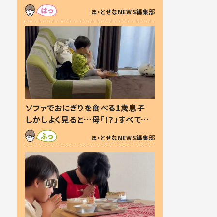
た本音とは
ほ・とせなNEWS編集部
ソファでおにぎりを食べる1歳息子
しかしよく見ると…母「！？」すべてを
察した母の投稿に「可愛いから許
ほ・とせなNEWS編集部
す！」「現行犯〜」