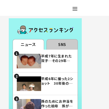
ニュース
SNS
平成7年に生まれた
双子…その29年後
の姿に「漫画みたい」
「素敵すぎる」
平成6年に撮った2シ
ョット 30年後の姿
に…「美男美女」「こ
んな夫婦になりた
い」
孫のためにお弁当を
作った祖母 孫が絶