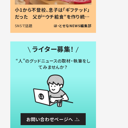
小1から不登校、息子は「ギフテッド」
だった 父が“ウチ給食”を作り続け
る理由とは #令和の親 #令和の子
SNSで話題
ほ・とせなNEWS編集部
ライター募集！
“人”のグッドニュースの取材・執筆をし
てみませんか？
お問い合わせページへ