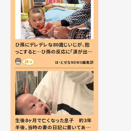
ひ孫にデレデレな80歳じいじが、抱
っこすると…ひ孫の反応に「涙が出ま
した」「可愛くて仕方ない」
ほ・とせなNEWS編集部
生後8ヶ月で亡くなった息子 約3年
半後、当時の妻の日記に書いてあっ