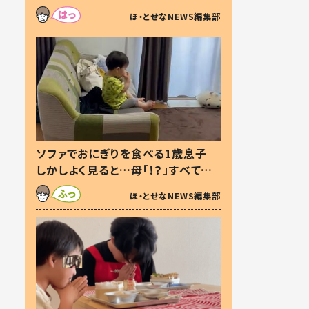
た本音とは
ほ・とせなNEWS編集部
ソファでおにぎりを食べる1歳息子
しかしよく見ると…母「！？」すべてを
察した母の投稿に「可愛いから許
ほ・とせなNEWS編集部
す！」「現行犯〜」