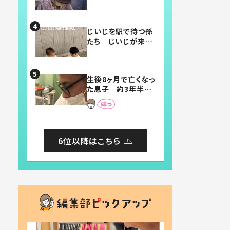
賛したお弁当に「美
味しそう」「お弁当す
ごい」
じいじを駅で待つ孫
たち じいじが来た
瞬間…！？「じいじイ
ケメン」「デレッデレ」
「嬉しくて可愛くてた
生後8ヶ月で亡くなっ
まらない」「幸せにな
た息子 約3年半
れる」
後、当時の妻の日記
に書いてあった本音
とは
6位以降はこちら