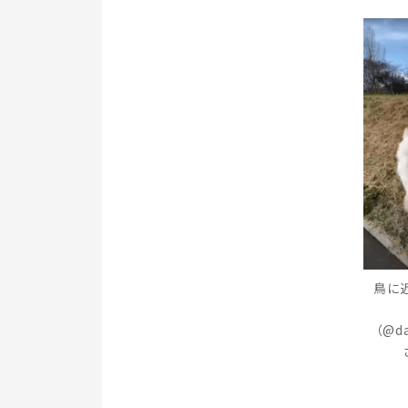
鳥に
（@da