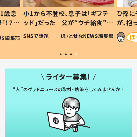
1歳息
小1から不登校、息子は「ギフテ
ひ孫に
「！？」
ッド」だった 父が“ウチ給食”を
が、抱
に「可愛
作り続ける理由とは #令和の親
「涙が
SNSで話題
ほ・とせなNEWS編集部
WS編集部
#令和の子
い」
ライター募集！
“人”のグッドニュースの取材・執筆をしてみませんか？