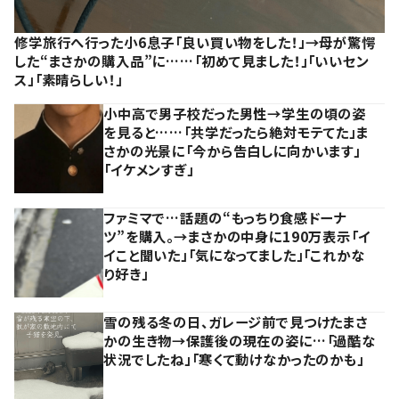
修学旅行へ行った小6息子「良い買い物をした！」→母が驚愕
した“まさかの購入品”に……「初めて見ました！」「いいセン
ス」「素晴らしい！」
小中高で男子校だった男性→学生の頃の姿
を見ると……「共学だったら絶対モテてた」ま
さかの光景に「今から告白しに向かいます」
「イケメンすぎ」
ファミマで…話題の“もっちり食感ドーナ
ツ”を購入。→まさかの中身に190万表示「イ
イこと聞いた」「気になってました」「これかな
り好き」
雪の残る冬の日、ガレージ前で見つけたまさ
かの生き物→保護後の現在の姿に…「過酷な
状況でしたね」「寒くて動けなかったのかも」