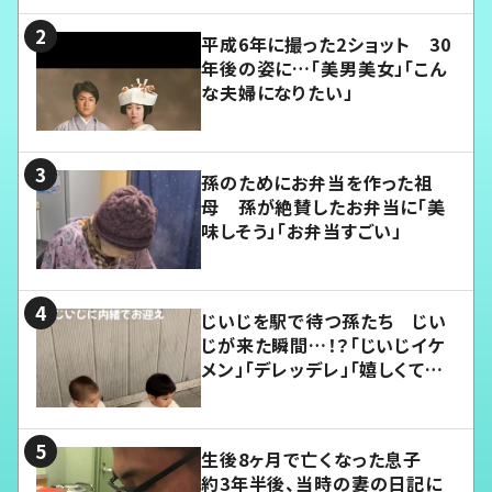
平成6年に撮った2ショット 30
年後の姿に…「美男美女」「こん
な夫婦になりたい」
孫のためにお弁当を作った祖
母 孫が絶賛したお弁当に「美
味しそう」「お弁当すごい」
じいじを駅で待つ孫たち じい
じが来た瞬間…！？「じいじイケ
メン」「デレッデレ」「嬉しくて可
愛くてたまらない」「幸せになれ
る」
生後8ヶ月で亡くなった息子
約3年半後、当時の妻の日記に