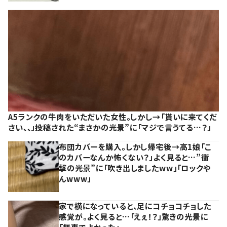
A5ランクの牛肉をいただいた女性。しかし→「貰いに来てくだ
さい、、」投稿された“まさかの光景”に「マジで言うてる…？」
布団カバーを購入。しかし帰宅後→高1娘「こ
のカバーなんか怖くない？」よく見ると…”衝
撃の光景”に「吹き出しましたww」「ロックや
んwww」
家で横になっていると、足にコチョコチョした
感覚が。よく見ると…「えぇ！？」驚きの光景に