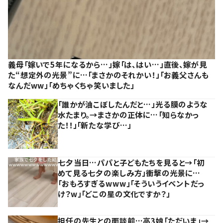
義母「嫁いで5年になるから…」嫁「は、はい…」直後、嫁が見
た“想定外の光景”に…「まさかのそれかい！」「お義父さんも
なんだww」「めちゃくちゃ笑いました」
「誰かが油こぼしたんだと…」光る膜のような
水たまり。→まさかの正体に…「知らなかっ
た！！」「新たな学び…」
七夕当日…パパと子どもたちを見ると→「初
めて見る七夕の楽しみ方」衝撃の光景に…
「おもろすぎるwww」「そういうイベントだっ
け？w」「どこの星の文化ですか？」
担任の先生との面談前…高3娘「ただいま」→