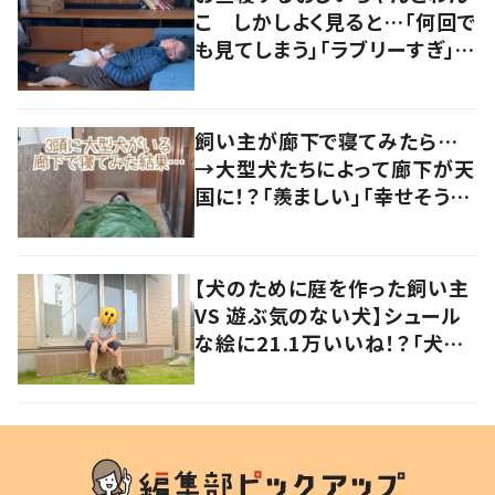
こ しかしよく見ると…「何回で
も見てしまう」「ラブリーすぎ」の
声
飼い主が廊下で寝てみたら…
→大型犬たちによって廊下が天
国に！？「羨ましい」「幸せそう」
の声
【犬のために庭を作った飼い主
VS 遊ぶ気のない犬】シュール
な絵に21.1万いいね！？「犬の
強い意志を感じる」