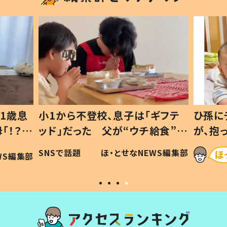
1歳息
小1から不登校、息子は「ギフテ
ひ孫に
「！？」
ッド」だった 父が“ウチ給食”を
が、抱
に「可愛
作り続ける理由とは #令和の親
「涙が
SNSで話題
ほ・とせなNEWS編集部
WS編集部
#令和の子
い」