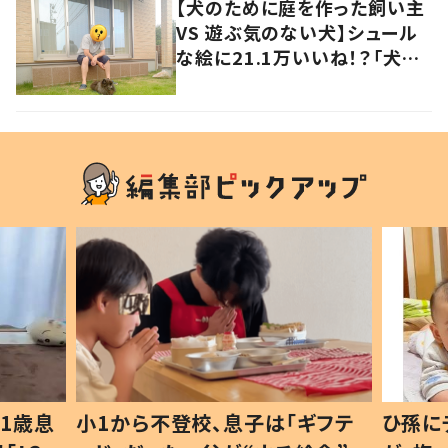
【犬のために庭を作った飼い主
VS 遊ぶ気のない犬】シュール
な絵に21.1万いいね！？「犬の
強い意志を感じる」
1歳息
小1から不登校、息子は「ギフテ
ひ孫に