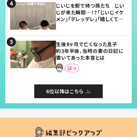
じいじを駅で待つ孫たち じい
じが来た瞬間…！？「じいじイケ
メン」「デレッデレ」「嬉しくて可
愛くてたまらない」「幸せになれ
る」
生後8ヶ月で亡くなった息子
約3年半後、当時の妻の日記に
書いてあった本音とは
6位以降はこちら