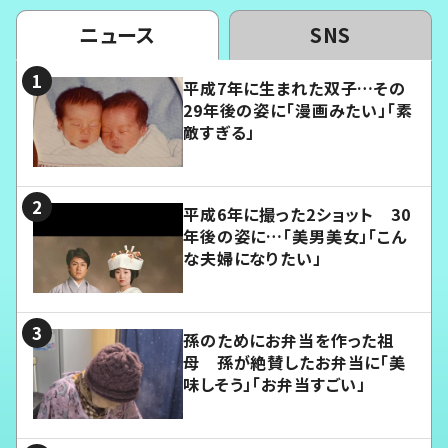
ニュース
SNS
平成7年に生まれた双子…その
29年後の姿に「漫画みたい」「素
敵すぎる」
平成6年に撮った2ショット 30
年後の姿に…「美男美女」「こん
な夫婦になりたい」
孫のためにお弁当を作った祖
母 孫が絶賛したお弁当に「美
味しそう」「お弁当すごい」