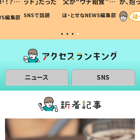
「！？」
ッド」だった 父が“ウチ給食”を
が、抱
に「可愛
作り続ける理由とは #令和の親
「涙が
SNSで話題
ほ・とせなNEWS編集部
WS編集部
#令和の子
い」
ニュース
SNS