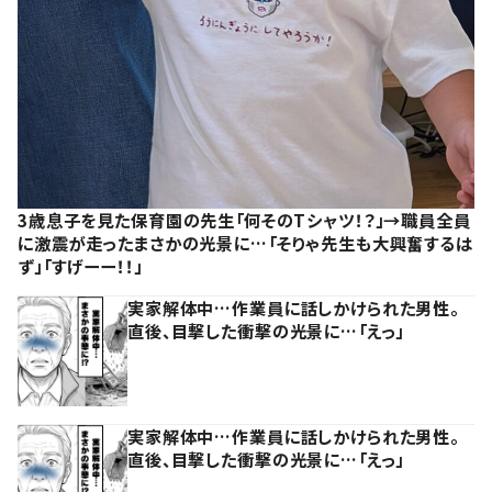
3歳息子を見た保育園の先生「何そのTシャツ！？」→職員全員
に激震が走ったまさかの光景に…「そりゃ先生も大興奮するは
ず」「すげーー！！」
実家解体中…作業員に話しかけられた男性。
直後、目撃した衝撃の光景に…「えっ」
実家解体中…作業員に話しかけられた男性。
直後、目撃した衝撃の光景に…「えっ」