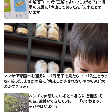
の解答”に…母「正解でよいでしょうか？」→衝
撃の光景に「声出して笑ったｗ」「天才だと思
います」
ママが保育園へお迎えに→2歳息子を見たら……「先生とめっ
ちゃ笑った」まさかの姿に「幼児しか許されないヤツww」「大
渋滞すぎるw」
ベンチで休憩していると…遠方に違和感。そ
の後、近付いてきたモノに……「ぐぅわぁッッ
ッ」「やばいよ…」