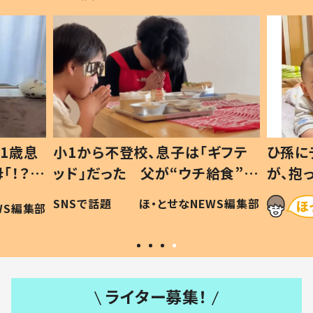
1歳息
小1から不登校、息子は「ギフテ
ひ孫に
「！？」
ッド」だった 父が“ウチ給食”を
が、抱
に「可愛
作り続ける理由とは #令和の親
「涙が
SNSで話題
ほ・とせなNEWS編集部
WS編集部
#令和の子
い」
ライター募集！