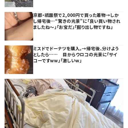
京都・祇園祭で2,000円で買った着物→しか
し帰宅後…“驚きの光景”に「良い買い物され
ましたね～」「お宝だ」「掘り出し物ですね」
ミスドでドーナツを購入。→帰宅後、分けよう
としたら…… 目からウロコの光景に「サイ
コーですww」「激しいw」