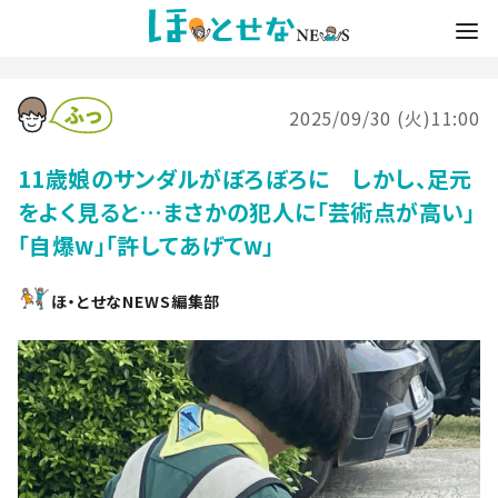
2025/09/30 (火)11:00
11歳娘のサンダルがぼろぼろに しかし、足元
をよく見ると…まさかの犯人に「芸術点が高い」
「自爆w」「許してあげてw」
ほ・とせなNEWS編集部