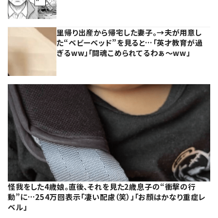
里帰り出産から帰宅した妻子。→夫が用意し
た“ベビーベッド”を見ると…「英才教育が過
ぎるww」「闘魂こめられてるわぁ～ww」
怪我をした4歳娘。直後、それを見た2歳息子の“衝撃の行
動”に…254万回表示「凄い配慮（笑）」「お顔はかなり重症レ
ベル」