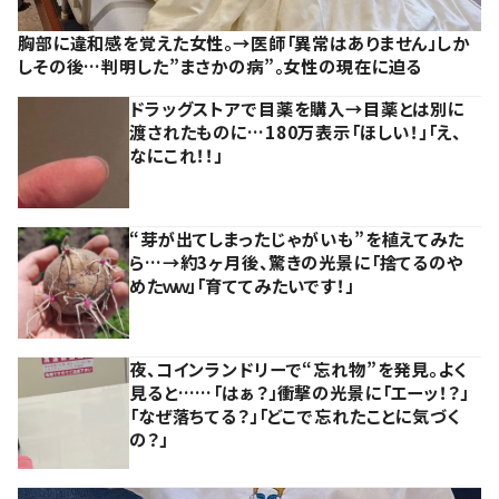
胸部に違和感を覚えた女性。→医師「異常はありません」しか
しその後…判明した”まさかの病”。女性の現在に迫る
ドラッグストアで目薬を購入→目薬とは別に
渡されたものに…180万表示「ほしい！」「え、
なにこれ！！」
“芽が出てしまったじゃがいも”を植えてみた
ら…→約3ヶ月後、驚きの光景に「捨てるのや
めたｗｗ」「育ててみたいです！」
夜、コインランドリーで“忘れ物”を発見。よく
見ると……「はぁ？」衝撃の光景に「エーッ！？」
「なぜ落ちてる？」「どこで忘れたことに気づく
の？」