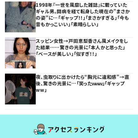
1998年『一世を風靡した雑誌』に載っていた
ギャル男。闘病を経て転身した現在の”まさか
の姿”に…「ギャップ！！」「まさかすぎる」「今も
昔もかっこいい」「素晴らしい」
スッピン女性→戸田恵梨香さん風メイクをし
た結果……驚きの光景に「本人かと思った」
「ベースが美しい」「似すぎ！！」
夜、虫取りに出かけたら“胸元に違和感”→直
後、驚きの光景に…「笑ったｗｗｗ」「ギャップ
ww」