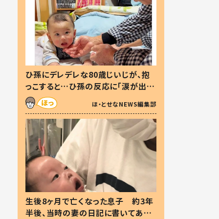
ひ孫にデレデレな80歳じいじが、抱
っこすると…ひ孫の反応に「涙が出ま
した」「可愛くて仕方ない」
ほ・とせなNEWS編集部
生後8ヶ月で亡くなった息子 約3年
半後、当時の妻の日記に書いてあっ