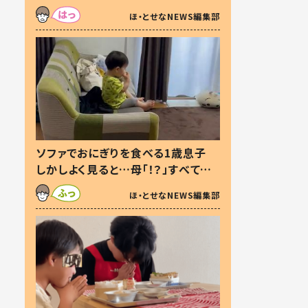
た本音とは
ほ・とせなNEWS編集部
ソファでおにぎりを食べる1歳息子
しかしよく見ると…母「！？」すべてを
察した母の投稿に「可愛いから許
ほ・とせなNEWS編集部
す！」「現行犯〜」