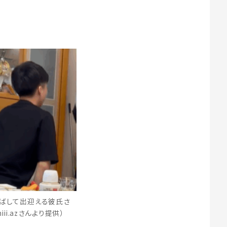
ばして出迎える彼氏さ
hiii.azさんより提供）