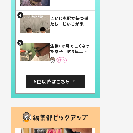
賛したお弁当に「美
味しそう」「お弁当す
ごい」
じいじを駅で待つ孫
たち じいじが来た
瞬間…！？「じいじイ
ケメン」「デレッデレ」
「嬉しくて可愛くてた
生後8ヶ月で亡くなっ
まらない」「幸せにな
た息子 約3年半
れる」
後、当時の妻の日記
に書いてあった本音
とは
6位以降はこちら