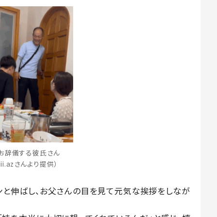
お辞儀する彼氏さん
iii.azさんより提供）
ンと伸ばし、お父さんの目を見て元気な挨拶をしなが
。