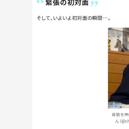
緊張の初対面
そして、いよいよ初対面の瞬間…。
背筋を伸
ん（@c