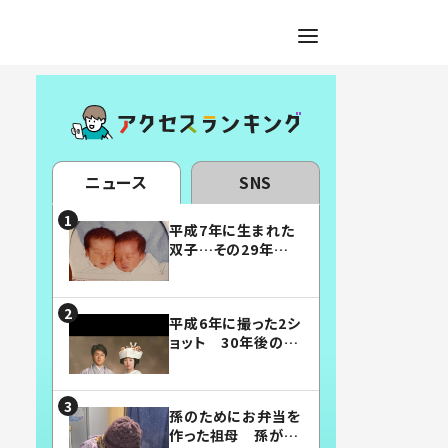
ニュース
SNS
平成7年に生まれた
双子…その29年後
の姿に「漫画みたい」
「素敵すぎる」
平成6年に撮った2シ
ョット 30年後の姿
に…「美男美女」「こ
んな夫婦になりた
い」
孫のためにお弁当を
作った祖母 孫が絶