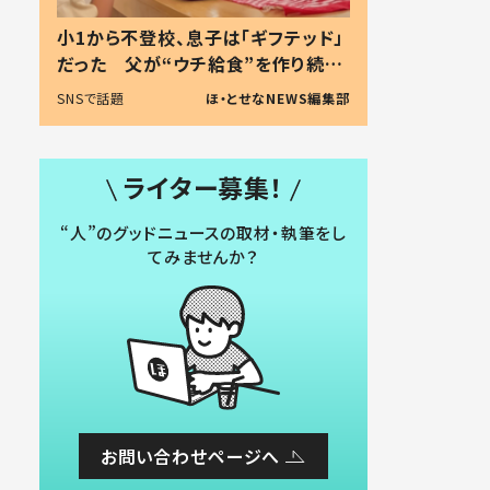
小1から不登校、息子は「ギフテッド」
だった 父が“ウチ給食”を作り続け
る理由とは #令和の親 #令和の子
SNSで話題
ほ・とせなNEWS編集部
ライター募集！
“人”のグッドニュースの取材・執筆をし
てみませんか？
お問い合わせページへ