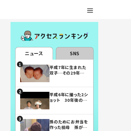
ニュース
SNS
平成7年に生まれた
双子…その29年後
の姿に「漫画みたい」
「素敵すぎる」
平成6年に撮った2シ
ョット 30年後の姿
に…「美男美女」「こ
んな夫婦になりた
い」
孫のためにお弁当を
作った祖母 孫が絶