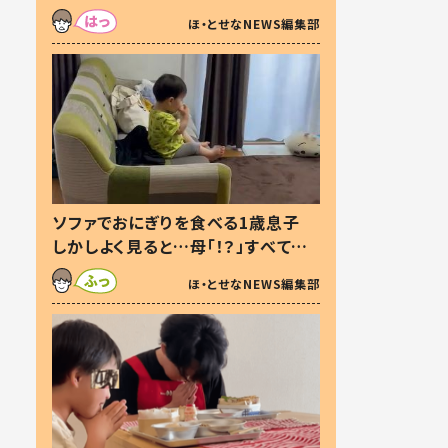
た本音とは
ほ・とせなNEWS編集部
ソファでおにぎりを食べる1歳息子
しかしよく見ると…母「！？」すべてを
察した母の投稿に「可愛いから許
ほ・とせなNEWS編集部
す！」「現行犯〜」