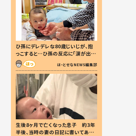
ひ孫にデレデレな80歳じいじが、抱
っこすると…ひ孫の反応に「涙が出ま
した」「可愛くて仕方ない」
ほ・とせなNEWS編集部
生後8ヶ月で亡くなった息子 約3年
半後、当時の妻の日記に書いてあっ