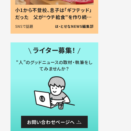
小1から不登校、息子は「ギフテッド」
だった 父が“ウチ給食”を作り続け
る理由とは #令和の親 #令和の子
SNSで話題
ほ・とせなNEWS編集部
ライター募集！
“人”のグッドニュースの取材・執筆をし
てみませんか？
お問い合わせページへ