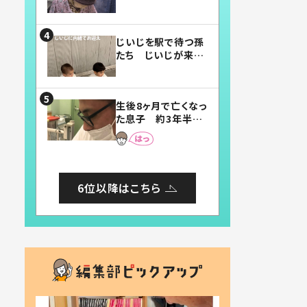
賛したお弁当に「美
味しそう」「お弁当す
ごい」
じいじを駅で待つ孫
たち じいじが来た
瞬間…！？「じいじイ
ケメン」「デレッデレ」
「嬉しくて可愛くてた
生後8ヶ月で亡くなっ
まらない」「幸せにな
た息子 約3年半
れる」
後、当時の妻の日記
に書いてあった本音
とは
6位以降はこちら