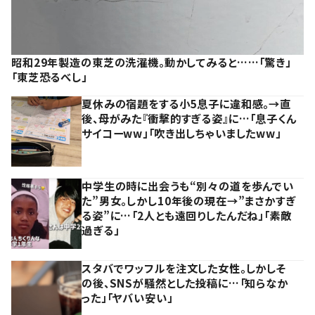
昭和29年製造の東芝の洗濯機。動かしてみると……「驚き」
「東芝恐るべし」
夏休みの宿題をする小5息子に違和感。→直
後、母がみた『衝撃的すぎる姿』に…「息子くん
サイコーww」「吹き出しちゃいましたww」
中学生の時に出会うも“別々の道を歩んでい
た”男女。しかし10年後の現在→”まさかすぎ
る姿”に…「2人とも遠回りしたんだね」「素敵
過ぎる」
スタバでワッフルを注文した女性。しかしそ
の後、SNSが騒然とした投稿に…「知らなか
った」「ヤバい安い」