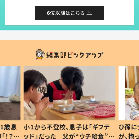
6位以降はこちら
1歳息
小1から不登校、息子は「ギフテ
ひ孫に
「！？」
ッド」だった 父が“ウチ給食”を
が、抱