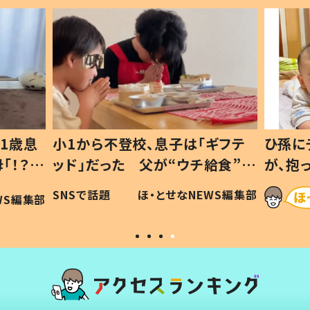
1歳息
小1から不登校、息子は「ギフテ
ひ孫に
「！？」
ッド」だった 父が“ウチ給食”を
が、抱
に「可愛
作り続ける理由とは #令和の親
「涙が
SNSで話題
ほ・とせなNEWS編集部
WS編集部
#令和の子
い」