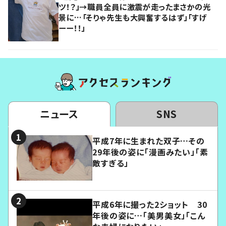
ツ！？」→職員全員に激震が走ったまさかの光
景に…「そりゃ先生も大興奮するはず」「すげ
ーー！！」
ニュース
SNS
平成7年に生まれた双子…その
29年後の姿に「漫画みたい」「素
敵すぎる」
平成6年に撮った2ショット 30
年後の姿に…「美男美女」「こん