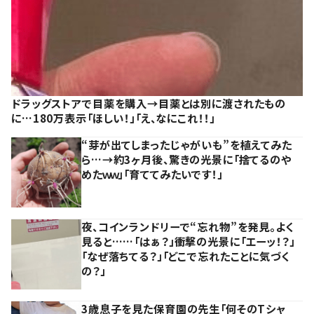
ドラッグストアで目薬を購入→目薬とは別に渡されたもの
に…180万表示「ほしい！」「え、なにこれ！！」
“芽が出てしまったじゃがいも”を植えてみた
ら…→約3ヶ月後、驚きの光景に「捨てるのや
めたｗｗ」「育ててみたいです！」
夜、コインランドリーで“忘れ物”を発見。よく
見ると……「はぁ？」衝撃の光景に「エーッ！？」
「なぜ落ちてる？」「どこで忘れたことに気づく
の？」
3歳息子を見た保育園の先生「何そのTシャ