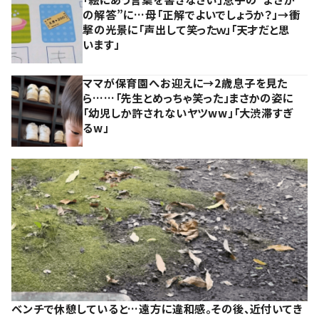
の解答”に…母「正解でよいでしょうか？」→衝
撃の光景に「声出して笑ったｗ」「天才だと思
います」
ママが保育園へお迎えに→2歳息子を見た
ら……「先生とめっちゃ笑った」まさかの姿に
「幼児しか許されないヤツww」「大渋滞すぎ
るw」
ベンチで休憩していると…遠方に違和感。その後、近付いてき