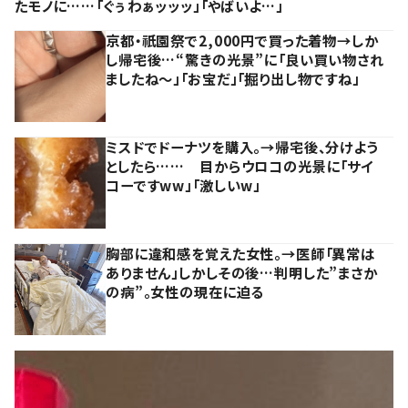
たモノに……「ぐぅわぁッッッ」「やばいよ…」
京都・祇園祭で2,000円で買った着物→しか
し帰宅後…“驚きの光景”に「良い買い物され
ましたね～」「お宝だ」「掘り出し物ですね」
ミスドでドーナツを購入。→帰宅後、分けよう
としたら…… 目からウロコの光景に「サイ
コーですww」「激しいw」
胸部に違和感を覚えた女性。→医師「異常は
ありません」しかしその後…判明した”まさか
の病”。女性の現在に迫る