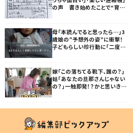
の声 書き始めたことで“育児
に変化”も
母「本読んでると思ったら…」3
歳娘の”予想外の姿”に衝撃！
子どもらしい珍行動に「二度見
しました」「何でこうなった」の
声
嫁「この落ちてる靴下、誰の？」
姑「あなたの旦那さんじゃない
の？」一触即発！？かと思いき
や…持ち主が判明し「声だして
大爆笑しちゃった」