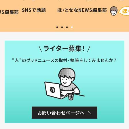
に「可愛
作り続ける理由とは #令和の親
「涙が
SNSで話題
ほ・とせなNEWS編集部
WS編集部
#令和の子
い」
ライター募集！
“人”のグッドニュースの取材・執筆をしてみませんか？
お問い合わせページへ