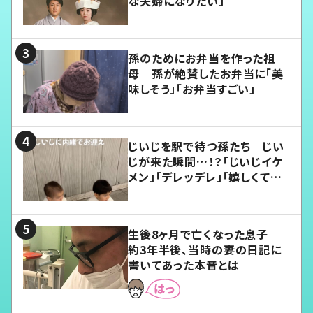
な夫婦になりたい」
孫のためにお弁当を作った祖
母 孫が絶賛したお弁当に「美
味しそう」「お弁当すごい」
じいじを駅で待つ孫たち じい
じが来た瞬間…！？「じいじイケ
メン」「デレッデレ」「嬉しくて可
愛くてたまらない」「幸せになれ
る」
生後8ヶ月で亡くなった息子
約3年半後、当時の妻の日記に
書いてあった本音とは