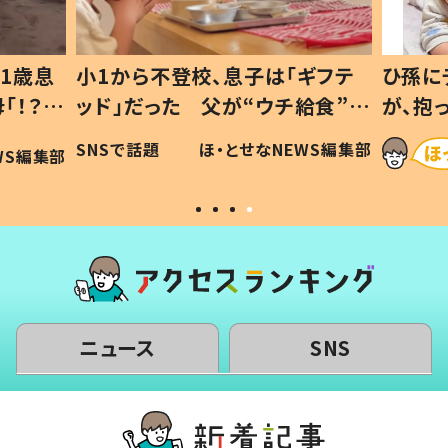
1歳息
小1から不登校、息子は「ギフテ
ひ孫に
「！？」
ッド」だった 父が“ウチ給食”を
が、抱
に「可愛
作り続ける理由とは #令和の親
「涙が
SNSで話題
ほ・とせなNEWS編集部
WS編集部
#令和の子
い」
ニュース
SNS