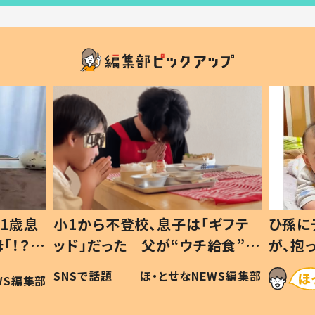
1歳息
小1から不登校、息子は「ギフテ
ひ孫に
「！？」
ッド」だった 父が“ウチ給食”を
が、抱
に「可愛
作り続ける理由とは #令和の親
「涙が
SNSで話題
ほ・とせなNEWS編集部
WS編集部
#令和の子
い」