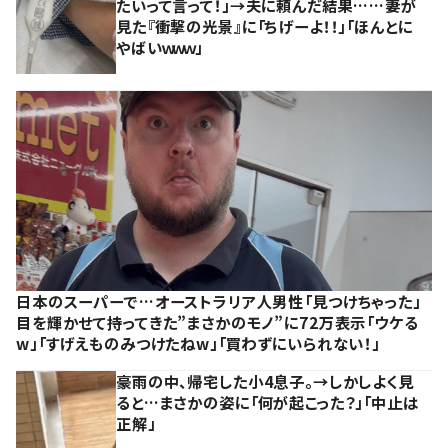
たいって言って！」→夫に頼んだ結果……妻が
見た『衝撃の光景』に「ちげーよ！！」「ほんとに
やばいｗｗｗ」
日本のスーパーで…オーストラリア人男性「見つけちゃった」
目を輝かせて持ってきた”まさかのモノ”に72万表示「ウケる
w」「すげえものみつけたねw」「買わずにいられない！」
豪雨の中、帰宅した小4息子。→しかしよく見
ると…まさかの姿に「何が起こった？」「中止は
正解」