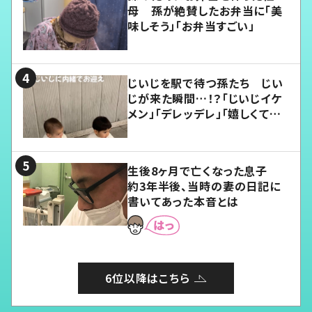
母 孫が絶賛したお弁当に「美
味しそう」「お弁当すごい」
じいじを駅で待つ孫たち じい
じが来た瞬間…！？「じいじイケ
メン」「デレッデレ」「嬉しくて可
愛くてたまらない」「幸せになれ
る」
生後8ヶ月で亡くなった息子
約3年半後、当時の妻の日記に
書いてあった本音とは
6位以降はこちら