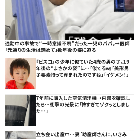
通勤中の事故で“一時意識不明”だった一児のパパ。→医師
「元通りの生活は諦めて」数年後の姿に迫る
『ビスコ』の少年に似ていた4歳の男の子。19
年後の“まさかの姿”に…「似てるｗ」「美形男
子要素持って産まれたのですね」「イケメン！」
7年前に購入した空気清浄機→内部を確認し
たら…衝撃の光景に「怖すぎてゾクッとしまし
た…」
立ち会い出産中…妻「助産師さんに、いきみ