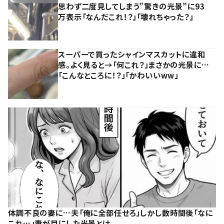
思わず二度見してしまう”驚きの光景”に93
万表示「なんだこれ！？」「壊れちゃった？」
スーパーで買ったシャインマスカットに違和
感。よく見ると→「何これ？」まさかの光景に…
「こんなところに！？」「かわいいww」
体調不良の妻に…夫「俺に全部任せろ」しかし数時間後「なに
これ…」妻が目にした光景とは