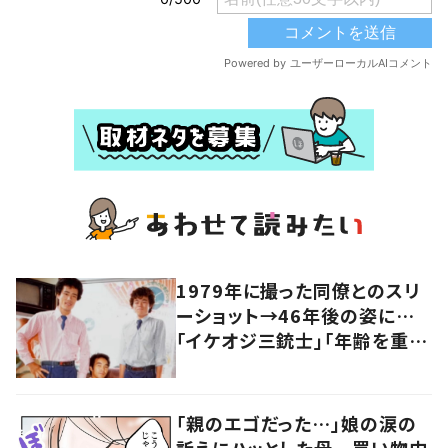
1979年に撮った同僚とのスリ
ーショット→46年後の姿に…
「イケオジ三銃士」「年齢を重ね
た姿はより素敵」「歴史を語る
財産」
「親のエゴだった…」娘の涙の
訴えにハッとした母 買い物中