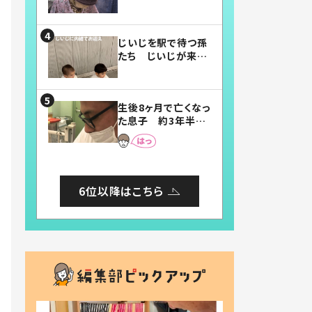
賛したお弁当に「美
味しそう」「お弁当す
ごい」
じいじを駅で待つ孫
たち じいじが来た
瞬間…！？「じいじイ
ケメン」「デレッデレ」
「嬉しくて可愛くてた
生後8ヶ月で亡くなっ
まらない」「幸せにな
た息子 約3年半
れる」
後、当時の妻の日記
に書いてあった本音
とは
6位以降はこちら