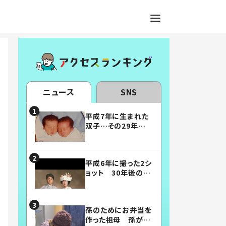
ニュース
SNS
平成7年に生まれた
双子…その29年後
の姿に「漫画みたい」
「素敵すぎる」
平成6年に撮った2シ
ョット 30年後の姿
に…「美男美女」「こ
んな夫婦になりた
い」
孫のためにお弁当を
作った祖母 孫が絶