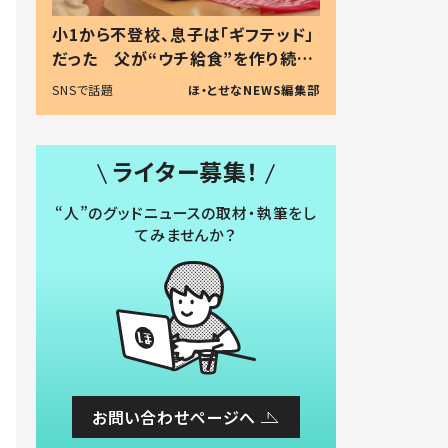
小1から不登校、息子は「ギフテッド」
だった 父が“ウチ給食”を作り続け
る理由とは #令和の親 #令和の子
SNSで話題
ほ・とせなNEWS編集部
ライター募集！
“人”のグッドニュースの取材・執筆をし
てみませんか？
お問い合わせページへ