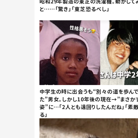
昭和29年製造の東芝の洗濯機。動かして
と……「驚き」「東芝恐るべし」
中学生の時に出会うも“別々の道を歩ん
た”男女。しかし10年後の現在→”まさか
姿”に…「2人とも遠回りしたんだね」「素
る」