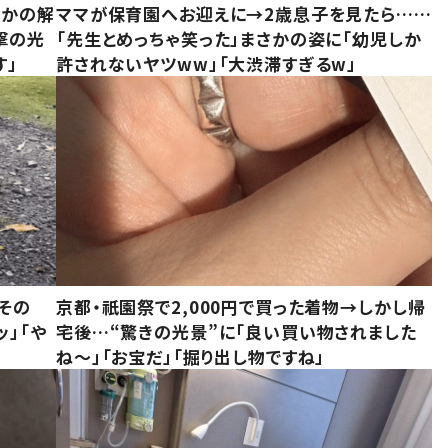
さかの解
ママが保育園へお迎えに→2歳息子を見たら……
撃の光
「先生とめっちゃ笑った」まさかの姿に「幼児しか
す」
許されないヤツww」「大渋滞すぎるw」
その
京都・祇園祭で2,000円で買った着物→しかし帰
ッ」「や
宅後…“驚きの光景”に「良い買い物されました
ね～」「お宝だ」「掘り出し物ですね」