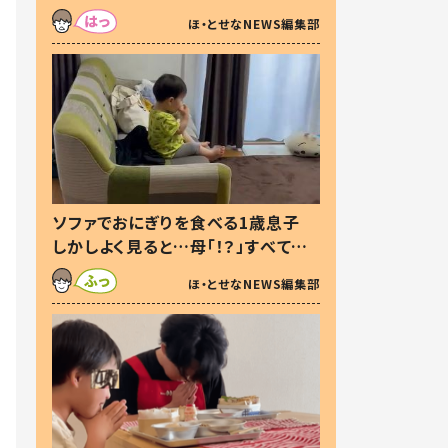
た本音とは
ほ・とせなNEWS編集部
ソファでおにぎりを食べる1歳息子
しかしよく見ると…母「！？」すべてを
察した母の投稿に「可愛いから許
ほ・とせなNEWS編集部
す！」「現行犯〜」