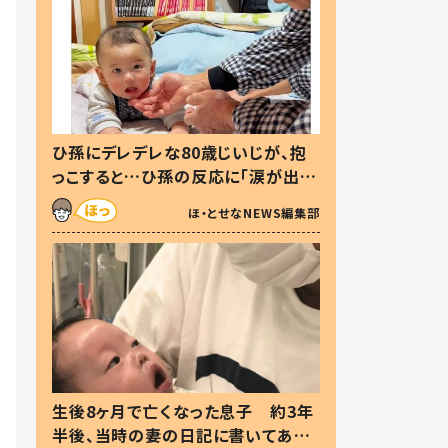
ひ孫にデレデレな80歳じいじが、抱
っこすると…ひ孫の反応に「涙が出ま
した」「可愛くて仕方ない」
ほ・とせなNEWS編集部
生後8ヶ月で亡くなった息子 約3年
半後、当時の妻の日記に書いてあっ