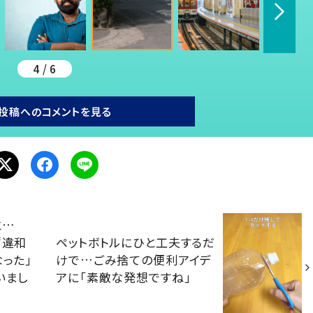
4 / 6
投稿へのコメントを見る
と…
“違和
ペットボトルにひと工夫するだ
なった」
けで…ごみ捨ての便利アイデ
いまし
アに「素敵な発想ですね」