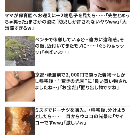
ママが保育園へお迎えに→2歳息子を見たら……「先生とめっ
ちゃ笑った」まさかの姿に「幼児しか許されないヤツww」「大
渋滞すぎるw」
ベンチで休憩していると…遠方に違和感。そ
の後、近付いてきたモノに……「ぐぅわぁッッ
ッ」「やばいよ…」
京都・祇園祭で2,000円で買った着物→しか
し帰宅後…“驚きの光景”に「良い買い物され
ましたね～」「お宝だ」「掘り出し物ですね」
ミスドでドーナツを購入。→帰宅後、分けよう
としたら…… 目からウロコの光景に「サイ
コーですww」「激しいw」