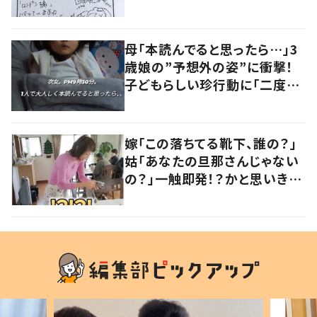
に変化”も
母「本読んでると思ったら…」3
歳娘の”予想外の姿”に衝撃！
子どもらしい珍行動に「二度見
しました」「何でこうなった」の
声
嫁「この落ちてる靴下、誰の？」
姑「あなたの旦那さんじゃない
の？」一触即発！？かと思いき
や…持ち主が判明し「声だして
大爆笑しちゃった」