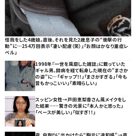
怪我をした4歳娘。直後、それを見た2歳息子の“衝撃の行
動”に…254万回表示「凄い配慮（笑）」「お顔はかなり重症レ
ベル」
1998年『一世を風靡した雑誌』に載っていた
ギャル男。闘病を経て転身した現在の”まさか
の姿”に…「ギャップ！！」「まさかすぎる」「今も
昔もかっこいい」「素晴らしい」
スッピン女性→戸田恵梨香さん風メイクをし
た結果……驚きの光景に「本人かと思った」
「ベースが美しい」「似すぎ！！」
夜、虫取りに出かけたら“胸元に違和感”→直