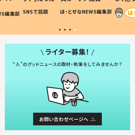
和の親
「涙が出ました」「可愛くて仕方な
WS編集部
ほ・とせなNEWS編集部
い」
ライター募集！
“人”のグッドニュースの取材・執筆をしてみませんか？
お問い合わせページへ