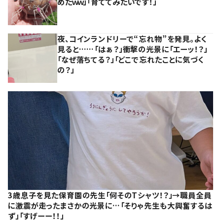
めたｗｗ」「育ててみたいです！」
夜、コインランドリーで“忘れ物”を発見。よく
見ると……「はぁ？」衝撃の光景に「エーッ！？」
「なぜ落ちてる？」「どこで忘れたことに気づく
の？」
3歳息子を見た保育園の先生「何そのTシャツ！？」→職員全員
に激震が走ったまさかの光景に…「そりゃ先生も大興奮するは
ず」「すげーー！！」