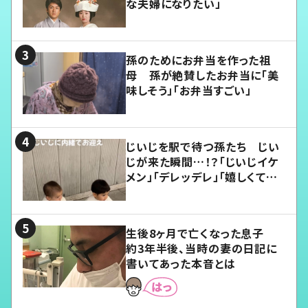
な夫婦になりたい」
孫のためにお弁当を作った祖
母 孫が絶賛したお弁当に「美
味しそう」「お弁当すごい」
じいじを駅で待つ孫たち じい
じが来た瞬間…！？「じいじイケ
メン」「デレッデレ」「嬉しくて可
愛くてたまらない」「幸せになれ
る」
生後8ヶ月で亡くなった息子
約3年半後、当時の妻の日記に
書いてあった本音とは