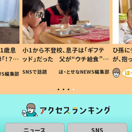
ギフテ
ひ孫にデレデレな80歳じいじ
給食”を
が、抱っこすると…ひ孫の反応に
和の親
「涙が出ました」「可愛くて仕方な
WS編集部
ほ・とせなNEWS編集部
い」
ニュース
SNS