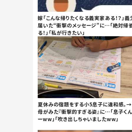
嫁「こんな帰りたくなる義実家ある！？」義
届いた“衝撃のメッセージ”に…「絶対帰
る！」「私が行きたい」
夏休みの宿題をする小5息子に違和感。→
母がみた『衝撃的すぎる姿』に…「息子く
ーww」「吹き出しちゃいましたww」