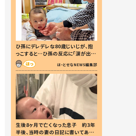
ひ孫にデレデレな80歳じいじが、抱
っこすると…ひ孫の反応に「涙が出ま
した」「可愛くて仕方ない」
ほ・とせなNEWS編集部
生後8ヶ月で亡くなった息子 約3年
半後、当時の妻の日記に書いてあっ