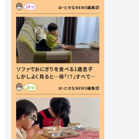
た本音とは
ほ・とせなNEWS編集部
ソファでおにぎりを食べる1歳息子
しかしよく見ると…母「！？」すべてを
察した母の投稿に「可愛いから許
ほ・とせなNEWS編集部
す！」「現行犯〜」