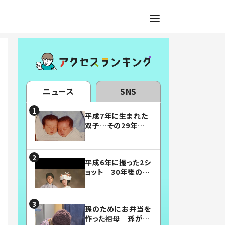
ニュース
SNS
平成7年に生まれた
双子…その29年後
の姿に「漫画みたい」
「素敵すぎる」
平成6年に撮った2シ
ョット 30年後の姿
に…「美男美女」「こ
んな夫婦になりた
い」
孫のためにお弁当を
作った祖母 孫が絶