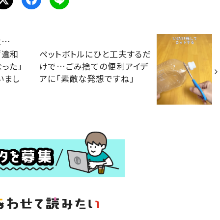
と…
“違和
ペットボトルにひと工夫するだ
なった」
けで…ごみ捨ての便利アイデ
いまし
アに「素敵な発想ですね」