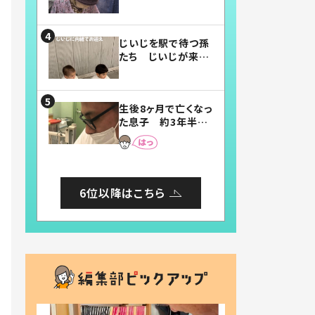
賛したお弁当に「美
味しそう」「お弁当す
ごい」
じいじを駅で待つ孫
たち じいじが来た
瞬間…！？「じいじイ
ケメン」「デレッデレ」
「嬉しくて可愛くてた
生後8ヶ月で亡くなっ
まらない」「幸せにな
た息子 約3年半
れる」
後、当時の妻の日記
に書いてあった本音
とは
6位以降はこちら