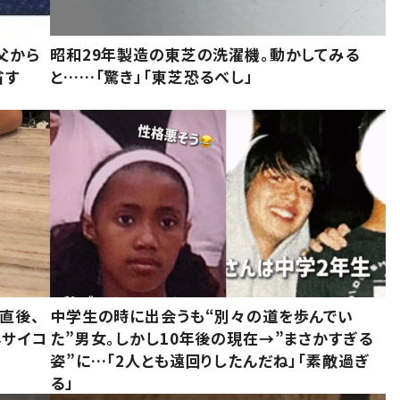
父から
昭和29年製造の東芝の洗濯機。動かしてみる
省す
と……「驚き」「東芝恐るべし」
直後、
中学生の時に出会うも“別々の道を歩んでい
んサイコ
た”男女。しかし10年後の現在→”まさかすぎる
姿”に…「2人とも遠回りしたんだね」「素敵過ぎ
る」