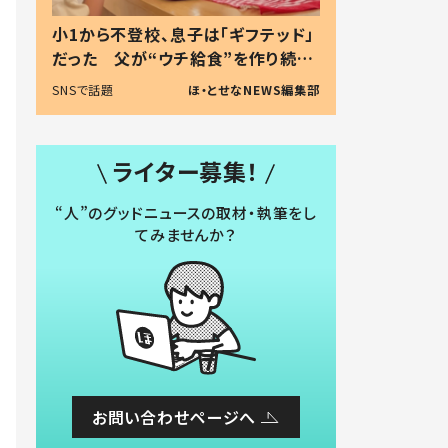
小1から不登校、息子は「ギフテッド」
だった 父が“ウチ給食”を作り続け
る理由とは #令和の親 #令和の子
SNSで話題
ほ・とせなNEWS編集部
ライター募集！
“人”のグッドニュースの取材・執筆をし
てみませんか？
お問い合わせページへ