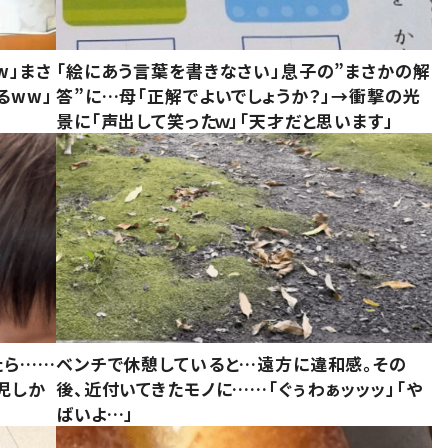
w」まさ
「絵にあう言葉を書きなさい」息子の”まさかの解
るww」
答”に…母「正解でよいでしょうか？」→衝撃の光
景に「声出して笑ったｗ」「天才だと思います」
たら……
ベンチで休憩していると…遠方に違和感。その
児しか
後、近付いてきたモノに……「ぐぅわぁッッッ」「や
ばいよ…」