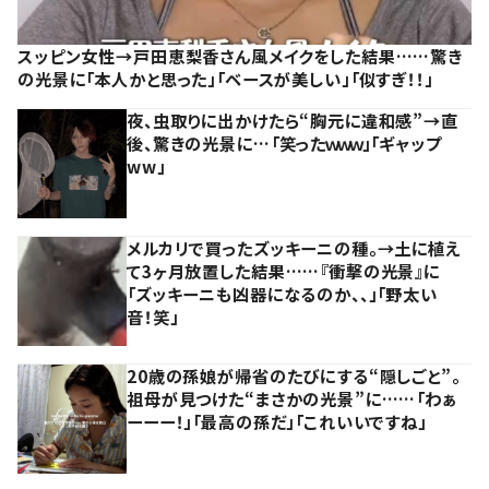
スッピン女性→戸田恵梨香さん風メイクをした結果……驚き
の光景に「本人かと思った」「ベースが美しい」「似すぎ！！」
夜、虫取りに出かけたら“胸元に違和感”→直
後、驚きの光景に…「笑ったｗｗｗ」「ギャップ
ww」
メルカリで買ったズッキーニの種。→土に植え
て3ヶ月放置した結果……『衝撃の光景』に
「ズッキーニも凶器になるのか、、」「野太い
音！笑」
20歳の孫娘が帰省のたびにする“隠しごと”。
祖母が見つけた“まさかの光景”に……「わぁ
ーーー！」「最高の孫だ」「これいいですね」