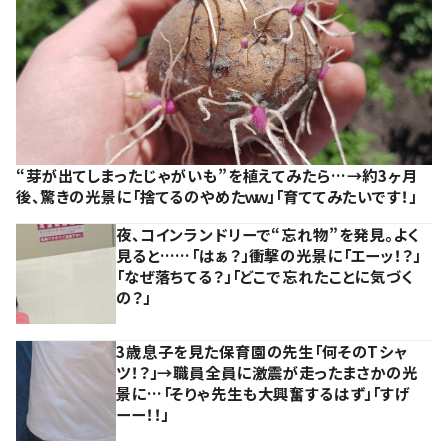
“芽が出てしまったじゃがいも”を植えてみたら…→約3ヶ月
後、驚きの光景に「捨てるのやめたｗｗ」「育ててみたいです！」
夜、コインランドリーで“忘れ物”を発見。よく
見ると……「はぁ？」衝撃の光景に「エーッ！？」
「なぜ落ちてる？」「どこで忘れたことに気づく
の？」
3歳息子を見た保育園の先生「何そのTシャ
ツ！？」→職員全員に激震が走ったまさかの光
景に…「そりゃ先生も大興奮するはず」「すげ
ーー！！」