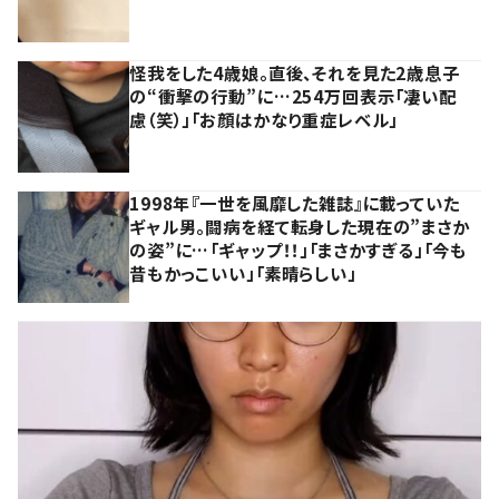
怪我をした4歳娘。直後、それを見た2歳息子
の“衝撃の行動”に…254万回表示「凄い配
慮（笑）」「お顔はかなり重症レベル」
1998年『一世を風靡した雑誌』に載っていた
ギャル男。闘病を経て転身した現在の”まさか
の姿”に…「ギャップ！！」「まさかすぎる」「今も
昔もかっこいい」「素晴らしい」