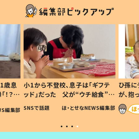
1歳息
小1から不登校、息子は「ギフテ
ひ孫に
「！？」
ッド」だった 父が“ウチ給食”を
が、抱
に「可愛
作り続ける理由とは #令和の親
「涙が
SNSで話題
ほ・とせなNEWS編集部
WS編集部
#令和の子
い」