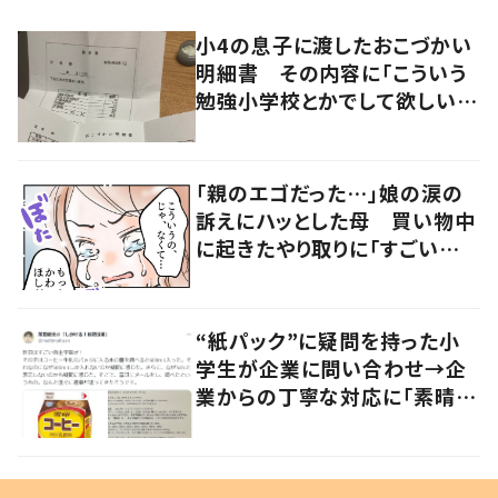
小4の息子に渡したおこづかい
明細書 その内容に「こういう
勉強小学校とかでして欲しい」
「社会勉強になりますね」の声
「親のエゴだった…」娘の涙の
訴えにハッとした母 買い物中
に起きたやり取りに「すごい分
かる」「改めて気付かされた」
“紙パック”に疑問を持った小
学生が企業に問い合わせ→企
業からの丁寧な対応に「素晴ら
しい」の声