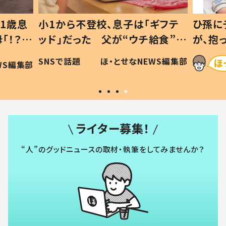
1歳息
小1から不登校、息子は「ギフテ
ひ孫に
「！？」
ッド」だった 父が“ウチ給食”を
が、抱
に「可愛
作り続ける理由とは #令和の親
「涙が
SNSで話題
ほ・とせなNEWS編集部
WS編集部
#令和の子
い」
ライター募集！
“人”のグッドニュースの取材・執筆をしてみませんか？