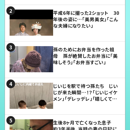
平成6年に撮った2ショット 30
年後の姿に…「美男美女」「こん
な夫婦になりたい」
孫のためにお弁当を作った祖
母 孫が絶賛したお弁当に「美
味しそう」「お弁当すごい」
じいじを駅で待つ孫たち じい
じが来た瞬間…！？「じいじイケ
メン」「デレッデレ」「嬉しくて可
愛くてたまらない」「幸せになれ
る」
生後8ヶ月で亡くなった息子
約3年半後、当時の妻の日記に