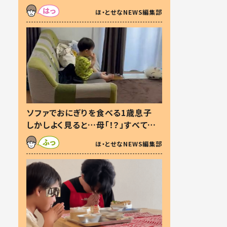
た本音とは
ほ・とせなNEWS編集部
ソファでおにぎりを食べる1歳息子
しかしよく見ると…母「！？」すべてを
察した母の投稿に「可愛いから許
ほ・とせなNEWS編集部
す！」「現行犯〜」