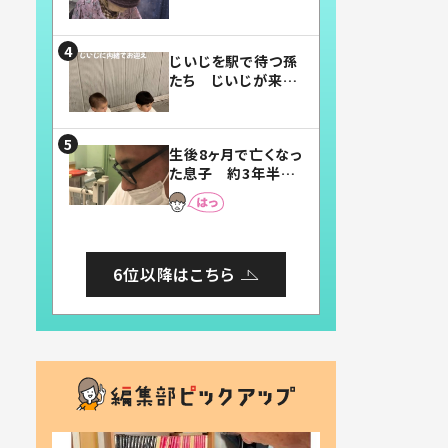
賛したお弁当に「美
味しそう」「お弁当す
ごい」
じいじを駅で待つ孫
たち じいじが来た
瞬間…！？「じいじイ
ケメン」「デレッデレ」
「嬉しくて可愛くてた
生後8ヶ月で亡くなっ
まらない」「幸せにな
た息子 約3年半
れる」
後、当時の妻の日記
に書いてあった本音
とは
6位以降はこちら