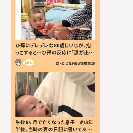
ひ孫にデレデレな80歳じいじが、抱
っこすると…ひ孫の反応に「涙が出ま
した」「可愛くて仕方ない」
ほ・とせなNEWS編集部
生後8ヶ月で亡くなった息子 約3年
半後、当時の妻の日記に書いてあっ