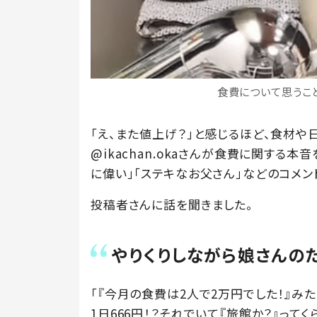
食費について思うこと（
「え、また値上げ？」と感じるほど、食材
@ikachan.okaさんが食費に関する本音
に偉い」「ステキなお父さん」などのコメン
投稿者さんに話を聞きました。
やりくりしながら娘さんの
「『今月の食費は2人で2万円でした！』み
1日666円！？それでいて『旅館か？』っ