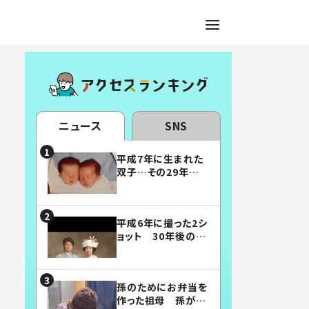
ニュース
SNS
平成7年に生まれた
双子…その29年後
の姿に「漫画みたい」
「素敵すぎる」
平成6年に撮った2シ
ョット 30年後の姿
に…「美男美女」「こ
んな夫婦になりた
い」
孫のためにお弁当を
作った祖母 孫が絶