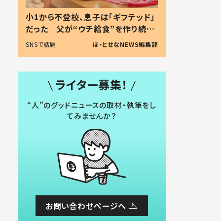
小1から不登校、息子は「ギフテッド」
だった 父が“ウチ給食”を作り続け
る理由とは #令和の親 #令和の子
SNSで話題
ほ・とせなNEWS編集部
ライター募集！
“人”のグッドニュースの取材・執筆をし
てみませんか？
お問い合わせページへ