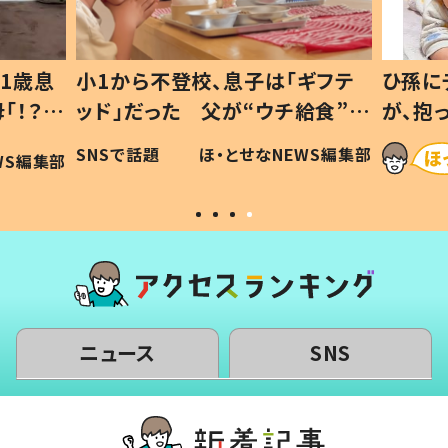
1歳息
小1から不登校、息子は「ギフテ
ひ孫に
「！？」
ッド」だった 父が“ウチ給食”を
が、抱
に「可愛
作り続ける理由とは #令和の親
「涙が
SNSで話題
ほ・とせなNEWS編集部
WS編集部
#令和の子
い」
ニュース
SNS