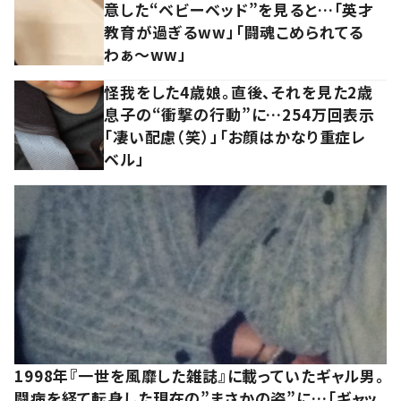
意した“ベビーベッド”を見ると…「英才
教育が過ぎるww」「闘魂こめられてる
わぁ～ww」
怪我をした4歳娘。直後、それを見た2歳
息子の“衝撃の行動”に…254万回表示
「凄い配慮（笑）」「お顔はかなり重症レ
ベル」
1998年『一世を風靡した雑誌』に載っていたギャル男。
闘病を経て転身した現在の”まさかの姿”に…「ギャッ