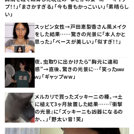
プ！！」「まさかすぎる」「今も昔もかっこいい」「素晴らし
い」
スッピン女性→戸田恵梨香さん風メイク
をした結果……驚きの光景に「本人かと
思った」「ベースが美しい」「似すぎ！！」
夜、虫取りに出かけたら“胸元に違和
感”→直後、驚きの光景に…「笑ったｗｗ
ｗ」「ギャップww」
メルカリで買ったズッキーニの種。→土
に植えて3ヶ月放置した結果……『衝撃
の光景』に「ズッキーニも凶器になるの
か、、」「野太い音！笑」