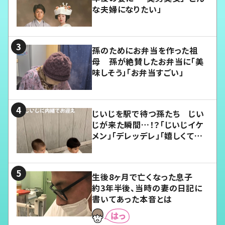
な夫婦になりたい」
孫のためにお弁当を作った祖
母 孫が絶賛したお弁当に「美
味しそう」「お弁当すごい」
じいじを駅で待つ孫たち じい
じが来た瞬間…！？「じいじイケ
メン」「デレッデレ」「嬉しくて可
愛くてたまらない」「幸せになれ
る」
生後8ヶ月で亡くなった息子
約3年半後、当時の妻の日記に
書いてあった本音とは