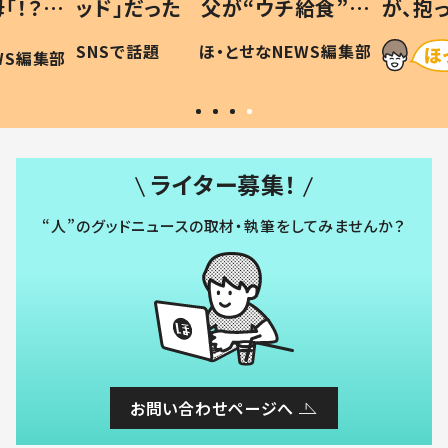
「！？」
ッド」だった 父が“ウチ給食”を
が、抱
に「可愛
作り続ける理由とは #令和の親
「涙が
SNSで話題
ほ・とせなNEWS編集部
WS編集部
#令和の子
い」
ライター募集！
“人”のグッドニュースの取材・執筆をしてみませんか？
お問い合わせページへ