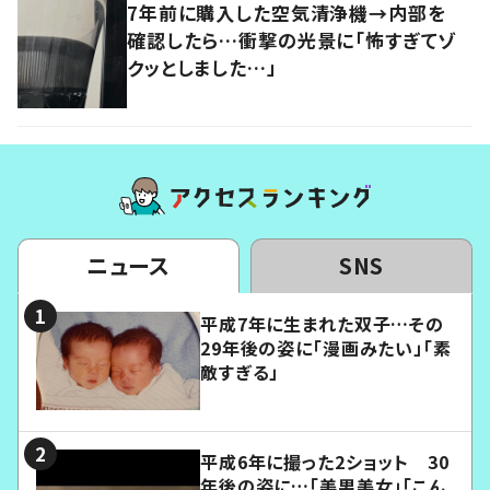
7年前に購入した空気清浄機→内部を
確認したら…衝撃の光景に「怖すぎてゾ
クッとしました…」
ニュース
SNS
平成7年に生まれた双子…その
29年後の姿に「漫画みたい」「素
敵すぎる」
平成6年に撮った2ショット 30
年後の姿に…「美男美女」「こん