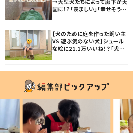
→大型犬たちによって廊下が天
国に！？「羨ましい」「幸せそう」
の声
【犬のために庭を作った飼い主
VS 遊ぶ気のない犬】シュール
な絵に21.1万いいね！？「犬の
強い意志を感じる」