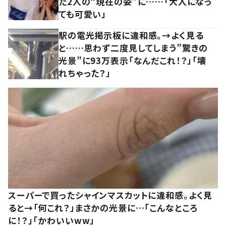
た2人の“現在の姿”に……「大人になっ
ても可愛い」
駅の電光掲示板に違和感。→よく見る
と……思わず二度見してしまう”驚きの
光景”に93万表示「なんだこれ！？」「壊
れちゃった？」
スーパーで買ったシャインマスカットに違和感。よく見
ると→「何これ？」まさかの光景に…「こんなところ
に！？」「かわいいww」