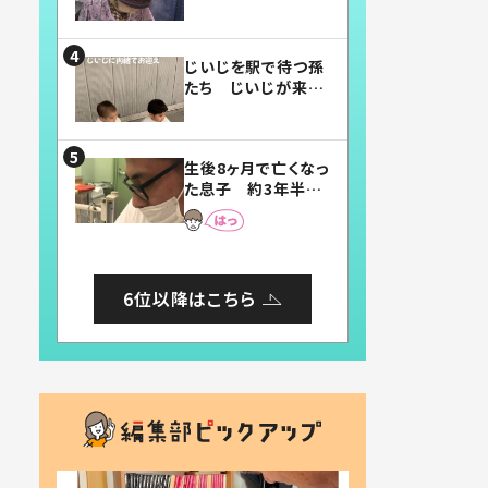
賛したお弁当に「美
味しそう」「お弁当す
ごい」
じいじを駅で待つ孫
たち じいじが来た
瞬間…！？「じいじイ
ケメン」「デレッデレ」
「嬉しくて可愛くてた
生後8ヶ月で亡くなっ
まらない」「幸せにな
た息子 約3年半
れる」
後、当時の妻の日記
に書いてあった本音
とは
6位以降はこちら