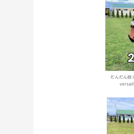
だんだん抱え
versa