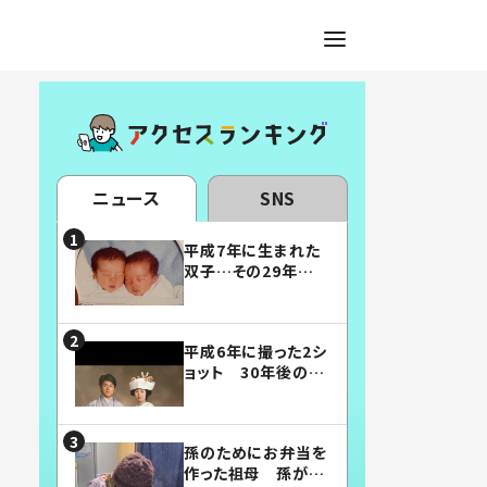
ニュース
SNS
平成7年に生まれた
双子…その29年後
の姿に「漫画みたい」
「素敵すぎる」
平成6年に撮った2シ
ョット 30年後の姿
に…「美男美女」「こ
んな夫婦になりた
い」
孫のためにお弁当を
作った祖母 孫が絶