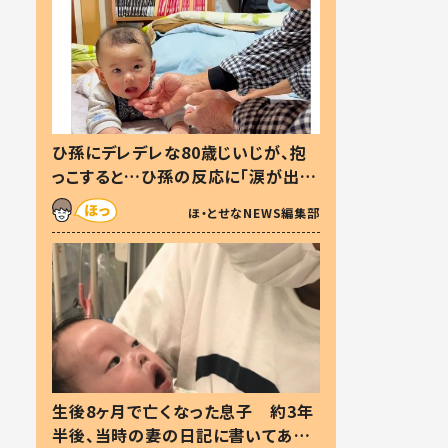
ひ孫にデレデレな80歳じいじが、抱
っこすると…ひ孫の反応に「涙が出ま
した」「可愛くて仕方ない」
ほ・とせなNEWS編集部
生後8ヶ月で亡くなった息子 約3年
半後、当時の妻の日記に書いてあっ