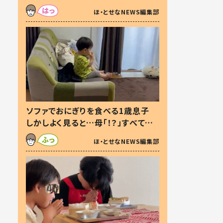
た本音とは
ほ・とせなNEWS編集部
ソファでおにぎりを食べる1歳息子
しかしよく見ると…母「！？」すべてを
察した母の投稿に「可愛いから許
ほ・とせなNEWS編集部
す！」「現行犯〜」