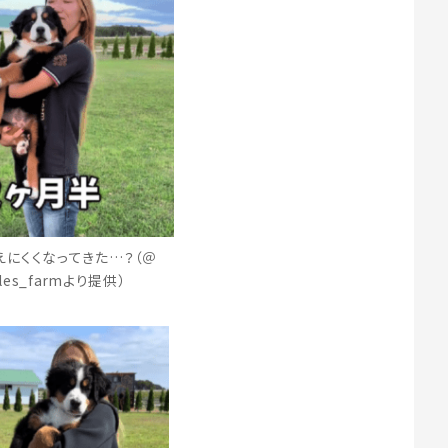
にくくなってきた…？（＠
illes_farmより提供）