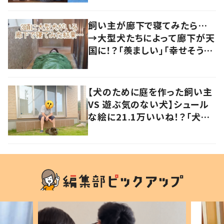
飼い主が廊下で寝てみたら…
→大型犬たちによって廊下が天
国に！？「羨ましい」「幸せそう」
の声
【犬のために庭を作った飼い主
VS 遊ぶ気のない犬】シュール
な絵に21.1万いいね！？「犬の
強い意志を感じる」