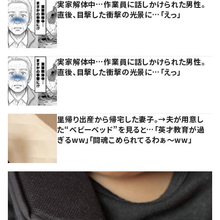
実家解体中…作業員に話しかけられた男性。
直後、目撃した衝撃の光景に…「えっ」
実家解体中…作業員に話しかけられた男性。
直後、目撃した衝撃の光景に…「えっ」
里帰り出産から帰宅した妻子。→夫が用意し
た“ベビーベッド”を見ると…「英才教育が過
ぎるww」「闘魂こめられてるわぁ～ww」