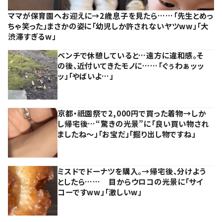
ママが保育園へお迎えに→2歳息子を見たら……「先生とめっ
ちゃ笑った」まさかの姿に「幼児しか許されないヤツww」「大
渋滞すぎるw」
ベンチで休憩していると…遠方に違和感。そ
の後、近付いてきたモノに……「ぐぅわぁッッ
ッ」「やばいよ…」
京都・祇園祭で2,000円で買った着物→しか
し帰宅後…“驚きの光景”に「良い買い物され
ましたね～」「お宝だ」「掘り出し物ですね」
ミスドでドーナツを購入。→帰宅後、分けよう
としたら…… 目からウロコの光景に「サイ
コーですww」「激しいw」