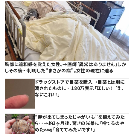
胸部に違和感を覚えた女性。→医師「異常はありません」しか
しその後…判明した”まさかの病”。女性の現在に迫る
ドラッグストアで目薬を購入→目薬とは別に
渡されたものに…180万表示「ほしい！」「え、
なにこれ！！」
“芽が出てしまったじゃがいも”を植えてみた
ら…→約3ヶ月後、驚きの光景に「捨てるのや
めたｗｗ」「育ててみたいです！」