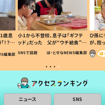
1歳息
小1から不登校、息子は「ギフテ
ひ孫に
「！？」
ッド」だった 父が“ウチ給食”を
が、抱
に「可愛
作り続ける理由とは #令和の親
「涙が
SNSで話題
ほ・とせなNEWS編集部
WS編集部
#令和の子
い」
ニュース
SNS