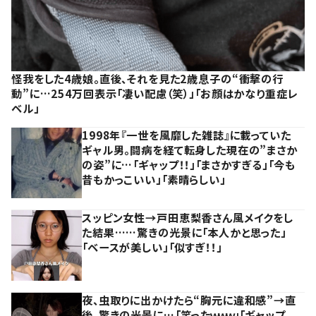
怪我をした4歳娘。直後、それを見た2歳息子の“衝撃の行
動”に…254万回表示「凄い配慮（笑）」「お顔はかなり重症レ
ベル」
1998年『一世を風靡した雑誌』に載っていた
ギャル男。闘病を経て転身した現在の”まさか
の姿”に…「ギャップ！！」「まさかすぎる」「今も
昔もかっこいい」「素晴らしい」
スッピン女性→戸田恵梨香さん風メイクをし
た結果……驚きの光景に「本人かと思った」
「ベースが美しい」「似すぎ！！」
夜、虫取りに出かけたら“胸元に違和感”→直
後、驚きの光景に…「笑ったｗｗｗ」「ギャップ