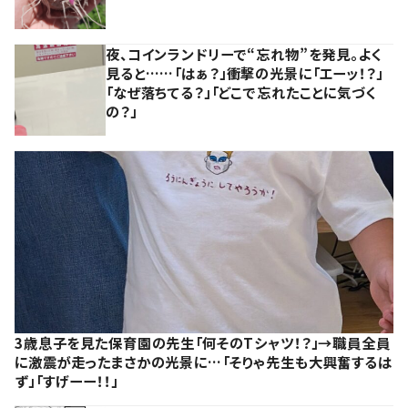
夜、コインランドリーで“忘れ物”を発見。よく
見ると……「はぁ？」衝撃の光景に「エーッ！？」
「なぜ落ちてる？」「どこで忘れたことに気づく
の？」
3歳息子を見た保育園の先生「何そのTシャツ！？」→職員全員
に激震が走ったまさかの光景に…「そりゃ先生も大興奮するは
ず」「すげーー！！」