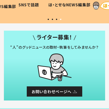
に「可愛
作り続ける理由とは #令和の親
「涙が
SNSで話題
ほ・とせなNEWS編集部
WS編集部
#令和の子
い」
ライター募集！
“人”のグッドニュースの取材・執筆をしてみませんか？
お問い合わせページへ