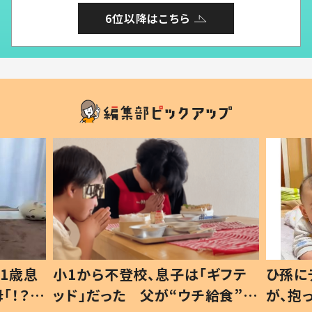
6位以降はこちら
1歳息
小1から不登校、息子は「ギフテ
ひ孫に
「！？」
ッド」だった 父が“ウチ給食”を
が、抱