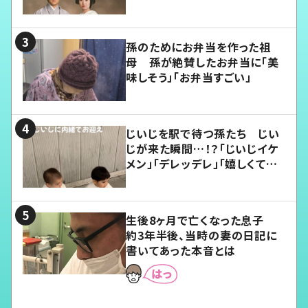
孫のためにお弁当を作った祖
母 孫が絶賛したお弁当に「美
味しそう」「お弁当すごい」
じいじを駅で待つ孫たち じい
じが来た瞬間…！？「じいじイケ
メン」「デレッデレ」「嬉しくて可
愛くてたまらない」「幸せになれ
る」
生後8ヶ月で亡くなった息子
約3年半後、当時の妻の日記に
書いてあった本音とは