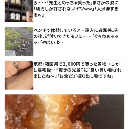
ら……「先生とめっちゃ笑った」まさかの姿に
「幼児しか許されないヤツww」「大渋滞すぎ
るw」
ベンチで休憩していると…遠方に違和感。そ
の後、近付いてきたモノに……「ぐぅわぁッッ
ッ」「やばいよ…」
京都・祇園祭で2,000円で買った着物→しか
し帰宅後…“驚きの光景”に「良い買い物され
ましたね～」「お宝だ」「掘り出し物ですね」