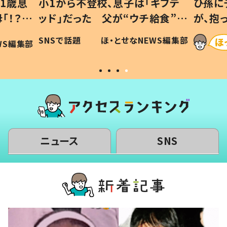
1歳息
小1から不登校、息子は「ギフテ
ひ孫に
「！？」
ッド」だった 父が“ウチ給食”を
が、抱
に「可愛
作り続ける理由とは #令和の親
「涙が
SNSで話題
ほ・とせなNEWS編集部
WS編集部
#令和の子
い」
ニュース
SNS