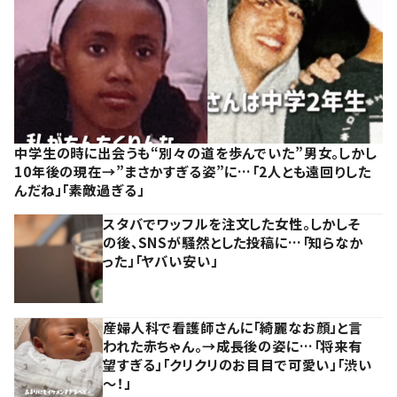
中学生の時に出会うも“別々の道を歩んでいた”男女。しかし
10年後の現在→”まさかすぎる姿”に…「2人とも遠回りした
んだね」「素敵過ぎる」
スタバでワッフルを注文した女性。しかしそ
の後、SNSが騒然とした投稿に…「知らなか
った」「ヤバい安い」
産婦人科で看護師さんに「綺麗なお顔」と言
われた赤ちゃん。→成長後の姿に…「将来有
望すぎる」「クリクリのお目目で可愛い」「渋い
～！」