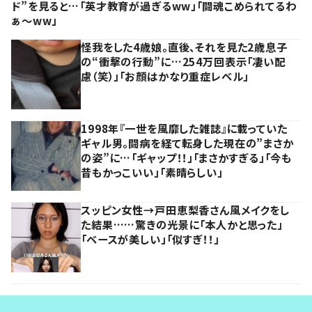
ド”を見ると…「英才教育が過ぎるww」「闘魂こめられてるわ
ぁ～ww」
怪我をした4歳娘。直後、それを見た2歳息子
の“衝撃の行動”に…254万回表示「凄い配
慮（笑）」「お顔はかなり重症レベル」
1998年『一世を風靡した雑誌』に載っていた
ギャル男。闘病を経て転身した現在の”まさか
の姿”に…「ギャップ！！」「まさかすぎる」「今も
昔もかっこいい」「素晴らしい」
スッピン女性→戸田恵梨香さん風メイクをし
た結果……驚きの光景に「本人かと思った」
「ベースが美しい」「似すぎ！！」