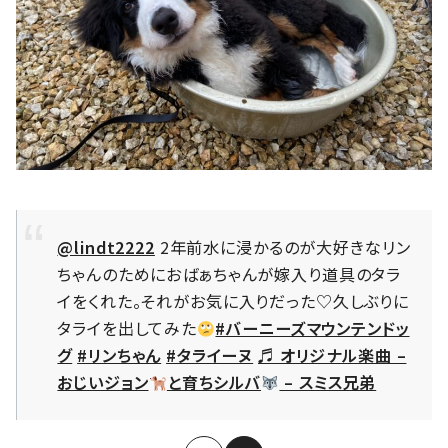
@lindt2222
2年前水に浸かるのが大好きなリン
ちゃんのためにおばぁちゃんが嫁入り道具のタラ
イをくれた。それがお気に入りだった♡久しぶりに
タライを出してみた
#バーニーズマウンテンドッ
グ
#リンちゃん
#タライーヌ
♬ オリジナル楽曲 –
おじいジョン
と育ちシルバ
– スミス兄弟