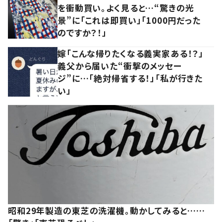
を衝動買い。よく見ると…“驚きの光
景”に「これは即買い」「1000円だった
のですか？！」
嫁「こんな帰りたくなる義実家ある！？」
義父から届いた“衝撃のメッセー
ジ”に…「絶対帰省する！」「私が行きた
い」
昭和29年製造の東芝の洗濯機。動かしてみると……