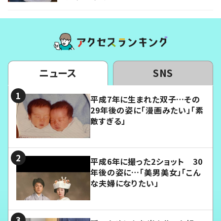
ニュース
SNS
平成7年に生まれた双子…その
29年後の姿に「漫画みたい」「素
敵すぎる」
平成6年に撮った2ショット 30
年後の姿に…「美男美女」「こん
な夫婦になりたい」