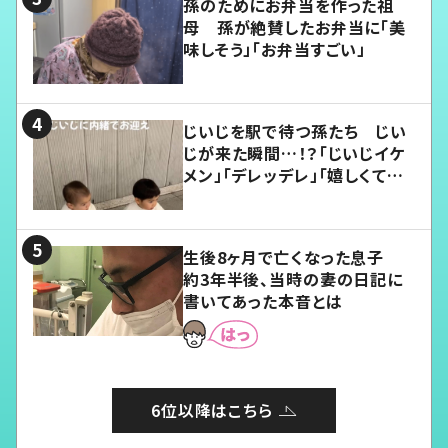
孫のためにお弁当を作った祖
母 孫が絶賛したお弁当に「美
味しそう」「お弁当すごい」
じいじを駅で待つ孫たち じい
じが来た瞬間…！？「じいじイケ
メン」「デレッデレ」「嬉しくて可
愛くてたまらない」「幸せになれ
る」
生後8ヶ月で亡くなった息子
約3年半後、当時の妻の日記に
書いてあった本音とは
6位以降はこちら