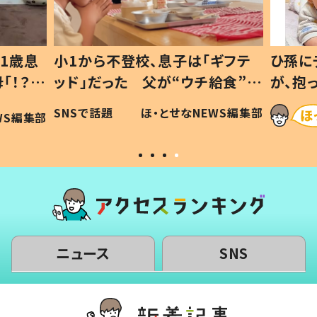
1歳息
小1から不登校、息子は「ギフテ
ひ孫に
「！？」
ッド」だった 父が“ウチ給食”を
が、抱
に「可愛
作り続ける理由とは #令和の親
「涙が
SNSで話題
ほ・とせなNEWS編集部
WS編集部
#令和の子
い」
ニュース
SNS