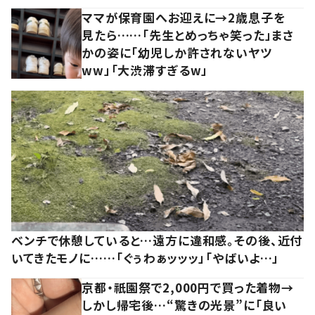
ママが保育園へお迎えに→2歳息子を
見たら……「先生とめっちゃ笑った」まさ
かの姿に「幼児しか許されないヤツ
ww」「大渋滞すぎるw」
ベンチで休憩していると…遠方に違和感。その後、近付
いてきたモノに……「ぐぅわぁッッッ」「やばいよ…」
京都・祇園祭で2,000円で買った着物→
しかし帰宅後…“驚きの光景”に「良い