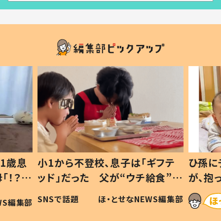
1歳息
小1から不登校、息子は「ギフテ
ひ孫に
「！？」
ッド」だった 父が“ウチ給食”を
が、抱
に「可愛
作り続ける理由とは #令和の親
「涙が
SNSで話題
ほ・とせなNEWS編集部
WS編集部
#令和の子
い」