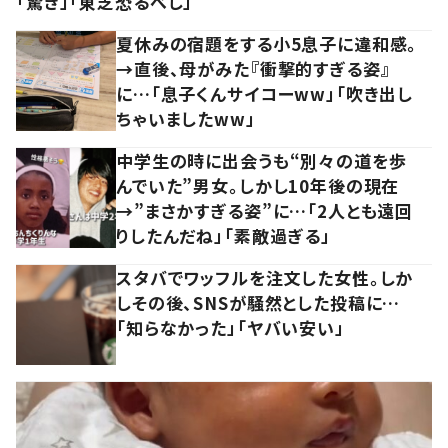
「驚き」「東芝恐るべし」
夏休みの宿題をする小5息子に違和感。
→直後、母がみた『衝撃的すぎる姿』
に…「息子くんサイコーww」「吹き出し
ちゃいましたww」
中学生の時に出会うも“別々の道を歩
んでいた”男女。しかし10年後の現在
→”まさかすぎる姿”に…「2人とも遠回
りしたんだね」「素敵過ぎる」
スタバでワッフルを注文した女性。しか
しその後、SNSが騒然とした投稿に…
「知らなかった」「ヤバい安い」