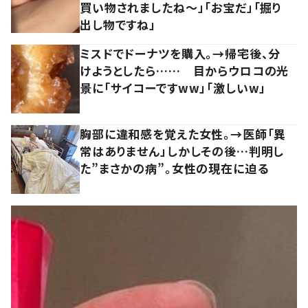
買い物されましたね～」「お宝だ」「掘り
出し物ですね」
ミスドでドーナツを購入。→帰宅後、分
けようとしたら…… 目からウロコの光
景に「サイコーですww」「激しいw」
胸部に違和感を覚えた女性。→医師「異
常はありません」しかしその後…判明し
た”まさかの病”。女性の現在に迫る