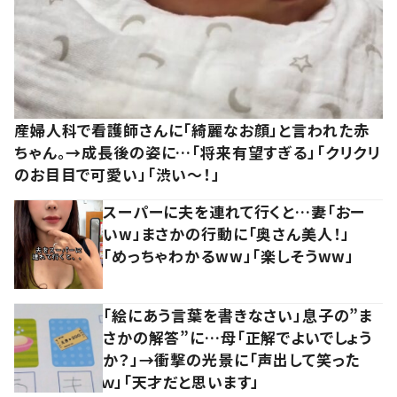
産婦人科で看護師さんに「綺麗なお顔」と言われた赤
ちゃん。→成長後の姿に…「将来有望すぎる」「クリクリ
のお目目で可愛い」「渋い～！」
スーパーに夫を連れて行くと…妻「おー
いw」まさかの行動に「奥さん美人！」
「めっちゃわかるww」「楽しそうww」
「絵にあう言葉を書きなさい」息子の”ま
さかの解答”に…母「正解でよいでしょう
か？」→衝撃の光景に「声出して笑った
ｗ」「天才だと思います」