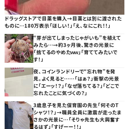
ドラッグストアで目薬を購入→目薬とは別に渡された
ものに…180万表示「ほしい！」「え、なにこれ！！」
“芽が出てしまったじゃがいも”を植えて
みたら…→約3ヶ月後、驚きの光景に
「捨てるのやめたｗｗ」「育ててみたいで
す！」
夜、コインランドリーで“忘れ物”を発
見。よく見ると……「はぁ？」衝撃の光景
に「エーッ！？」「なぜ落ちてる？」「どこで
忘れたことに気づくの？」
3歳息子を見た保育園の先生「何そのT
シャツ！？」→職員全員に激震が走ったま
さかの光景に…「そりゃ先生も大興奮す
るはず」「すげーー！！」