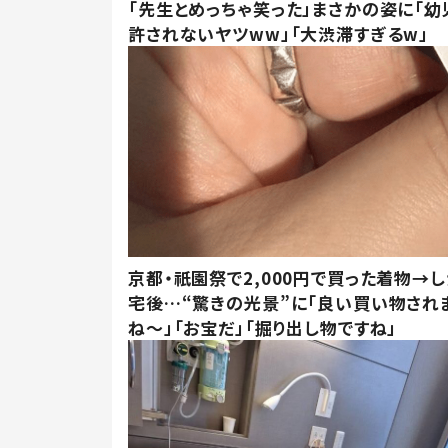
「先生とめっちゃ笑った」まさかの姿に「幼
許されないヤツww」「大渋滞すぎるw」
京都・祇園祭で2,000円で買った着物→
宅後…“驚きの光景”に「良い買い物され
ね～」「お宝だ」「掘り出し物ですね」