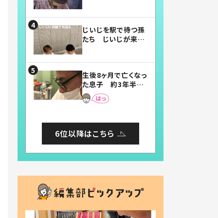
賛したお弁当に「美
味しそう」「お弁当す
ごい」
じいじを駅で待つ孫
たち じいじが来た
瞬間…！？「じいじイ
ケメン」「デレッデレ」
「嬉しくて可愛くてた
生後8ヶ月で亡くなっ
まらない」「幸せにな
た息子 約3年半
れる」
後、当時の妻の日記
に書いてあった本音
とは
6位以降はこちら