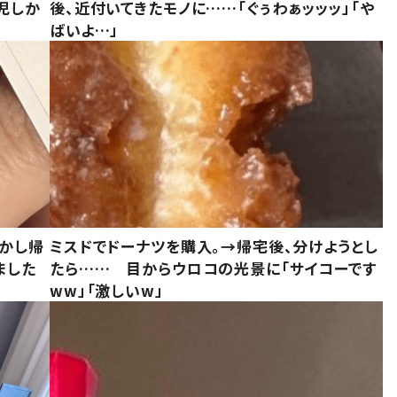
児しか
後、近付いてきたモノに……「ぐぅわぁッッッ」「や
ばいよ…」
しかし帰
ミスドでドーナツを購入。→帰宅後、分けようとし
ました
たら…… 目からウロコの光景に「サイコーです
ww」「激しいw」