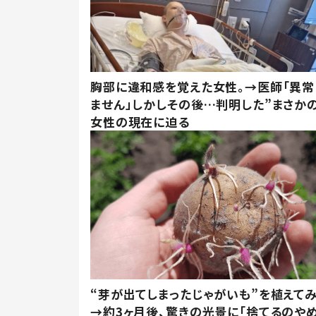
胸部に違和感を覚えた女性。→医師「異常
ません」しかしその後…判明した”まさかの
女性の現在に迫る
“芽が出てしまったじゃがいも”を植えて
→約3ヶ月後、驚きの光景に「捨てるのや