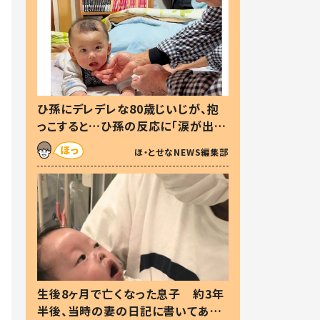
ひ孫にデレデレな80歳じいじが、抱
っこすると…ひ孫の反応に「涙が出ま
した」「可愛くて仕方ない」
ほ・とせなNEWS編集部
生後8ヶ月で亡くなった息子 約3年
半後、当時の妻の日記に書いてあっ