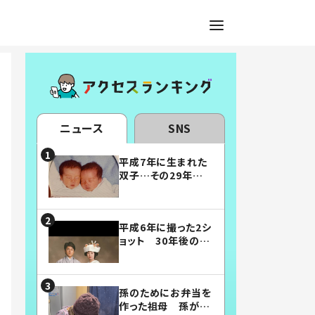
ニュース
SNS
平成7年に生まれた
双子…その29年後
の姿に「漫画みたい」
「素敵すぎる」
平成6年に撮った2シ
ョット 30年後の姿
に…「美男美女」「こ
んな夫婦になりた
い」
孫のためにお弁当を
作った祖母 孫が絶