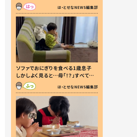
た本音とは
ほ・とせなNEWS編集部
ソファでおにぎりを食べる1歳息子
しかしよく見ると…母「！？」すべてを
察した母の投稿に「可愛いから許
ほ・とせなNEWS編集部
す！」「現行犯〜」