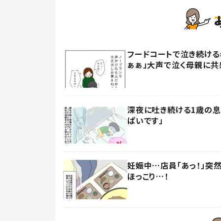
フードコートで泣き続ける
ぁぁ」大声で泣く母親に共
深夜に吐き続ける1歳の息
ぱいです」
妊娠中…店員「あっ！」突
ほっこり…！