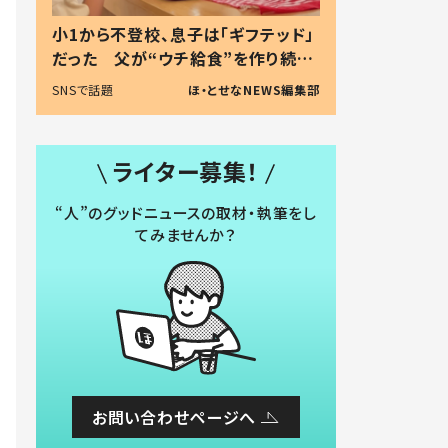
小1から不登校、息子は「ギフテッド」
だった 父が“ウチ給食”を作り続け
る理由とは #令和の親 #令和の子
SNSで話題
ほ・とせなNEWS編集部
ライター募集！
“人”のグッドニュースの取材・執筆をし
てみませんか？
お問い合わせページへ