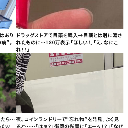
はあり
ドラッグストアで目薬を購入→目薬とは別に渡さ
病”。
れたものに…180万表示「ほしい！」「え、なにこ
れ！！」
みたら…
夜、コインランドリーで“忘れ物”を発見。よく見
めたｗ
ると……「はぁ？」衝撃の光景に「エーッ！？」「なぜ