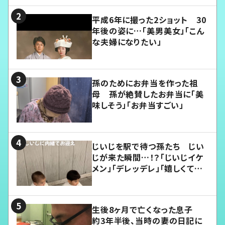
平成6年に撮った2ショット 30
年後の姿に…「美男美女」「こん
な夫婦になりたい」
孫のためにお弁当を作った祖
母 孫が絶賛したお弁当に「美
味しそう」「お弁当すごい」
じいじを駅で待つ孫たち じい
じが来た瞬間…！？「じいじイケ
メン」「デレッデレ」「嬉しくて可
愛くてたまらない」「幸せになれ
る」
生後8ヶ月で亡くなった息子
約3年半後、当時の妻の日記に