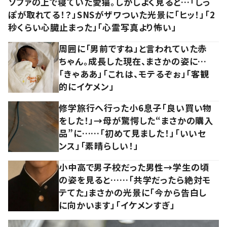
ソファの上で寝ていた愛猫。しかしよく見ると…「しっ
ぽが取れてる！？」SNSがザワついた光景に「ヒッ！」「2
秒くらい心臓止まった」「心霊写真より怖い」
周囲に「男前ですね」と言われていた赤
ちゃん。成長した現在、まさかの姿に…
「きゃああ」「これは、モテるぞぉ」「客観
的にイケメン」
修学旅行へ行った小6息子「良い買い物
をした！」→母が驚愕した“まさかの購入
品”に……「初めて見ました！」「いいセ
ンス」「素晴らしい！」
小中高で男子校だった男性→学生の頃
の姿を見ると……「共学だったら絶対モ
テてた」まさかの光景に「今から告白し
に向かいます」「イケメンすぎ」