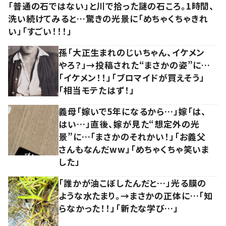
「普通の石ではない」と川で拾った謎の石ころ。1時間、
洗い続けてみると…驚きの光景に「めちゃくちゃきれ
い」「すごい！！！」
孫「大正生まれのじいちゃん、イケメン
やろ？」→投稿された“まさかの姿”に…
「イケメン！！」「ブロマイドが買えそう」
「相当モテたはず！」
義母「嫁いで5年になるから…」嫁「は、
はい…」直後、嫁が見た“想定外の光
景”に…「まさかのそれかい！」「お義父
さんもなんだww」「めちゃくちゃ笑いま
した」
「誰かが油こぼしたんだと…」光る膜の
ような水たまり。→まさかの正体に…「知
らなかった！！」「新たな学び…」