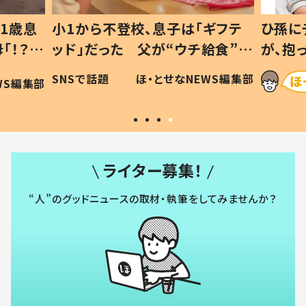
1歳息
小1から不登校、息子は「ギフテ
ひ孫に
「！？」
ッド」だった 父が“ウチ給食”を
が、抱
に「可愛
作り続ける理由とは #令和の親
「涙が
SNSで話題
ほ・とせなNEWS編集部
WS編集部
#令和の子
い」
ライター募集！
“人”のグッドニュースの取材・執筆をしてみませんか？