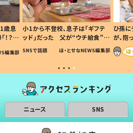
1歳息
小1から不登校、息子は「ギフテ
ひ孫に
「！？」
ッド」だった 父が“ウチ給食”を
が、抱
に「可愛
作り続ける理由とは #令和の親
「涙が
SNSで話題
ほ・とせなNEWS編集部
WS編集部
#令和の子
い」
ニュース
SNS