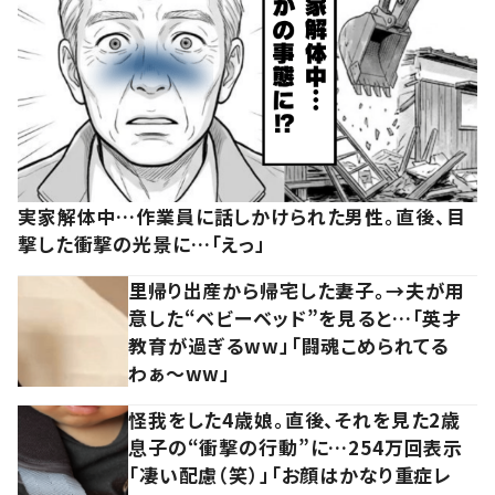
実家解体中…作業員に話しかけられた男性。直後、目
撃した衝撃の光景に…「えっ」
里帰り出産から帰宅した妻子。→夫が用
意した“ベビーベッド”を見ると…「英才
教育が過ぎるww」「闘魂こめられてる
わぁ～ww」
怪我をした4歳娘。直後、それを見た2歳
息子の“衝撃の行動”に…254万回表示
「凄い配慮（笑）」「お顔はかなり重症レ