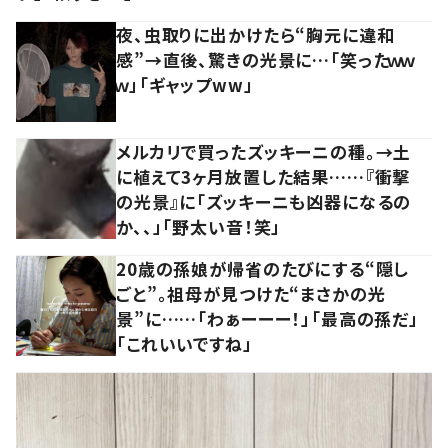
夜、虫取りに出かけたら“胸元に違和
感”→直後、驚きの光景に…「笑ったｗｗ
ｗ」「ギャップww」
メルカリで買ったズッキーニの種。→土
に植えて3ヶ月放置した結果……『衝撃
の光景』に「ズッキーニも凶器になるの
か、、」「野太い音！笑」
20歳の孫娘が帰省のたびにする“隠し
ごと”。祖母が見つけた“まさかの光
景”に……「わぁーーー！」「最高の孫だ」
「これいいですね」