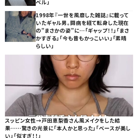
ベル」
1998年『一世を風靡した雑誌』に載って
いたギャル男。闘病を経て転身した現在
の”まさかの姿”に…「ギャップ！！」「まさ
かすぎる」「今も昔もかっこいい」「素晴
らしい」
スッピン女性→戸田恵梨香さん風メイクをした結
果……驚きの光景に「本人かと思った」「ベースが美し
い」「似すぎ！！」