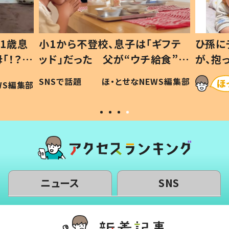
1歳息
小1から不登校、息子は「ギフテ
ひ孫に
「！？」
ッド」だった 父が“ウチ給食”を
が、抱
に「可愛
作り続ける理由とは #令和の親
「涙が
SNSで話題
ほ・とせなNEWS編集部
WS編集部
#令和の子
い」
ニュース
SNS