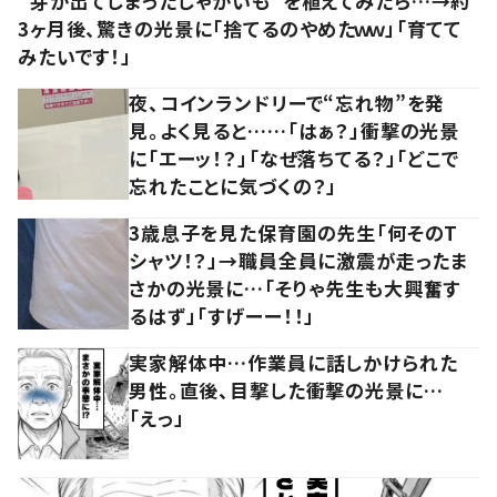
“芽が出てしまったじゃがいも”を植えてみたら…→約
3ヶ月後、驚きの光景に「捨てるのやめたｗｗ」「育てて
みたいです！」
夜、コインランドリーで“忘れ物”を発
見。よく見ると……「はぁ？」衝撃の光景
に「エーッ！？」「なぜ落ちてる？」「どこで
忘れたことに気づくの？」
3歳息子を見た保育園の先生「何そのT
シャツ！？」→職員全員に激震が走ったま
さかの光景に…「そりゃ先生も大興奮す
るはず」「すげーー！！」
実家解体中…作業員に話しかけられた
男性。直後、目撃した衝撃の光景に…
「えっ」