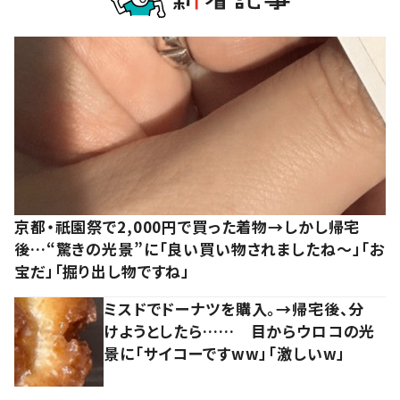
京都・祇園祭で2,000円で買った着物→しかし帰宅
後…“驚きの光景”に「良い買い物されましたね～」「お
宝だ」「掘り出し物ですね」
ミスドでドーナツを購入。→帰宅後、分
けようとしたら…… 目からウロコの光
景に「サイコーですww」「激しいw」