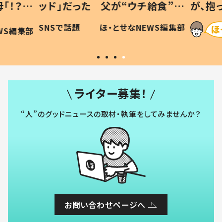
「！？」
ッド」だった 父が“ウチ給食”を
が、抱
に「可愛
作り続ける理由とは #令和の親
「涙が
SNSで話題
ほ・とせなNEWS編集部
WS編集部
#令和の子
い」
ライター募集！
“人”のグッドニュースの取材・執筆をしてみませんか？
お問い合わせページへ