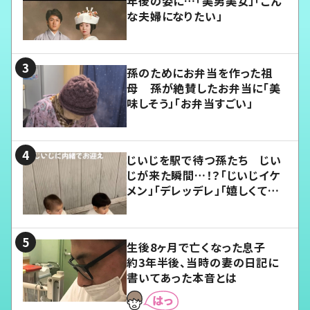
年後の姿に…「美男美女」「こん
な夫婦になりたい」
孫のためにお弁当を作った祖
母 孫が絶賛したお弁当に「美
味しそう」「お弁当すごい」
じいじを駅で待つ孫たち じい
じが来た瞬間…！？「じいじイケ
メン」「デレッデレ」「嬉しくて可
愛くてたまらない」「幸せになれ
る」
生後8ヶ月で亡くなった息子
約3年半後、当時の妻の日記に
書いてあった本音とは