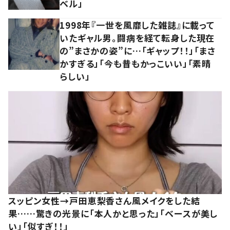
ベル」
1998年『一世を風靡した雑誌』に載って
いたギャル男。闘病を経て転身した現在
の”まさかの姿”に…「ギャップ！！」「まさ
かすぎる」「今も昔もかっこいい」「素晴
らしい」
スッピン女性→戸田恵梨香さん風メイクをした結
果……驚きの光景に「本人かと思った」「ベースが美し
い」「似すぎ！！」