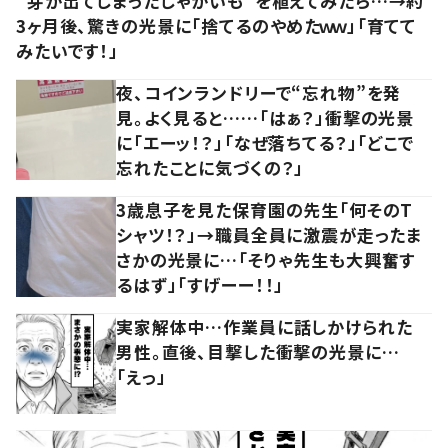
“芽が出てしまったじゃがいも”を植えてみたら…→約
3ヶ月後、驚きの光景に「捨てるのやめたｗｗ」「育てて
みたいです！」
夜、コインランドリーで“忘れ物”を発
見。よく見ると……「はぁ？」衝撃の光景
に「エーッ！？」「なぜ落ちてる？」「どこで
忘れたことに気づくの？」
3歳息子を見た保育園の先生「何そのT
シャツ！？」→職員全員に激震が走ったま
さかの光景に…「そりゃ先生も大興奮す
るはず」「すげーー！！」
実家解体中…作業員に話しかけられた
男性。直後、目撃した衝撃の光景に…
「えっ」