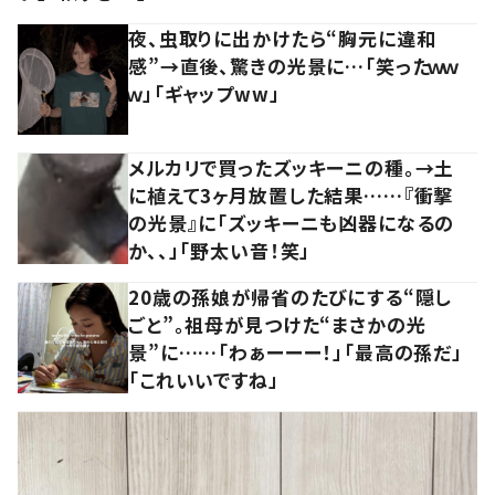
夜、虫取りに出かけたら“胸元に違和
感”→直後、驚きの光景に…「笑ったｗｗ
ｗ」「ギャップww」
メルカリで買ったズッキーニの種。→土
に植えて3ヶ月放置した結果……『衝撃
の光景』に「ズッキーニも凶器になるの
か、、」「野太い音！笑」
20歳の孫娘が帰省のたびにする“隠し
ごと”。祖母が見つけた“まさかの光
景”に……「わぁーーー！」「最高の孫だ」
「これいいですね」