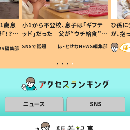
1歳息
小1から不登校、息子は「ギフテ
ひ孫に
「！？」
ッド」だった 父が“ウチ給食”を
が、抱
に「可愛
作り続ける理由とは #令和の親
「涙が
SNSで話題
ほ・とせなNEWS編集部
WS編集部
#令和の子
い」
ニュース
SNS