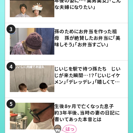
年後の姿に…「美男美女」「こん
な夫婦になりたい」
孫のためにお弁当を作った祖
母 孫が絶賛したお弁当に「美
味しそう」「お弁当すごい」
じいじを駅で待つ孫たち じい
じが来た瞬間…！？「じいじイケ
メン」「デレッデレ」「嬉しくて可
愛くてたまらない」「幸せになれ
る」
生後8ヶ月で亡くなった息子
約3年半後、当時の妻の日記に
書いてあった本音とは