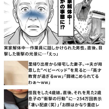
実家解体中…作業員に話しかけられた男性。直後、目
撃した衝撃の光景に…「えっ」
里帰り出産から帰宅した妻子。→夫が用
意した“ベビーベッド”を見ると…「英才
教育が過ぎるww」「闘魂こめられてる
わぁ～ww」
怪我をした4歳娘。直後、それを見た2歳
息子の“衝撃の行動”に…254万回表示
「凄い配慮（笑）」「お顔はかなり重症レ