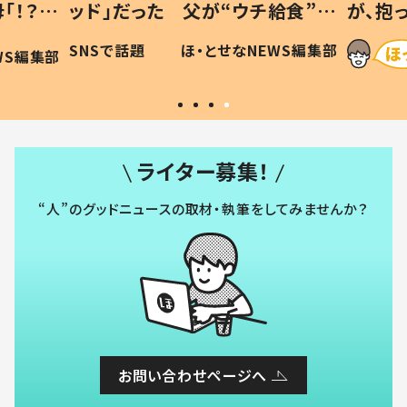
「！？」
ッド」だった 父が“ウチ給食”を
が、抱
に「可愛
作り続ける理由とは #令和の親
「涙が
SNSで話題
ほ・とせなNEWS編集部
WS編集部
#令和の子
い」
ライター募集！
“人”のグッドニュースの取材・執筆をしてみませんか？
お問い合わせページへ