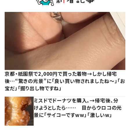
京都・祇園祭で2,000円で買った着物→しかし帰宅
後…“驚きの光景”に「良い買い物されましたね～」「お
宝だ」「掘り出し物ですね」
ミスドでドーナツを購入。→帰宅後、分
けようとしたら…… 目からウロコの光
景に「サイコーですww」「激しいw」