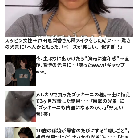
スッピン女性→戸田恵梨香さん風メイクをした結果……驚き
の光景に「本人かと思った」「ベースが美しい」「似すぎ！！」
夜、虫取りに出かけたら“胸元に違和感”→直
後、驚きの光景に…「笑ったｗｗｗ」「ギャップ
ww」
メルカリで買ったズッキーニの種。→土に植え
て3ヶ月放置した結果……『衝撃の光景』に
「ズッキーニも凶器になるのか、、」「野太い
音！笑」
20歳の孫娘が帰省のたびにする“隠しごと”。
祖母が見つけた“まさかの光景”に……「わぁ