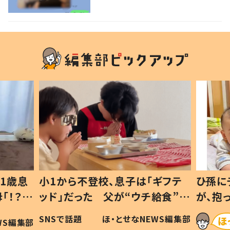
ない1歳児が可愛すぎる…！
1歳息
小1から不登校、息子は「ギフテ
ひ孫に
「！？」
ッド」だった 父が“ウチ給食”を
が、抱
に「可愛
作り続ける理由とは #令和の親
「涙が
SNSで話題
ほ・とせなNEWS編集部
WS編集部
#令和の子
い」