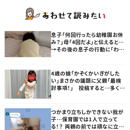
息子「何回行ったら幼稚園お休
み？」母「4回だよ」と伝えると…
→その後の息子の行動に「わか
るよその気持ち」「うちの子も！」
の声
4歳の娘「かぞくかいぎがした
い」まさかの議題に父親「最検
討事項！」 投稿すると…多くの
意見が寄せられる！
つかまり立ちしかできない我が
子…保育園では1人で立って
る！？ 両親の前では頑なに立た