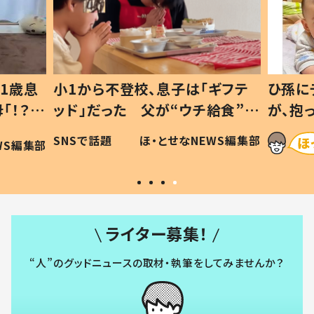
1歳息
小1から不登校、息子は「ギフテ
ひ孫に
「！？」
ッド」だった 父が“ウチ給食”を
が、抱
に「可愛
作り続ける理由とは #令和の親
「涙が
SNSで話題
ほ・とせなNEWS編集部
WS編集部
#令和の子
い」
ライター募集！
“人”のグッドニュースの取材・執筆をしてみませんか？