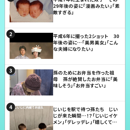
29年後の姿に「漫画みたい」「素
敵すぎる」
平成6年に撮った2ショット 30
年後の姿に…「美男美女」「こん
な夫婦になりたい」
孫のためにお弁当を作った祖
母 孫が絶賛したお弁当に「美
味しそう」「お弁当すごい」
じいじを駅で待つ孫たち じい
じが来た瞬間…！？「じいじイケ
メン」「デレッデレ」「嬉しくて可
愛くてたまらない」「幸せになれ