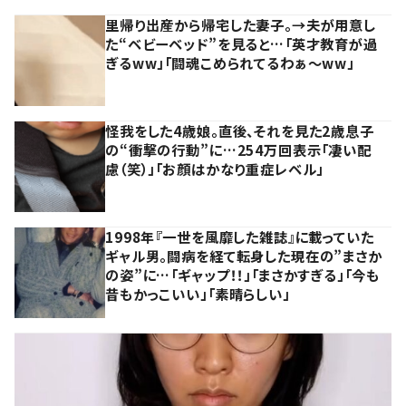
里帰り出産から帰宅した妻子。→夫が用意し
た“ベビーベッド”を見ると…「英才教育が過
ぎるww」「闘魂こめられてるわぁ～ww」
怪我をした4歳娘。直後、それを見た2歳息子
の“衝撃の行動”に…254万回表示「凄い配
慮（笑）」「お顔はかなり重症レベル」
1998年『一世を風靡した雑誌』に載っていた
ギャル男。闘病を経て転身した現在の”まさか
の姿”に…「ギャップ！！」「まさかすぎる」「今も
昔もかっこいい」「素晴らしい」