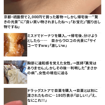
京都・祇園祭で2,000円で買った着物→しかし帰宅後…“驚
きの光景”に「良い買い物されましたね～」「お宝だ」「掘り出し
物ですね」
ミスドでドーナツを購入。→帰宅後、分けよう
としたら…… 目からウロコの光景に「サイ
コーですww」「激しいw」
胸部に違和感を覚えた女性。→医師「異常は
ありません」しかしその後…判明した”まさか
の病”。女性の現在に迫る
ドラッグストアで目薬を購入→目薬とは別に
渡されたものに…180万表示「ほしい！」「え、
なにこれ！！」