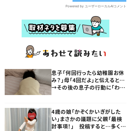
息子「何回行ったら幼稚園お休
み？」母「4回だよ」と伝えると…
→その後の息子の行動に「わか
るよその気持ち」「うちの子も！」
の声
4歳の娘「かぞくかいぎがした
い」まさかの議題に父親「最検
討事項！」 投稿すると…多くの