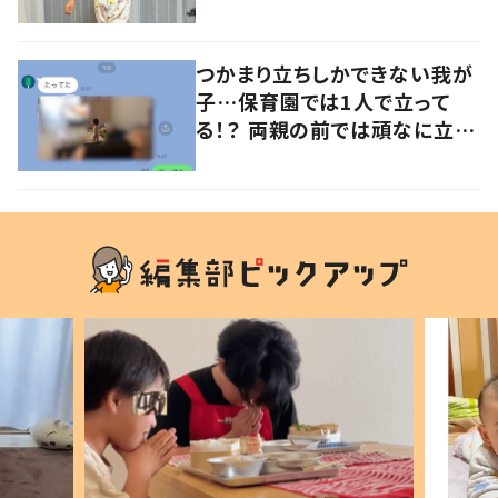
意見が寄せられる！
つかまり立ちしかできない我が
子…保育園では1人で立って
る！？ 両親の前では頑なに立た
ない1歳児が可愛すぎる…！