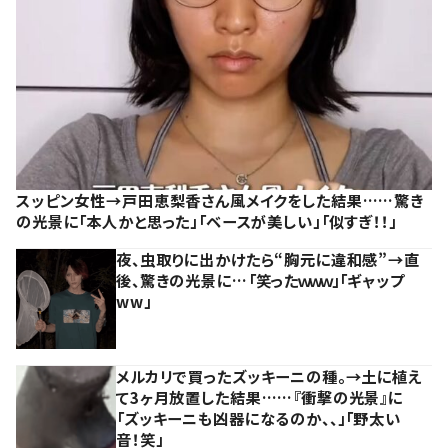
スッピン女性→戸田恵梨香さん風メイクをした結果……驚き
の光景に「本人かと思った」「ベースが美しい」「似すぎ！！」
夜、虫取りに出かけたら“胸元に違和感”→直
後、驚きの光景に…「笑ったｗｗｗ」「ギャップ
ww」
メルカリで買ったズッキーニの種。→土に植え
て3ヶ月放置した結果……『衝撃の光景』に
「ズッキーニも凶器になるのか、、」「野太い
音！笑」