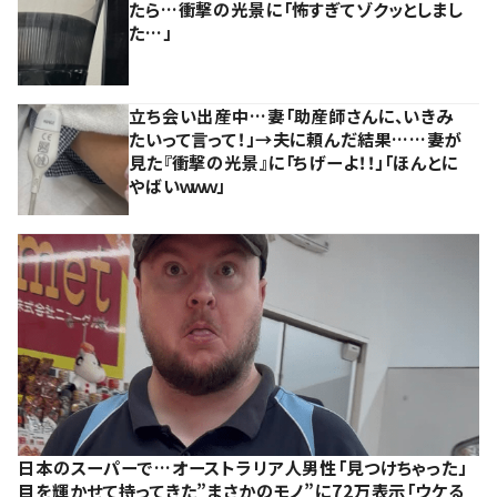
たら…衝撃の光景に「怖すぎてゾクッとしまし
た…」
立ち会い出産中…妻「助産師さんに、いきみ
たいって言って！」→夫に頼んだ結果……妻が
見た『衝撃の光景』に「ちげーよ！！」「ほんとに
やばいｗｗｗ」
日本のスーパーで…オーストラリア人男性「見つけちゃった」
目を輝かせて持ってきた”まさかのモノ”に72万表示「ウケる