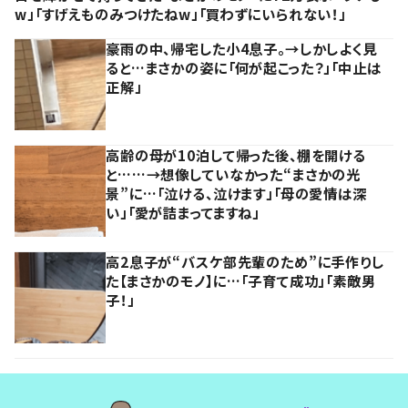
w」「すげえものみつけたねw」「買わずにいられない！」
豪雨の中、帰宅した小4息子。→しかしよく見
ると…まさかの姿に「何が起こった？」「中止は
正解」
高齢の母が10泊して帰った後、棚を開ける
と……→想像していなかった“まさかの光
景”に…「泣ける、泣けます」「母の愛情は深
い」「愛が詰まってますね」
高2息子が“バスケ部先輩のため”に手作りし
た【まさかのモノ】に…「子育て成功」「素敵男
子！」