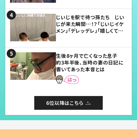
じいじを駅で待つ孫たち じい
じが来た瞬間…！？「じいじイケ
メン」「デレッデレ」「嬉しくて可
愛くてたまらない」「幸せになれ
る」
生後8ヶ月で亡くなった息子
約3年半後、当時の妻の日記に
書いてあった本音とは
6位以降はこちら