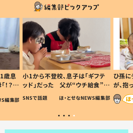
1歳息
小1から不登校、息子は「ギフテ
ひ孫に
「！？」
ッド」だった 父が“ウチ給食”を
が、抱
に「可愛
作り続ける理由とは #令和の親
「涙が
SNSで話題
ほ・とせなNEWS編集部
WS編集部
#令和の子
い」