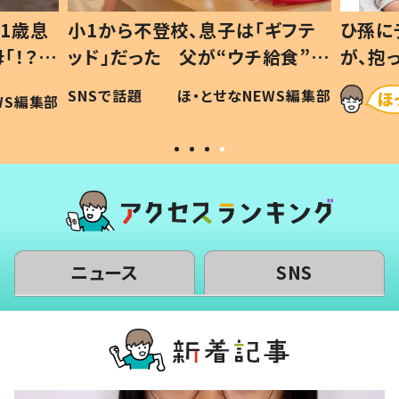
1歳息
小1から不登校、息子は「ギフテ
ひ孫に
「！？」
ッド」だった 父が“ウチ給食”を
が、抱
に「可愛
作り続ける理由とは #令和の親
「涙が
SNSで話題
ほ・とせなNEWS編集部
WS編集部
#令和の子
い」
ニュース
SNS