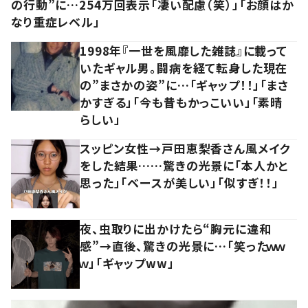
の行動”に…254万回表示「凄い配慮（笑）」「お顔はか
なり重症レベル」
1998年『一世を風靡した雑誌』に載って
いたギャル男。闘病を経て転身した現在
の”まさかの姿”に…「ギャップ！！」「まさ
かすぎる」「今も昔もかっこいい」「素晴
らしい」
スッピン女性→戸田恵梨香さん風メイク
をした結果……驚きの光景に「本人かと
思った」「ベースが美しい」「似すぎ！！」
夜、虫取りに出かけたら“胸元に違和
感”→直後、驚きの光景に…「笑ったｗｗ
ｗ」「ギャップww」