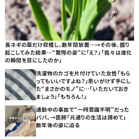
長ネギの葉だけ収穫し、数年間放置…→その後、掘り
起こしてみた結果…“驚愕の姿”に「え？」「我々は進化
の瞬間を目にしたのか」
洗濯物のカゴを片付けていた女性「もら
ってもいいですよね？」思いがけず手にし
た“まさかのモノ”に…「いただいておき
ましょう」「もちろん！」
通勤中の事故で“一時意識不明”だった
パパ。→医師「元通りの生活は諦めて」
数年後の姿に迫る