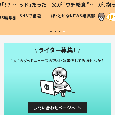
「！？」
ッド」だった 父が“ウチ給食”を
が、抱
に「可愛
作り続ける理由とは #令和の親
「涙が
SNSで話題
ほ・とせなNEWS編集部
WS編集部
#令和の子
い」
ライター募集！
“人”のグッドニュースの取材・執筆をしてみませんか？
お問い合わせページへ