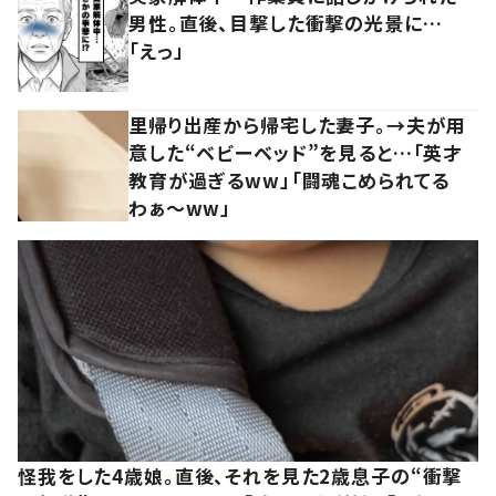
男性。直後、目撃した衝撃の光景に…
「えっ」
里帰り出産から帰宅した妻子。→夫が用
意した“ベビーベッド”を見ると…「英才
教育が過ぎるww」「闘魂こめられてる
わぁ～ww」
怪我をした4歳娘。直後、それを見た2歳息子の“衝撃