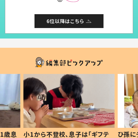
6位以降はこちら
1歳息
小1から不登校、息子は「ギフテ
ひ孫に