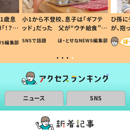
1歳息
小1から不登校、息子は「ギフテ
ひ孫に
「！？」
ッド」だった 父が“ウチ給食”を
が、抱
に「可愛
作り続ける理由とは #令和の親
「涙が
SNSで話題
ほ・とせなNEWS編集部
WS編集部
#令和の子
い」
ニュース
SNS