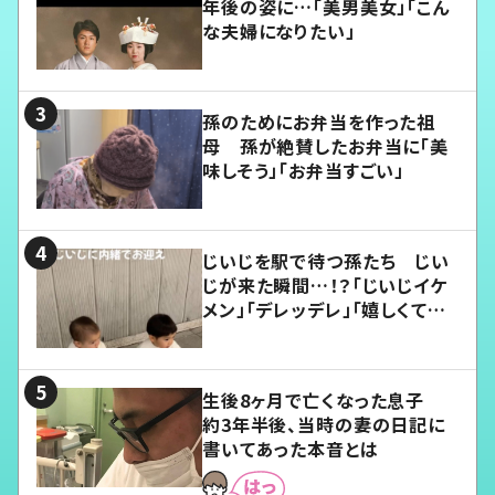
年後の姿に…「美男美女」「こん
な夫婦になりたい」
孫のためにお弁当を作った祖
母 孫が絶賛したお弁当に「美
味しそう」「お弁当すごい」
じいじを駅で待つ孫たち じい
じが来た瞬間…！？「じいじイケ
メン」「デレッデレ」「嬉しくて可
愛くてたまらない」「幸せになれ
る」
生後8ヶ月で亡くなった息子
約3年半後、当時の妻の日記に
書いてあった本音とは