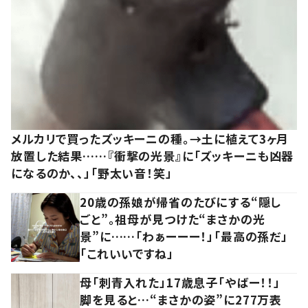
メルカリで買ったズッキーニの種。→土に植えて3ヶ月
放置した結果……『衝撃の光景』に「ズッキーニも凶器
になるのか、、」「野太い音！笑」
20歳の孫娘が帰省のたびにする“隠し
ごと”。祖母が見つけた“まさかの光
景”に……「わぁーーー！」「最高の孫だ」
「これいいですね」
母「刺青入れた」17歳息子「やばー！！」
脚を見ると…“まさかの姿”に277万表