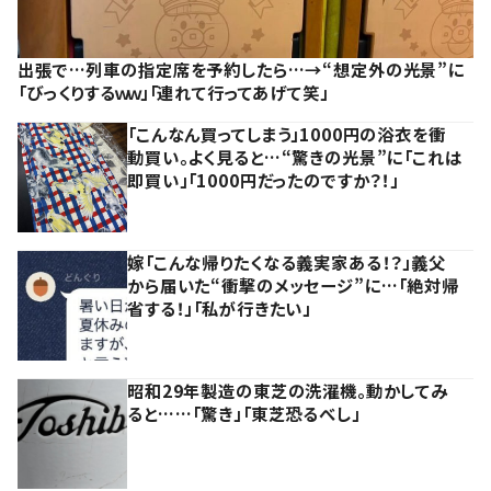
出張で…列車の指定席を予約したら…→“想定外の光景”に
「びっくりするｗｗ」「連れて行ってあげて笑」
「こんなん買ってしまう」1000円の浴衣を衝
動買い。よく見ると…“驚きの光景”に「これは
即買い」「1000円だったのですか？！」
嫁「こんな帰りたくなる義実家ある！？」義父
から届いた“衝撃のメッセージ”に…「絶対帰
省する！」「私が行きたい」
昭和29年製造の東芝の洗濯機。動かしてみ
ると……「驚き」「東芝恐るべし」