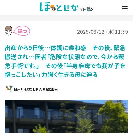
2025/03/12 (水)11:30
出産から9日後…体調に違和感 その後、緊急
搬送され…医者「危険な状態なので、今から緊
急手術です。」 その後「半身麻痺でも我が子を
抱っこしたい」力強く生きる母に迫る
ほ・とせなNEWS編集部