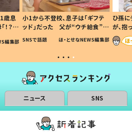
ギフテ
ひ孫にデレデレな80歳じいじ
給食”を
が、抱っこすると…ひ孫の反応に
和の親
「涙が出ました」「可愛くて仕方な
WS編集部
ほ・とせなNEWS編集部
い」
ニュース
SNS