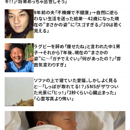
キ！！」「将来めっちゃ出世しそう」
9年前の夫「不機嫌で不健康」→自然に逆ら
わない生活を送った結果…42歳になった現
在の”まさかの姿”に「スゴすぎる」「20は若く
見える」
ラグビーを辞め「痩せたね」と言われた中1男
子→それから7年後、現在の“まさかの
姿”に…「ガチでえぐい」「何があったの？」「雰
囲気変わりすぎ」
ソファの上で寝ていた愛猫。しかしよく見る
と…「しっぽが取れてる！？」SNSがザワつい
た光景に「ヒッ！」「2秒くらい心臓止まった」
「心霊写真より怖い」