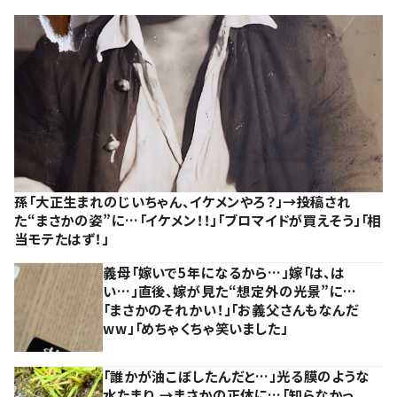
孫「大正生まれのじいちゃん、イケメンやろ？」→投稿され
た“まさかの姿”に…「イケメン！！」「ブロマイドが買えそう」「相
当モテたはず！」
義母「嫁いで5年になるから…」嫁「は、は
い…」直後、嫁が見た“想定外の光景”に…
「まさかのそれかい！」「お義父さんもなんだ
ww」「めちゃくちゃ笑いました」
「誰かが油こぼしたんだと…」光る膜のような
水たまり。→まさかの正体に…「知らなかっ