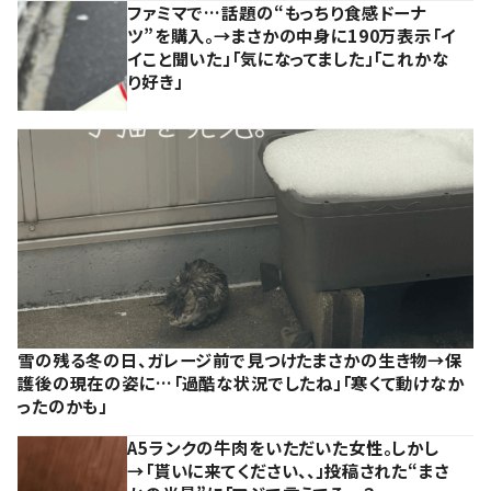
ファミマで…話題の“もっちり食感ドーナ
ツ”を購入。→まさかの中身に190万表示「イ
イこと聞いた」「気になってました」「これかな
り好き」
雪の残る冬の日、ガレージ前で見つけたまさかの生き物→保
護後の現在の姿に…「過酷な状況でしたね」「寒くて動けなか
ったのかも」
A5ランクの牛肉をいただいた女性。しかし
→「貰いに来てください、、」投稿された“まさ