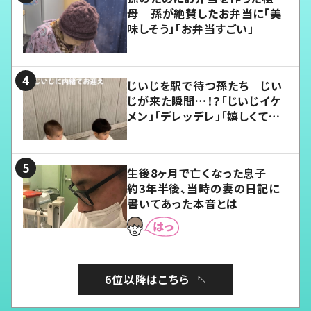
母 孫が絶賛したお弁当に「美
味しそう」「お弁当すごい」
じいじを駅で待つ孫たち じい
じが来た瞬間…！？「じいじイケ
メン」「デレッデレ」「嬉しくて可
愛くてたまらない」「幸せになれ
る」
生後8ヶ月で亡くなった息子
約3年半後、当時の妻の日記に
書いてあった本音とは
6位以降はこちら