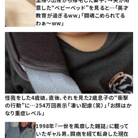
意した“ベビーベッド”を見ると…「英才
教育が過ぎるww」「闘魂こめられてる
わぁ～ww」
怪我をした4歳娘。直後、それを見た2歳息子の“衝撃
の行動”に…254万回表示「凄い配慮（笑）」「お顔はか
なり重症レベル」
1998年『一世を風靡した雑誌』に載って
いたギャル男。闘病を経て転身した現在