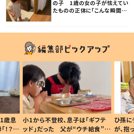
の子 1歳の女の子が怯えてい
たものの正体に「こんな瞬間
が！？」「可愛いぃぃ！」の声
1歳息
小1から不登校、息子は「ギフテ
ひ孫に
「！？」
ッド」だった 父が“ウチ給食”を
が、抱