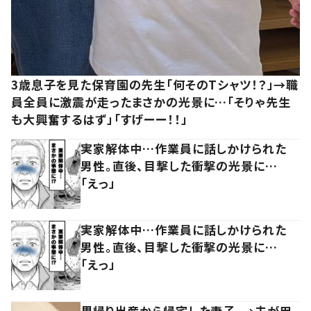
3歳息子を見た保育園の先生「何そのTシャツ！？」→職
員全員に激震が走ったまさかの光景に…「そりゃ先生
も大興奮するはず」「すげーー！！」
実家解体中…作業員に話しかけられた
男性。直後、目撃した衝撃の光景に…
「えっ」
実家解体中…作業員に話しかけられた
男性。直後、目撃した衝撃の光景に…
「えっ」
里帰り出産から帰宅した妻子。→夫が用