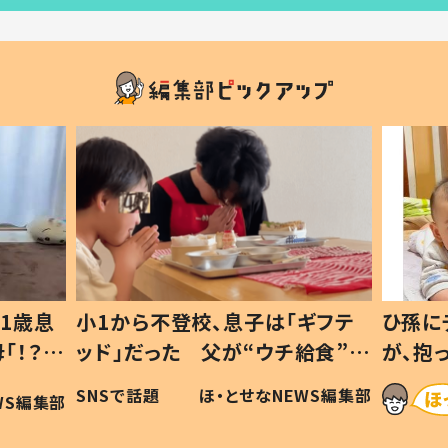
1歳息
小1から不登校、息子は「ギフテ
ひ孫に
「！？」
ッド」だった 父が“ウチ給食”を
が、抱
に「可愛
作り続ける理由とは #令和の親
「涙が
SNSで話題
ほ・とせなNEWS編集部
WS編集部
#令和の子
い」