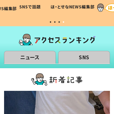
に「可愛
作り続ける理由とは #令和の親
「涙が
SNSで話題
ほ・とせなNEWS編集部
WS編集部
#令和の子
い」
ニュース
SNS