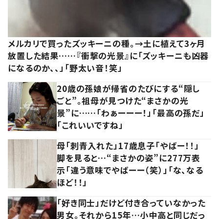
メルカリで買ったズッキーニの種。→土に植えて3ヶ月
放置した結果……『衝撃の光景』に「ズッキーニも凶器
になるのか、、」「野太い音！笑」
20歳の孫娘が帰省のたびにする“隠し
ごと”。祖母が見つけた“まさかの光
景”に……「わぁーーー！」「最高の孫だ」
「これいいですね」
母「刺青入れた」17歳息子「やばー！！」
脚を見ると…“まさかの姿”に277万表
示「違う意味でやばーー（笑）」「な、なる
ほど！！」
「好き同士」だけど付き合っていなかった
男女。それから15年…小中高と同じだっ