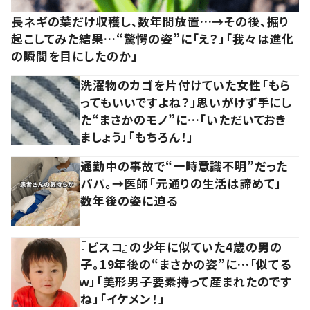
長ネギの葉だけ収穫し、数年間放置…→その後、掘り
起こしてみた結果…“驚愕の姿”に「え？」「我々は進化
の瞬間を目にしたのか」
洗濯物のカゴを片付けていた女性「もら
ってもいいですよね？」思いがけず手にし
た“まさかのモノ”に…「いただいておき
ましょう」「もちろん！」
通勤中の事故で“一時意識不明”だった
パパ。→医師「元通りの生活は諦めて」
数年後の姿に迫る
『ビスコ』の少年に似ていた4歳の男の
子。19年後の“まさかの姿”に…「似てる
ｗ」「美形男子要素持って産まれたのです
ね」「イケメン！」