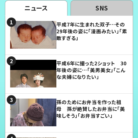
ニュース
SNS
平成7年に生まれた双子…その
29年後の姿に「漫画みたい」「素
敵すぎる」
平成6年に撮った2ショット 30
年後の姿に…「美男美女」「こん
な夫婦になりたい」
孫のためにお弁当を作った祖
母 孫が絶賛したお弁当に「美
味しそう」「お弁当すごい」