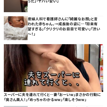
った」「ヤバい安い」
産婦人科で看護師さんに「綺麗なお顔」と言
われた赤ちゃん。→成長後の姿に…「将来有
望すぎる」「クリクリのお目目で可愛い」「渋い
～！」
スーパーに夫を連れて行くと…妻「おーいw」まさかの行動に
「奥さん美人！」「めっちゃわかるww」「楽しそうww」