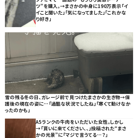
ツ”を購入。→まさかの中身に190万表示「イ
イこと聞いた」「気になってました」「これかな
り好き」
雪の残る冬の日、ガレージ前で見つけたまさかの生き物→保
護後の現在の姿に…「過酷な状況でしたね」「寒くて動けなか
ったのかも」
A5ランクの牛肉をいただいた女性。しかし
→「貰いに来てください、、」投稿された“まさ
かの光景”に「マジで言うてる…？」