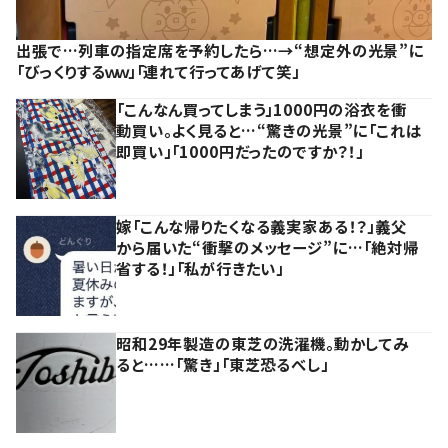
出張で…列車の指定席を予約したら…→“想定外の光景”に
「びっくりするｗｗ」「連れて行ってあげて笑」
「こんなん買ってしまう」1000円の浴衣を衝
動買い。よく見ると…“驚きの光景”に「これは
即買い」「1000円だったのですか？！」
嫁「こんな帰りたくなる義実家ある！？」義父
から届いた“衝撃のメッセージ”に…「絶対帰
省する！」「私が行きたい」
昭和29年製造の東芝の洗濯機。動かしてみ
ると……「驚き」「東芝恐るべし」