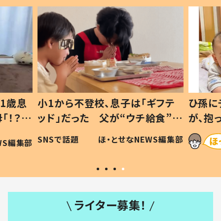
1歳息
小1から不登校、息子は「ギフテ
ひ孫に
「！？」
ッド」だった 父が“ウチ給食”を
が、抱
に「可愛
作り続ける理由とは #令和の親
「涙が
SNSで話題
ほ・とせなNEWS編集部
WS編集部
#令和の子
い」
ライター募集！