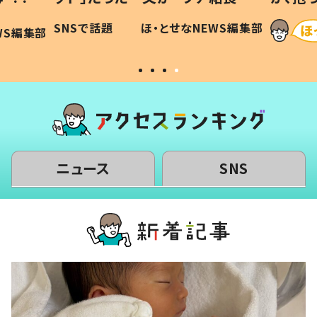
に「可愛
作り続ける理由とは #令和の親
「涙が
SNSで話題
ほ・とせなNEWS編集部
WS編集部
#令和の子
い」
ニュース
SNS