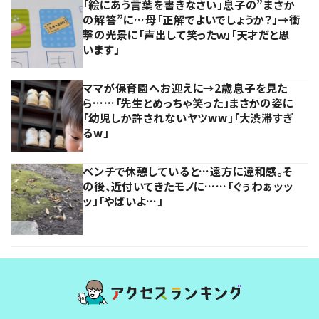
「絵にあう言葉を書きなさい」息子の”まさか
の解答”に…母「正解でよいでしょうか？」→衝
撃の光景に「声出して笑ったｗ」「天才だと思
います」
ママが保育園へお迎えに→2歳息子を見た
ら……「先生とめっちゃ笑った」まさかの姿に
「幼児しか許されないヤツww」「大渋滞すぎ
るw」
ベンチで休憩していると…遠方に違和感。そ
の後、近付いてきたモノに……「ぐぅわぁッッ
ッ」「やばいよ…」