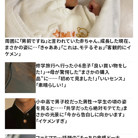
周囲に「男前ですね」と言われていた赤ちゃん。成長した現在、
まさかの姿に…「きゃああ」「これは、モテるぞぉ」「客観的にイ
ケメン」
修学旅行へ行った小6息子「良い買い物をし
た！」→母が驚愕した“まさかの購入
品”に……「初めて見ました！」「いいセンス」
「素晴らしい！」
小中高で男子校だった男性→学生の頃の姿
を見ると……「共学だったら絶対モテてた」ま
さかの光景に「今から告白しに向かいます」
「イケメンすぎ」
ファミマで…話題の“もっちり食感ドーナ