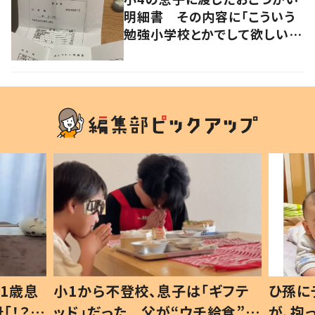
明細書 その内容に「こういう
勉強小学校とかでして欲しい」
「社会勉強になりますね」の声
1歳息
小1から不登校、息子は「ギフテ
ひ孫に
「！？」
ッド」だった 父が“ウチ給食”を
が、抱