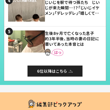
じいじを駅で待つ孫たち じい
じが来た瞬間…！？「じいじイケ
メン」「デレッデレ」「嬉しくて可
愛くてたまらない」「幸せになれ
る」
生後8ヶ月で亡くなった息子
約3年半後、当時の妻の日記に
書いてあった本音とは
6位以降はこちら