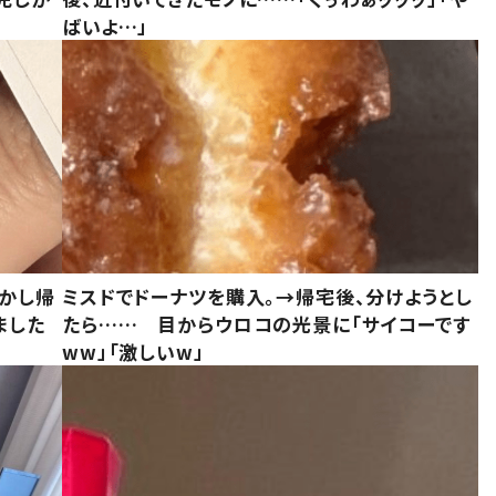
ばいよ…」
しかし帰
ミスドでドーナツを購入。→帰宅後、分けようとし
ました
たら…… 目からウロコの光景に「サイコーです
ww」「激しいw」