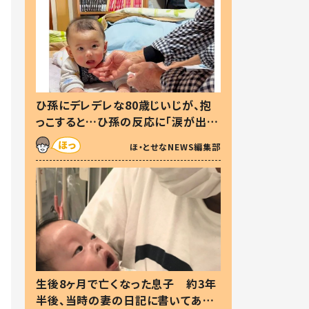
ひ孫にデレデレな80歳じいじが、抱
っこすると…ひ孫の反応に「涙が出ま
した」「可愛くて仕方ない」
ほ・とせなNEWS編集部
生後8ヶ月で亡くなった息子 約3年
半後、当時の妻の日記に書いてあっ