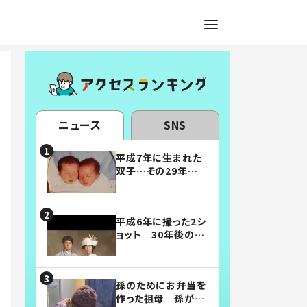
ニュース
SNS
平成7年に生まれた
双子…その29年後
の姿に「漫画みたい」
「素敵すぎる」
平成6年に撮った2シ
ョット 30年後の姿
に…「美男美女」「こ
んな夫婦になりた
い」
孫のためにお弁当を
作った祖母 孫が絶