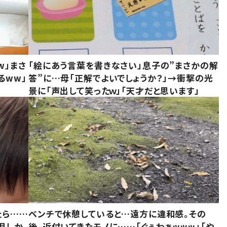
w」まさ
「絵にあう言葉を書きなさい」息子の”まさかの解
るww」
答”に…母「正解でよいでしょうか？」→衝撃の光
景に「声出して笑ったｗ」「天才だと思います」
たら……
ベンチで休憩していると…遠方に違和感。その
児しか
後、近付いてきたモノに……「ぐぅわぁッッッ」「や