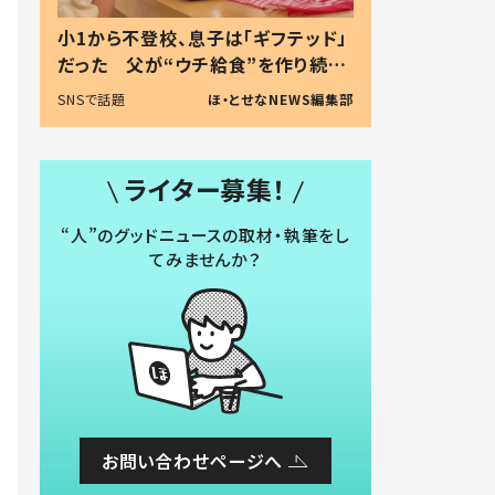
小1から不登校、息子は「ギフテッド」
だった 父が“ウチ給食”を作り続け
る理由とは #令和の親 #令和の子
SNSで話題
ほ・とせなNEWS編集部
ライター募集！
“人”のグッドニュースの取材・執筆をし
てみませんか？
お問い合わせページへ