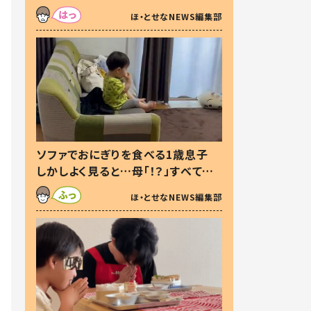
た本音とは
ほ・とせなNEWS編集部
ソファでおにぎりを食べる1歳息子
しかしよく見ると…母「！？」すべてを
察した母の投稿に「可愛いから許
ほ・とせなNEWS編集部
す！」「現行犯〜」