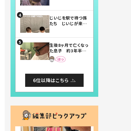
賛したお弁当に「美
味しそう」「お弁当す
ごい」
じいじを駅で待つ孫
たち じいじが来た
瞬間…！？「じいじイ
ケメン」「デレッデレ」
「嬉しくて可愛くてた
生後8ヶ月で亡くなっ
まらない」「幸せにな
た息子 約3年半
れる」
後、当時の妻の日記
に書いてあった本音
とは
6位以降はこちら