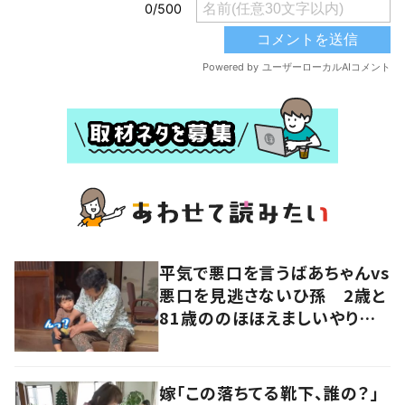
平気で悪口を言うばあちゃんvs
悪口を見逃さないひ孫 2歳と
81歳ののほほえましいやり取り
に「口悪いけど可愛い」の声
嫁「この落ちてる靴下、誰の？」