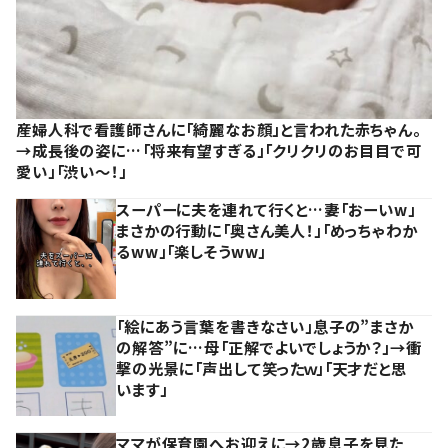
産婦人科で看護師さんに「綺麗なお顔」と言われた赤ちゃん。
→成長後の姿に…「将来有望すぎる」「クリクリのお目目で可
愛い」「渋い～！」
スーパーに夫を連れて行くと…妻「おーいw」
まさかの行動に「奥さん美人！」「めっちゃわか
るww」「楽しそうww」
「絵にあう言葉を書きなさい」息子の”まさか
の解答”に…母「正解でよいでしょうか？」→衝
撃の光景に「声出して笑ったｗ」「天才だと思
います」
ママが保育園へお迎えに→2歳息子を見た