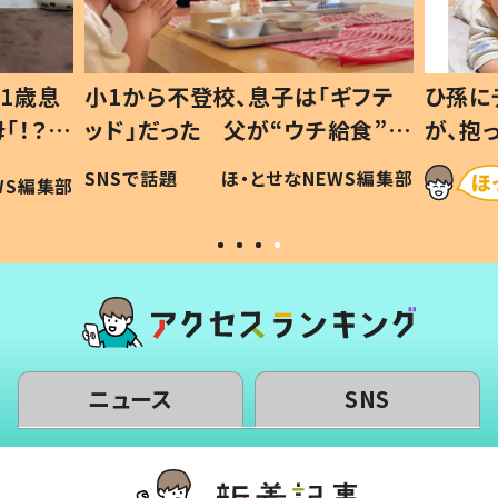
1歳息
小1から不登校、息子は「ギフテ
ひ孫に
「！？」
ッド」だった 父が“ウチ給食”を
が、抱
に「可愛
作り続ける理由とは #令和の親
「涙が
SNSで話題
ほ・とせなNEWS編集部
WS編集部
#令和の子
い」
ニュース
SNS