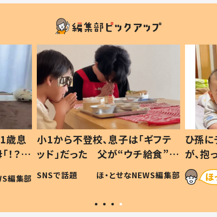
1歳息
小1から不登校、息子は「ギフテ
ひ孫に
「！？」
ッド」だった 父が“ウチ給食”を
が、抱
に「可愛
作り続ける理由とは #令和の親
「涙が
SNSで話題
ほ・とせなNEWS編集部
WS編集部
#令和の子
い」