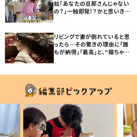
姑「あなたの旦那さんじゃない
の？」一触即発！？かと思いき
や…持ち主が判明し「声だして
大爆笑しちゃった」
リビングで妻が倒れていると思
ったら…その驚きの理由に「誰
もが納得」「最高」と、“猫ちゃん
好きユーザー”からの共感集ま
る！