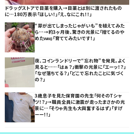
ドラッグストアで目薬を購入→目薬とは別に渡されたもの
に…180万表示「ほしい！」「え、なにこれ！！」
“芽が出てしまったじゃがいも”を植えてみた
ら…→約3ヶ月後、驚きの光景に「捨てるのや
めたｗｗ」「育ててみたいです！」
夜、コインランドリーで“忘れ物”を発見。よく
見ると……「はぁ？」衝撃の光景に「エーッ！？」
「なぜ落ちてる？」「どこで忘れたことに気づく
の？」
3歳息子を見た保育園の先生「何そのTシャ
ツ！？」→職員全員に激震が走ったまさかの光
景に…「そりゃ先生も大興奮するはず」「すげ
ーー！！」