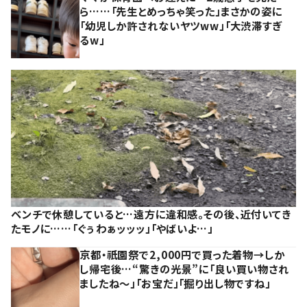
ら……「先生とめっちゃ笑った」まさかの姿に
「幼児しか許されないヤツww」「大渋滞すぎ
るw」
ベンチで休憩していると…遠方に違和感。その後、近付いてき
たモノに……「ぐぅわぁッッッ」「やばいよ…」
京都・祇園祭で2,000円で買った着物→しか
し帰宅後…“驚きの光景”に「良い買い物され
ましたね～」「お宝だ」「掘り出し物ですね」