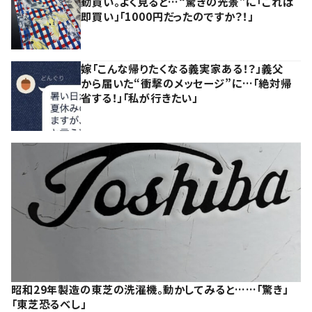
動買い。よく見ると…“驚きの光景”に「これは
即買い」「1000円だったのですか？！」
嫁「こんな帰りたくなる義実家ある！？」義父
から届いた“衝撃のメッセージ”に…「絶対帰
省する！」「私が行きたい」
昭和29年製造の東芝の洗濯機。動かしてみると……「驚き」
「東芝恐るべし」