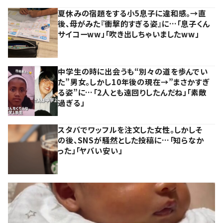
夏休みの宿題をする小5息子に違和感。→直
後、母がみた『衝撃的すぎる姿』に…「息子くん
サイコーww」「吹き出しちゃいましたww」
中学生の時に出会うも“別々の道を歩んでい
た”男女。しかし10年後の現在→”まさかすぎ
る姿”に…「2人とも遠回りしたんだね」「素敵
過ぎる」
スタバでワッフルを注文した女性。しかしそ
の後、SNSが騒然とした投稿に…「知らなか
った」「ヤバい安い」