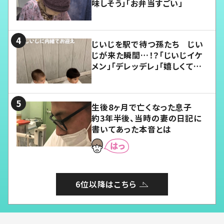
味しそう」「お弁当すごい」
じいじを駅で待つ孫たち じい
じが来た瞬間…！？「じいじイケ
メン」「デレッデレ」「嬉しくて可
愛くてたまらない」「幸せになれ
る」
生後8ヶ月で亡くなった息子
約3年半後、当時の妻の日記に
書いてあった本音とは
6位以降はこちら