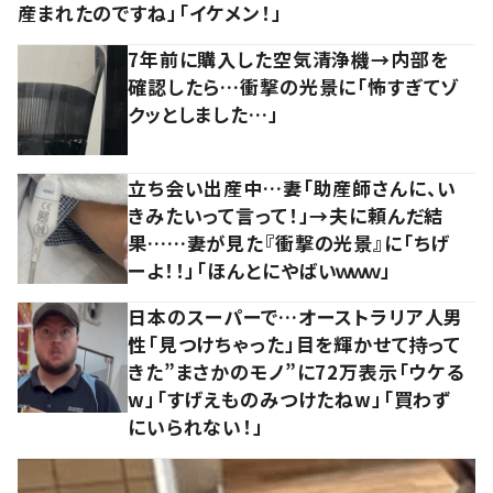
産まれたのですね」「イケメン！」
7年前に購入した空気清浄機→内部を
確認したら…衝撃の光景に「怖すぎてゾ
クッとしました…」
立ち会い出産中…妻「助産師さんに、い
きみたいって言って！」→夫に頼んだ結
果……妻が見た『衝撃の光景』に「ちげ
ーよ！！」「ほんとにやばいｗｗｗ」
日本のスーパーで…オーストラリア人男
性「見つけちゃった」目を輝かせて持って
きた”まさかのモノ”に72万表示「ウケる
w」「すげえものみつけたねw」「買わず
にいられない！」