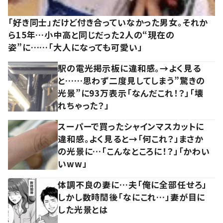
「好き同士」だけど付き合っていなかった男女。それか
ら15年…小中高と同じだった2人の“現在の
姿”に……「大人になっても可愛い」
駅の電光掲示板に違和感。→よく見る
と……思わず二度見してしまう”驚きの
光景”に93万表示「なんだこれ！？」「壊
れちゃった？」
スーパーで買ったシャインマスカットに
違和感。よく見ると→「何これ？」まさか
の光景に…「こんなところに！？」「かわい
いww」
体調不良の妻に…夫「俺に全部任せろ」
しかし数時間後「なにこれ…」妻が目に
した光景とは