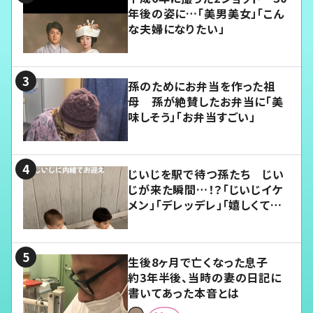
年後の姿に…「美男美女」「こん
な夫婦になりたい」
孫のためにお弁当を作った祖
母 孫が絶賛したお弁当に「美
味しそう」「お弁当すごい」
じいじを駅で待つ孫たち じい
じが来た瞬間…！？「じいじイケ
メン」「デレッデレ」「嬉しくて可
愛くてたまらない」「幸せになれ
る」
生後8ヶ月で亡くなった息子
約3年半後、当時の妻の日記に
書いてあった本音とは