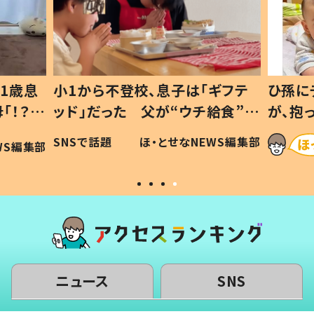
1歳息
小1から不登校、息子は「ギフテ
ひ孫に
「！？」
ッド」だった 父が“ウチ給食”を
が、抱
に「可愛
作り続ける理由とは #令和の親
「涙が
SNSで話題
ほ・とせなNEWS編集部
WS編集部
#令和の子
い」
ニュース
SNS