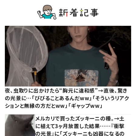
夜、虫取りに出かけたら“胸元に違和感”→直後、驚き
の光景に…「びびることあるんだww」「そういうリアク
ションと無縁の方だとww」「ギャップww」
メルカリで買ったズッキーニの種。→土
に植えて3ヶ月放置した結果……『衝撃
の光景』に「ズッキーニも凶器になるの