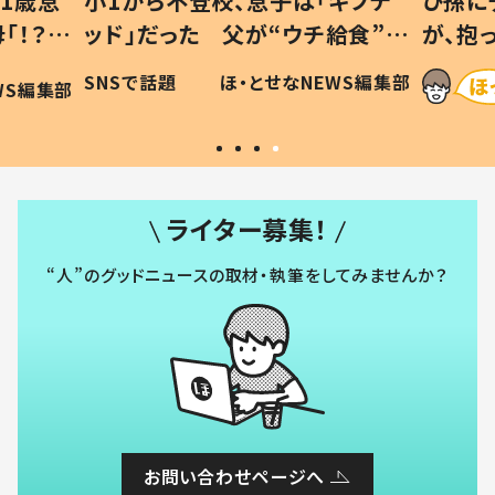
1歳息
小1から不登校、息子は「ギフテ
ひ孫に
「！？」
ッド」だった 父が“ウチ給食”を
が、抱
に「可愛
作り続ける理由とは #令和の親
「涙が
SNSで話題
ほ・とせなNEWS編集部
WS編集部
#令和の子
い」
ライター募集！
“人”のグッドニュースの取材・執筆をしてみませんか？
お問い合わせページへ