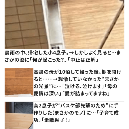
豪雨の中、帰宅した小4息子。→しかしよく見ると…ま
さかの姿に「何が起こった？」「中止は正解」
高齢の母が10泊して帰った後、棚を開け
ると……→想像していなかった“まさか
の光景”に…「泣ける、泣けます」「母の
愛情は深い」「愛が詰まってますね」
高2息子が“バスケ部先輩のため”に手
作りした【まさかのモノ】に…「子育て成
功」「素敵男子！」